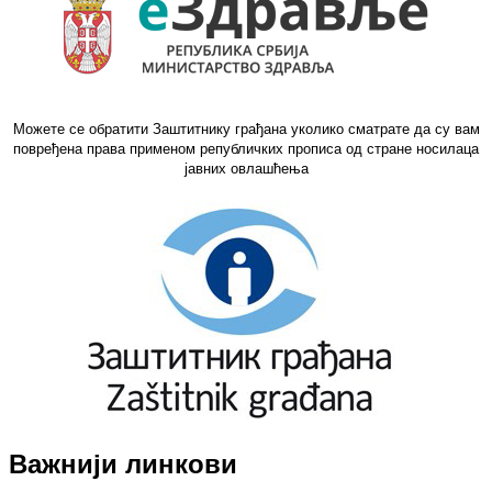
Можете се обратити Заштитнику грађана уколико сматрате да су вам
повређена права применом републичких прописа од стране носилаца
јавних овлашћења
Важнији линкови