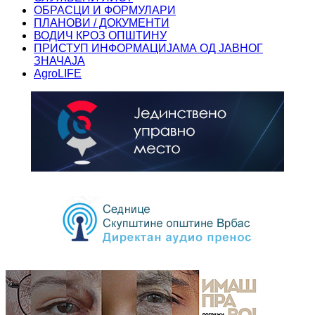
ОБРАСЦИ И ФОРМУЛАРИ
ПЛАНОВИ / ДОКУМЕНТИ
ВОДИЧ КРОЗ ОПШТИНУ
ПРИСТУП ИНФОРМАЦИЈАМА ОД ЈАВНОГ
ЗНАЧАЈА
AgroLIFE