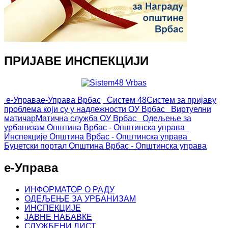
ПРИЈАВЕ ИНСПЕКЦИЈИ
е-Управа
е-Управа Врбас
Систем 48
Систем за пријаву
проблема који су у надлежности ОУ Врбас
Виртуелни
матичар
Матична служба ОУ Врбас
Одељење за
урбанизам
Општина Врбас - Општинска управа
Инспекције
Општина Врбас - Општинска управа
Буџетски портал
Општина Врбас - Општинска управа
е-Управа
ИНФОРМАТОР О РАДУ
ОДЕЉЕЊЕ ЗА УРБАНИЗАМ
ИНСПЕКЦИЈЕ
ЈАВНЕ НАБАВКЕ
СЛУЖБЕНИ ЛИСТ