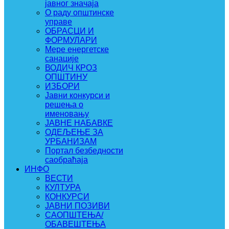
јавног значаја
О раду општинске
управе
ОБРАСЦИ И
ФОРМУЛАРИ
Мере енергетске
санације
ВОДИЧ КРОЗ
ОПШТИНУ
ИЗБОРИ
Јавни конкурси и
решења о
именовању
ЈАВНЕ НАБАВКЕ
ОДЕЉЕЊЕ ЗА
УРБАНИЗАМ
Портал безбедности
саобраћаја
ИНФО
ВЕСТИ
КУЛТУРА
КОНКУРСИ
ЈАВНИ ПОЗИВИ
САОПШТЕЊА/
ОБАВЕШТЕЊА