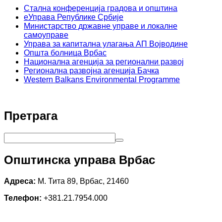
Стална конференција градова и општина
еУправа Републике Србије
Министарство државне управе и локалне
самоуправе
Управа за капитална улагања АП Војводине
Општа болница Врбас
Национална агенција за регионални развој
Регионална развојна агенција Бачка
Western Balkans Environmental Programme
Претрага
Општинска управа Врбас
Адреса:
М. Тита 89, Врбас, 21460
Телефон:
+381.21.7954.000