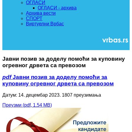
ОГЛАСИ
ОГЛАСИ - архива
Архива вести
СПОРТ
Виртуелни Врбас
Јавни позив за доделу помоћи за куповину
огревног дрвета са превозом
pdf
Јавни позив за доделу помоћи за
куповину огревног дрвета са превозом
Датум: 14. децембар 2023.
1807 преузимања
Преузми
(
pdf,
1.54 MB
)