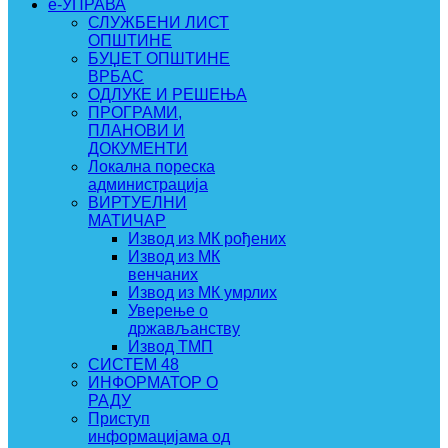
e-УПРАВА
СЛУЖБЕНИ ЛИСТ
ОПШТИНЕ
БУЏЕТ ОПШТИНЕ
ВРБАС
ОДЛУКЕ И РЕШЕЊА
ПРОГРАМИ,
ПЛАНОВИ И
ДОКУМЕНТИ
Локална пореска
администрација
ВИРТУЕЛНИ
МАТИЧАР
Извод из МК рођених
Извод из МК
венчаних
Извод из МК умрлих
Уверење о
држављанству
Извод ТМП
СИСТЕМ 48
ИНФОРМАТОР О
РАДУ
Приступ
информацијама од