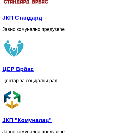
ЈКП Стандард
Јавно комунално предузеће
ЦСР Врбас
Центар за социјални рад
ЈКП "Комуналац"
Јавно комунално предузеће