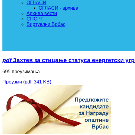
ОГЛАСИ
ОГЛАСИ - архива
Архива вести
СПОРТ
Виртуелни Врбас
pdf
Захтев за стицање статуса енергетски уг
695 преузимања
Преузми
(
pdf,
341 KB
)