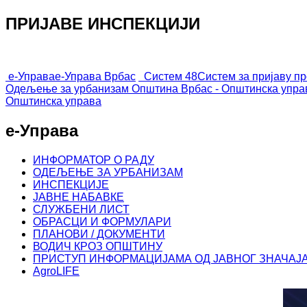
ПРИЈАВЕ ИНСПЕКЦИЈИ
е-Управа
е-Управа Врбас
Систем 48
Систем за пријаву п
Одељење за урбанизам
Општина Врбас - Општинска упра
Општинска управа
е-Управа
ИНФОРМАТОР О РАДУ
ОДЕЉЕЊЕ ЗА УРБАНИЗАМ
ИНСПЕКЦИЈЕ
ЈАВНЕ НАБАВКЕ
СЛУЖБЕНИ ЛИСТ
ОБРАСЦИ И ФОРМУЛАРИ
ПЛАНОВИ / ДОКУМЕНТИ
ВОДИЧ КРОЗ ОПШТИНУ
ПРИСТУП ИНФОРМАЦИЈАМА ОД ЈАВНОГ ЗНАЧАЈ
AgroLIFE