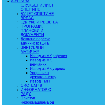
e-УПРАВА
СЛУЖБЕНИ ЛИСТ
ОПШТИНЕ
БУЏЕТ ОПШТИНЕ
ВРБАС
ОДЛУКЕ И РЕШЕЊА
ПРОГРАМИ,
ПЛАНОВИ И
ДОКУМЕНТИ
Локална пореска
администрација
ВИРТУЕЛНИ
МАТИЧАР
Извод из МК рођених
Извод из МК
венчаних
Извод из МК умрлих
Уверење о
држављанству
Извод ТМП
СИСТЕМ 48
ИНФОРМАТОР О
РАДУ
Приступ
информацијама од