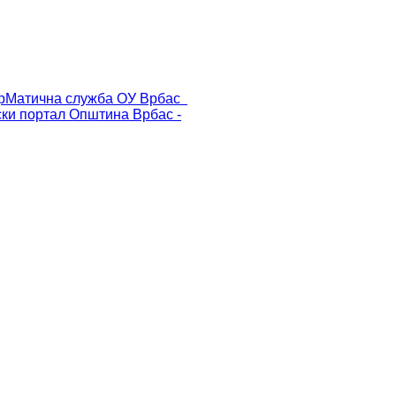
р
Матична служба ОУ Врбас
ски портал
Општина Врбас -