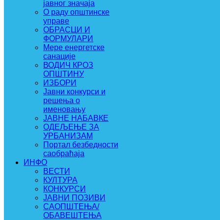
јавног значаја
О раду општинске
управе
ОБРАСЦИ И
ФОРМУЛАРИ
Мере енергетске
санације
ВОДИЧ КРОЗ
ОПШТИНУ
ИЗБОРИ
Јавни конкурси и
решења о
именовању
ЈАВНЕ НАБАВКЕ
ОДЕЉЕЊЕ ЗА
УРБАНИЗАМ
Портал безбедности
саобраћаја
ИНФО
ВЕСТИ
КУЛТУРА
КОНКУРСИ
ЈАВНИ ПОЗИВИ
САОПШТЕЊА/
ОБАВЕШТЕЊА