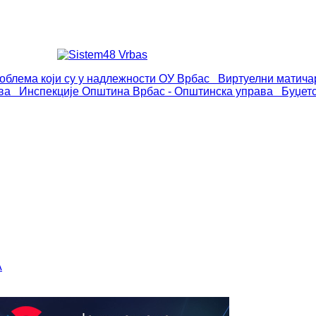
роблема који су у надлежности ОУ Врбас
Виртуелни матича
ва
Инспекције
Општина Врбас - Општинска управа
Буџет
А