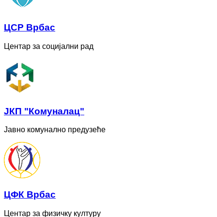
ЦСР Врбас
Центар за социјални рад
ЈКП "Комуналац"
Јавно комунално предузеће
ЦФК Врбас
Центар за физичку културу