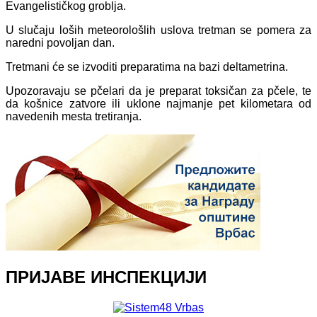
Evangelističkog groblja.
U slučaju loših meteorološlih uslova tretman se pomera za
naredni povoljan dan.
Tretmani će se izvoditi preparatima na bazi deltametrina.
Upozoravaju se pčelari da je preparat toksičan za pčele, te
da košnice zatvore ili uklone najmanje pet kilometara od
navedenih mesta tretiranja.
ПРИЈАВЕ ИНСПЕКЦИЈИ