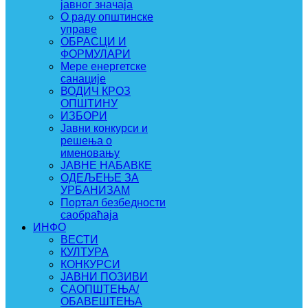
јавног значаја
О раду општинске
управе
ОБРАСЦИ И
ФОРМУЛАРИ
Мере енергетске
санације
ВОДИЧ КРОЗ
ОПШТИНУ
ИЗБОРИ
Јавни конкурси и
решења о
именовању
ЈАВНЕ НАБАВКЕ
ОДЕЉЕЊЕ ЗА
УРБАНИЗАМ
Портал безбедности
саобраћаја
ИНФО
ВЕСТИ
КУЛТУРА
КОНКУРСИ
ЈАВНИ ПОЗИВИ
САОПШТЕЊА/
ОБАВЕШТЕЊА