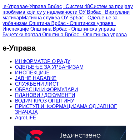
е-Управа
е-Управа Врбас
Систем 48
Систем за пријаву
проблема који су у надлежности ОУ Врбас
Виртуелни
матичар
Матична служба ОУ Врбас
Одељење за
урбанизам
Општина Врбас - Општинска управа
Инспекције
Општина Врбас - Општинска управа
Буџетски портал
Општина Врбас - Општинска управа
е-Управа
ИНФОРМАТОР О РАДУ
ОДЕЉЕЊЕ ЗА УРБАНИЗАМ
ИНСПЕКЦИЈЕ
ЈАВНЕ НАБАВКЕ
СЛУЖБЕНИ ЛИСТ
ОБРАСЦИ И ФОРМУЛАРИ
ПЛАНОВИ / ДОКУМЕНТИ
ВОДИЧ КРОЗ ОПШТИНУ
ПРИСТУП ИНФОРМАЦИЈАМА ОД ЈАВНОГ
ЗНАЧАЈА
AgroLIFE