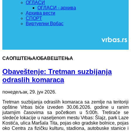
ОГЛАСИ
ОГЛАСИ - архива
Архива вести
СПОРТ
Виртуелни Врбас
САОПШТЕЊА/ОБАВЕШТЕЊА
Obaveštenje: Tretman suzbijanja
odraslih komaraca
понедељак, 29. јун 2026.
Tretman suzbijanja odraslih komaraca sa zemlje na teritoriji
opštine Vrbas biće izveden 30.06.2026. godine u ranim
jutarnjim časovima sa početkom u 5:00h. Tretiraće se
sledeće lokacije u naseljenom mestu Vrbas: Šlajz, park Laze
Kostića, ulica Maršala Tita, pojas oko gradske bolnice, pojas
oko Centra za fizičku kulturu, stadiona, autobuske stanice i