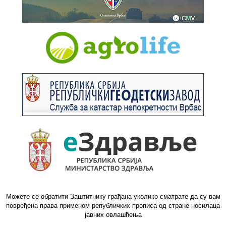
Можете се обратити Заштитнику грађана уколико сматрате да су вам
повређена права применом републичких прописа од стране носилаца
јавних овлашћења