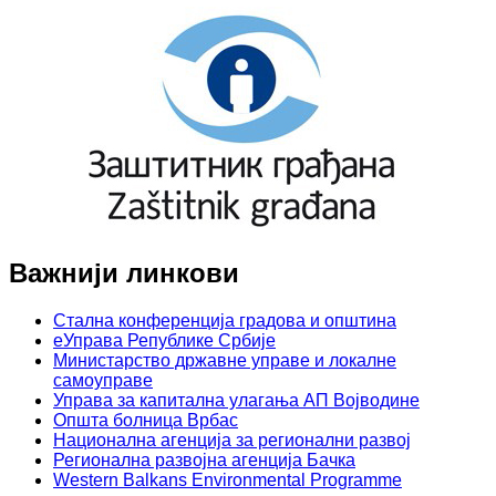
Важнији линкови
Стална конференција градова и општина
еУправа Републике Србије
Министарство државне управе и локалне
самоуправе
Управа за капитална улагања АП Војводине
Општа болница Врбас
Национална агенција за регионални развој
Регионална развојна агенција Бачка
Western Balkans Environmental Programme