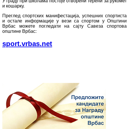
У граду при школама постоје отворени терени за рукомет
и кошарку.
Преглед спортских манифестација, успешних спортиста
и остале информације у вези са спортом у Општини
Врбас можете погледати на сајту Савеза спортова
општине Врбас:
sport.vrbas.net