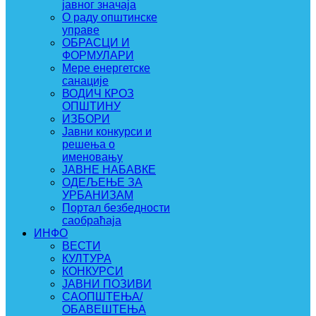
јавног значаја
О раду општинске
управе
ОБРАСЦИ И
ФОРМУЛАРИ
Мере енергетске
санације
ВОДИЧ КРОЗ
ОПШТИНУ
ИЗБОРИ
Јавни конкурси и
решења о
именовању
ЈАВНЕ НАБАВКЕ
ОДЕЉЕЊЕ ЗА
УРБАНИЗАМ
Портал безбедности
саобраћаја
ИНФО
ВЕСТИ
КУЛТУРА
КОНКУРСИ
ЈАВНИ ПОЗИВИ
САОПШТЕЊА/
ОБАВЕШТЕЊА