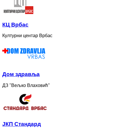
КЦ Врбас
Културни центар Врбас
Дом здравља
ДЗ "Вељко Влаховић"
ЈКП Стандард