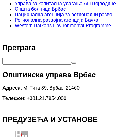
Управа за капитална улагања АП Војводине
Општа болница Врбас
Национална агенција за регионални развој
Регионална развојна агенција Бачка
Western Balkans Environmental Programme
Претрага
Општинска управа Врбас
Адреса:
М. Тита 89, Врбас, 21460
Телефон:
+381.21.7954.000
ПРЕДУЗЕЋА И УСТАНОВЕ