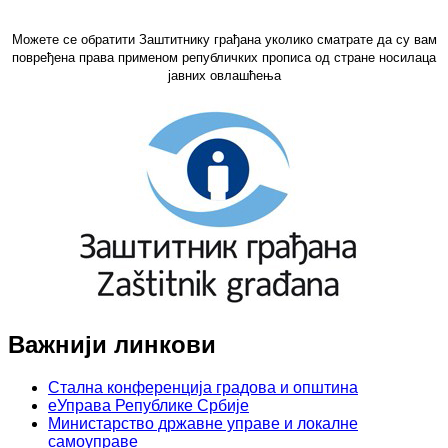
Можете се обратити Заштитнику грађана уколико сматрате да су вам
повређена права применом републичких прописа од стране носилаца
јавних овлашћења
Важнији линкови
Стална конференција градова и општина
еУправа Републике Србије
Министарство државне управе и локалне
самоуправе