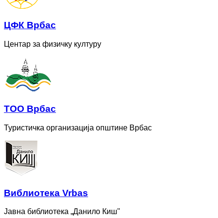
ЦФК Врбас
Центар за физичку културу
ТОО Врбас
Туристичка организација општине Врбас
Bиблиотека Vrbas
Јавна библиотека „Данило Киш"