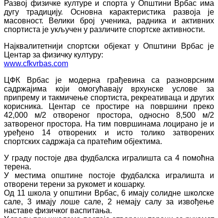
Развој физичке културе и спорта у Општини Врбас има
дугу традицију. Основна карактеристика развоја је
масовност. Велики број ученика, радника и активних
спортиста је укључен у различите спортске активности.
Најквалитетнији спортски објекат у Општини Врбас је
Центар за физичку културу:
www.cfkvrbas.com
ЦФК Врбас је модерна грађевина са разноврсним
садржајима који омогућавају врхунске услове за
припрему и такмичење спортиста, рекреативаца и других
корисника. Центар се простире на површини преко
42,000 м/2 отвореног простора, односно 8,500 м/2
затвореног простора. На тим површинама лоцирано је и
уређено 14 отворених и исто толико затворених
спортских садржаја са пратећим објектима.
У граду постоје два фудбалска игралишта са 4 помоћна
терена.
У местима општине постоје фудбалска игралишта и
отворени терени за рукомет и кошарку.
Од 11 школа у општини Врбас, 6 имају солидне школске
сале, 3 имају лоше сале, 2 немају салу за извођење
наставе физичког васпитања.