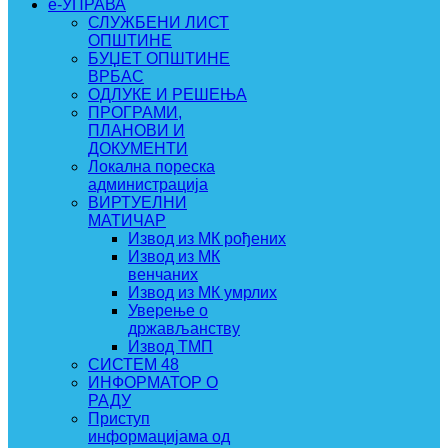
e-УПРАВА
СЛУЖБЕНИ ЛИСТ
ОПШТИНЕ
БУЏЕТ ОПШТИНЕ
ВРБАС
ОДЛУКЕ И РЕШЕЊА
ПРОГРАМИ,
ПЛАНОВИ И
ДОКУМЕНТИ
Локална пореска
администрација
ВИРТУЕЛНИ
МАТИЧАР
Извод из МК рођених
Извод из МК
венчаних
Извод из МК умрлих
Уверење о
држављанству
Извод ТМП
СИСТЕМ 48
ИНФОРМАТОР О
РАДУ
Приступ
информацијама од