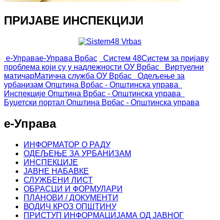
ПРИЈАВЕ ИНСПЕКЦИЈИ
е-Управа
е-Управа Врбас
Систем 48
Систем за пријаву
проблема који су у надлежности ОУ Врбас
Виртуелни
матичар
Матична служба ОУ Врбас
Одељење за
урбанизам
Општина Врбас - Општинска управа
Инспекције
Општина Врбас - Општинска управа
Буџетски портал
Општина Врбас - Општинска управа
е-Управа
ИНФОРМАТОР О РАДУ
ОДЕЉЕЊЕ ЗА УРБАНИЗАМ
ИНСПЕКЦИЈЕ
ЈАВНЕ НАБАВКЕ
СЛУЖБЕНИ ЛИСТ
ОБРАСЦИ И ФОРМУЛАРИ
ПЛАНОВИ / ДОКУМЕНТИ
ВОДИЧ КРОЗ ОПШТИНУ
ПРИСТУП ИНФОРМАЦИЈАМА ОД ЈАВНОГ