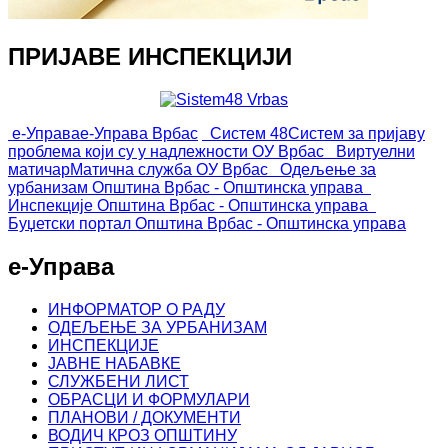
ПРИЈАВЕ ИНСПЕКЦИЈИ
е-Управа
е-Управа Врбас
Систем 48
Систем за пријаву
проблема који су у надлежности ОУ Врбас
Виртуелни
матичар
Матична служба ОУ Врбас
Одељење за
урбанизам
Општина Врбас - Општинска управа
Инспекције
Општина Врбас - Општинска управа
Буџетски портал
Општина Врбас - Општинска управа
е-Управа
ИНФОРМАТОР О РАДУ
ОДЕЉЕЊЕ ЗА УРБАНИЗАМ
ИНСПЕКЦИЈЕ
ЈАВНЕ НАБАВКЕ
СЛУЖБЕНИ ЛИСТ
ОБРАСЦИ И ФОРМУЛАРИ
ПЛАНОВИ / ДОКУМЕНТИ
ВОДИЧ КРОЗ ОПШТИНУ