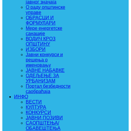
јавног значаја
О раду општинске
управе
ОБРАСЦИ И
ФОРМУЛАРИ
Мере енергетске
санације
ВОДИЧ КРОЗ
ОПШТИНУ
ИЗБОРИ
Јавни конкурси и
решења о
именовању
ЈАВНЕ НАБАВКЕ
ОДЕЉЕЊЕ ЗА
УРБАНИЗАМ
Портал безбедности
саобраћаја
ИНФО
ВЕСТИ
КУЛТУРА
КОНКУРСИ
ЈАВНИ ПОЗИВИ
САОПШТЕЊА/
ОБАВЕШТЕЊА