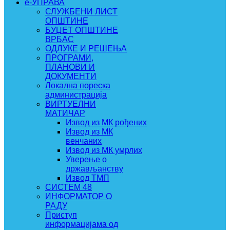
e-УПРАВА
СЛУЖБЕНИ ЛИСТ
ОПШТИНЕ
БУЏЕТ ОПШТИНЕ
ВРБАС
ОДЛУКЕ И РЕШЕЊА
ПРОГРАМИ,
ПЛАНОВИ И
ДОКУМЕНТИ
Локална пореска
администрација
ВИРТУЕЛНИ
МАТИЧАР
Извод из МК рођених
Извод из МК
венчаних
Извод из МК умрлих
Уверење о
држављанству
Извод ТМП
СИСТЕМ 48
ИНФОРМАТОР О
РАДУ
Приступ
информацијама од