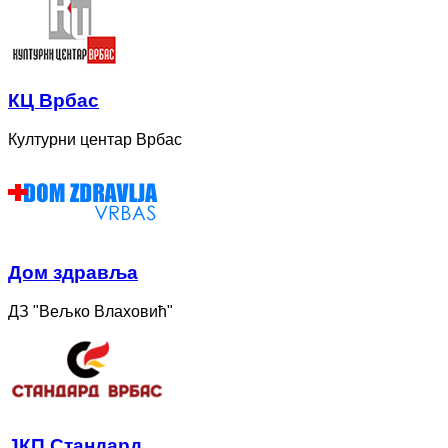
КЦ Врбас
Културни центар Врбас
Дом здравља
ДЗ "Вељко Влаховић"
ЈКП Стандард