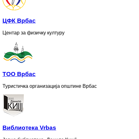
ЦФК Врбас
Центар за физичку културу
ТОО Врбас
Туристичка организација општине Врбас
Bиблиотека Vrbas