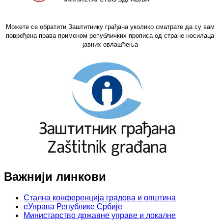
Можете се обратити Заштитнику грађана уколико сматрате да су вам
повређена права применом републичких прописа од стране носилаца
јавних овлашћења
Важнији линкови
Стална конференција градова и општина
еУправа Републике Србије
Министарство државне управе и локалне