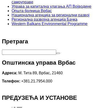
самоуправе
Управа за капитална улагања АП Војводине
Општа болница Врбас
Национална агенција за регионални развој
Регионална развојна агенција Бачка
Western Balkans Environmental Programme
Претрага
Општинска управа Врбас
Адреса:
М. Тита 89, Врбас, 21460
Телефон:
+381.21.7954.000
ПРЕДУЗЕЋА И УСТАНОВЕ