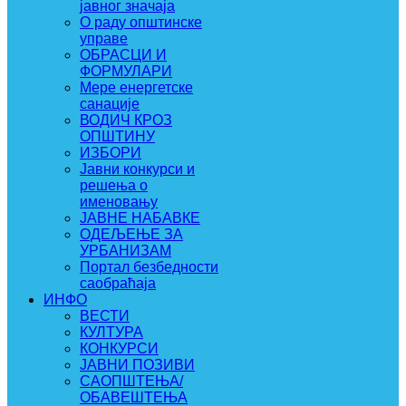
јавног значаја
О раду општинске
управе
ОБРАСЦИ И
ФОРМУЛАРИ
Мере енергетске
санације
ВОДИЧ КРОЗ
ОПШТИНУ
ИЗБОРИ
Јавни конкурси и
решења о
именовању
ЈАВНЕ НАБАВКЕ
ОДЕЉЕЊЕ ЗА
УРБАНИЗАМ
Портал безбедности
саобраћаја
ИНФО
ВЕСТИ
КУЛТУРА
КОНКУРСИ
ЈАВНИ ПОЗИВИ
САОПШТЕЊА/
ОБАВЕШТЕЊА