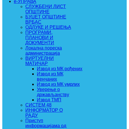
e-УПРАВА
СЛУЖБЕНИ ЛИСТ
ОПШТИНЕ
БУЏЕТ ОПШТИНЕ
ВРБАС
ОДЛУКЕ И РЕШЕЊА
ПРОГРАМИ,
ПЛАНОВИ И
ДОКУМЕНТИ
Локална пореска
администрација
ВИРТУЕЛНИ
МАТИЧАР
Извод из МК рођених
Извод из МК
венчаних
Извод из МК умрлих
Уверење о
држављанству
Извод ТМП
СИСТЕМ 48
ИНФОРМАТОР О
РАДУ
Приступ
информацијама од