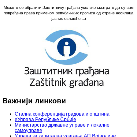
Можете се обратити Заштитнику грађана уколико сматрате да су вам
повређена права применом републичких прописа од стране носилаца
јавних овлашћења
Важнији линкови
Стална конференција градова и општина
еУправа Републике Србије
Министарство државне управе и локалне
самоуправе
Управа за капитална улагања АП Војводине