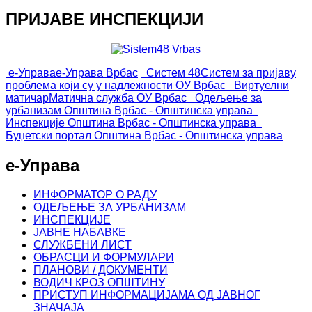
ПРИЈАВЕ ИНСПЕКЦИЈИ
е-Управа
е-Управа Врбас
Систем 48
Систем за пријаву
проблема који су у надлежности ОУ Врбас
Виртуелни
матичар
Матична служба ОУ Врбас
Одељење за
урбанизам
Општина Врбас - Општинска управа
Инспекције
Општина Врбас - Општинска управа
Буџетски портал
Општина Врбас - Општинска управа
е-Управа
ИНФОРМАТОР О РАДУ
ОДЕЉЕЊЕ ЗА УРБАНИЗАМ
ИНСПЕКЦИЈЕ
ЈАВНЕ НАБАВКЕ
СЛУЖБЕНИ ЛИСТ
ОБРАСЦИ И ФОРМУЛАРИ
ПЛАНОВИ / ДОКУМЕНТИ
ВОДИЧ КРОЗ ОПШТИНУ
ПРИСТУП ИНФОРМАЦИЈАМА ОД ЈАВНОГ
ЗНАЧАЈА