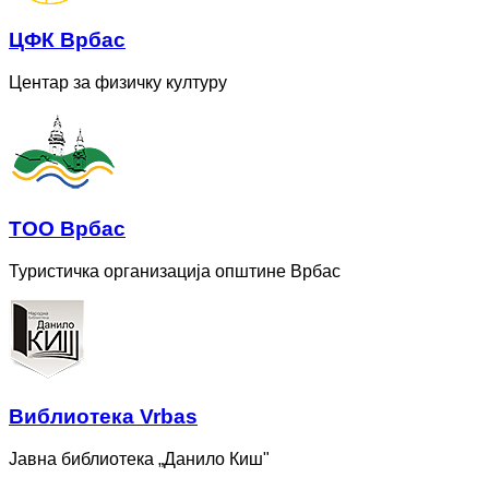
ЦФК Врбас
Центар за физичку културу
ТОО Врбас
Туристичка организација општине Врбас
Bиблиотека Vrbas
Јавна библиотека „Данило Киш"