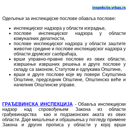
inspekcije.vrbas.rs
Одељење за инспекцијске послове обавља послове:
инспекцијског надзора у области изградње,
послове инспекцијског надзора у области
комуналних делатности,
послове инспекцијског надзора у области заштите
животне средине и послове инспекцијског надзора у
области друмског саобраћаја,
врши управно-правне послове из ових области,
извршење извршних решења и друге послове у
складу са законом, Статутом и одлукама Општине,
врши и друге послове које му повери Скупштина
Општине, председник Општине, Општинско веће и
начелник Општинске управе.
ГРАЂЕВИНСКА ИНСПЕКЦИЈА
- Обавља инспекцијски
надзор над спровођењем Закона из области
грађевинарства као и подзаконских аката из ових
области. Даје мишљење и објашњења у погледу примене
Закона и других прописа у области у којој врши