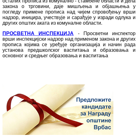
осталих прописа из комунално - стамбене области и дела
закона о трговини, даје мишљења и објашњења у
погледу примене прописа над чијем спровођењу врши
надзор, иницира, учествује и сарађује у изради одлука и
других општих аката из комуналне области.
ПРОСВЕТНА ИНСПЕКЦИЈА
- Просветни инспектор
врши инспекцијски надзор над применом закона и других
прописа којима се уређује организација и начин рада
установа предшколског васпитања и образовања и
основног и средњег образовања и васпитања