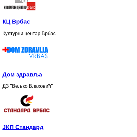
КЦ Врбас
Културни центар Врбас
Дом здравља
ДЗ "Вељко Влаховић"
ЈКП Стандард