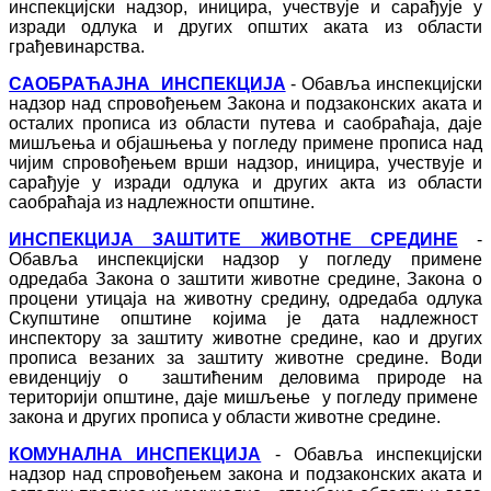
инспекцијски надзор, иницира, учествује и сарађује у
изради одлука и других општих аката из области
грађевинарства.
САОБРАЋАЈНА ИНСПЕКЦИЈА
- Обавља инспекцијски
надзор над спровођењем Закона и подзаконских аката и
осталих прописа из области путева и саобраћаја, даје
мишљења и објашњења у погледу примене прописа над
чијим спровођењем врши надзор, иницира, учествује и
сарађује у изради одлука и других акта из области
саобраћаја из надлежности општине.
ИНСПЕКЦИЈА ЗАШТИТЕ ЖИВОТНЕ СРЕДИНЕ
-
Обавља инспекцијски надзор у погледу примене
одредаба Закона о заштити животне средине, Закона о
процени утицаја на животну средину, одредаба одлука
Скупштине општине којима је дата надлежност
инспектору за заштиту животне средине, као и других
прописа везаних за заштиту животне средине. Води
евиденцију о заштићеним деловима природе на
територији општине, даје мишљење у погледу примене
закона и других прописа у области животне средине.
КОМУНАЛНА ИНСПЕКЦИЈА
- Обавља инспекцијски
надзор над спровођењем закона и подзаконских аката и