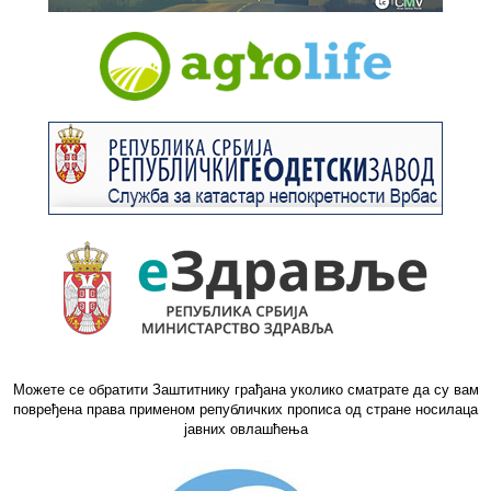
Можете се обратити Заштитнику грађана уколико сматрате да су вам
повређена права применом републичких прописа од стране носилаца
јавних овлашћења