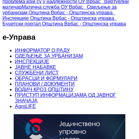
проблема који су у надлежности ОУ Врбас
Виртуелни
матичар
Матична служба ОУ Врбас
Одељење за
урбанизам
Општина Врбас - Општинска управа
Инспекције
Општина Врбас - Општинска управа
Буџетски портал
Општина Врбас - Општинска управа
е-Управа
ИНФОРМАТОР О РАДУ
ОДЕЉЕЊЕ ЗА УРБАНИЗАМ
ИНСПЕКЦИЈЕ
ЈАВНЕ НАБАВКЕ
СЛУЖБЕНИ ЛИСТ
ОБРАСЦИ И ФОРМУЛАРИ
ПЛАНОВИ / ДОКУМЕНТИ
ВОДИЧ КРОЗ ОПШТИНУ
ПРИСТУП ИНФОРМАЦИЈАМА ОД ЈАВНОГ
ЗНАЧАЈА
AgroLIFE