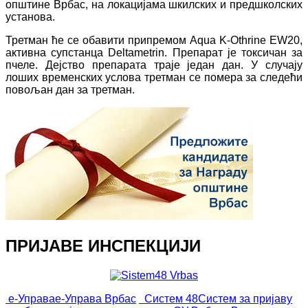
општине Врбас, на локацијама шкилских и предшколских
установа.
Третман ће се обавити припремом Aqua K-Othrine EW20,
aктивна супстанца Deltametrin. Препарат је токсичан за
пчеле. Дејство препарата траје један дан. У случају
лоших временских услова третман се помера за следећи
повољан дан за третман.
ПРИЈАВЕ ИНСПЕКЦИЈИ
е-Управа
е-Управа Врбас
Систем 48
Систем за пријаву