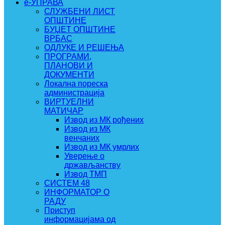
e-УПРАВА
СЛУЖБЕНИ ЛИСТ
ОПШТИНЕ
БУЏЕТ ОПШТИНЕ
ВРБАС
ОДЛУКЕ И РЕШЕЊА
ПРОГРАМИ,
ПЛАНОВИ И
ДОКУМЕНТИ
Локална пореска
администрација
ВИРТУЕЛНИ
МАТИЧАР
Извод из МК рођених
Извод из МК
венчаних
Извод из МК умрлих
Уверење о
држављанству
Извод ТМП
СИСТЕМ 48
ИНФОРМАТОР О
РАДУ
Приступ
информацијама од