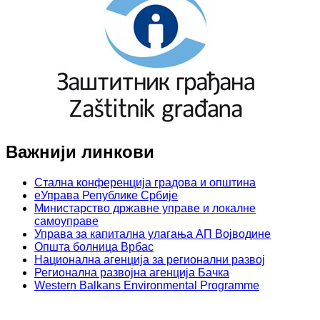
Важнији линкови
Стална конференција градова и општина
еУправа Републике Србије
Министарство државне управе и локалне
самоуправе
Управа за капитална улагања АП Војводине
Општа болница Врбас
Национална агенција за регионални развој
Регионална развојна агенција Бачка
Western Balkans Environmental Programme