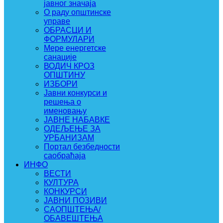
јавног значаја
О раду општинске
управе
ОБРАСЦИ И
ФОРМУЛАРИ
Мере енергетске
санације
ВОДИЧ КРОЗ
ОПШТИНУ
ИЗБОРИ
Јавни конкурси и
решења о
именовању
ЈАВНЕ НАБАВКЕ
ОДЕЉЕЊЕ ЗА
УРБАНИЗАМ
Портал безбедности
саобраћаја
ИНФО
ВЕСТИ
КУЛТУРА
КОНКУРСИ
ЈАВНИ ПОЗИВИ
САОПШТЕЊА/
ОБАВЕШТЕЊА