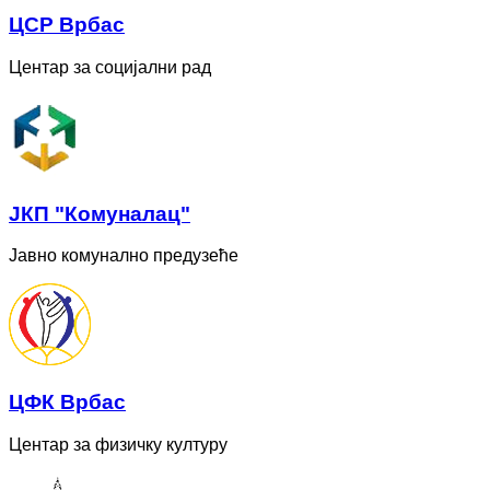
ЦСР Врбас
Центар за социјални рад
ЈКП "Комуналац"
Јавно комунално предузеће
ЦФК Врбас
Центар за физичку културу