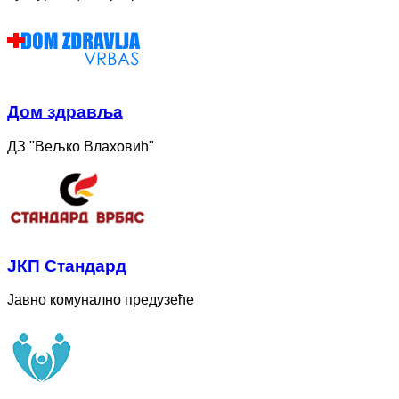
Дом здравља
ДЗ "Вељко Влаховић"
ЈКП Стандард
Јавно комунално предузеће