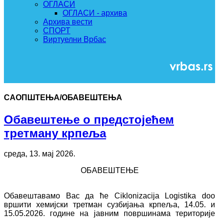
ОГЛАСИ
ОГЛАСИ - архива
Архива вести
СПОРТ
Виртуелни Врбас
САОПШТЕЊА/ОБАВЕШТЕЊА
Обавештење о предстојећем
третману крпеља
среда, 13. мај 2026.
ОБАВЕШТЕЊЕ
Обавештавамо Вас да ће Ciklonizacija Logistika doo
вршити хемијски третман сузбијања крпеља, 14.05. и
15.05.2026. године на јавним површинама територије