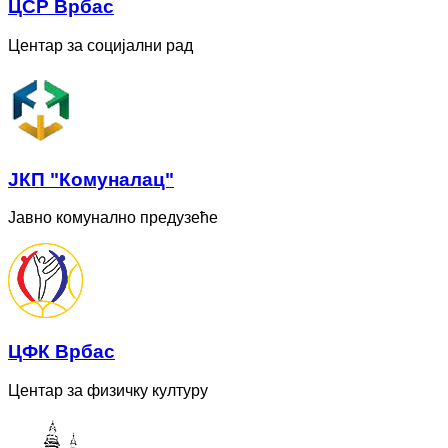
ЦСР Врбас
Центар за социјални рад
ЈКП "Комуналац"
Јавно комунално предузеће
ЦФК Врбас
Центар за физичку културу