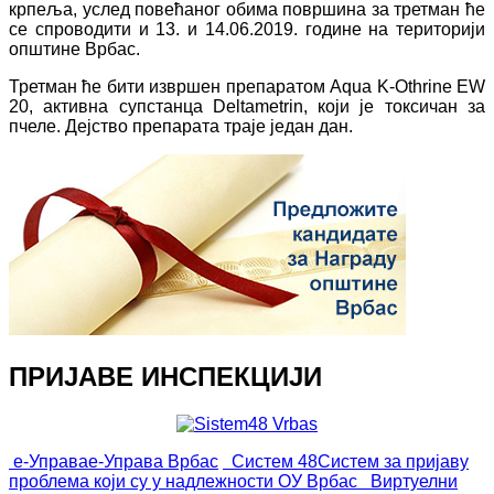
крпеља, услед повећаног обима површина за третман ће
се спроводити и 13. и 14.06.2019. године на територији
општине Врбас.
Третман ће бити извршен препаратом Aqua K-Othrine EW
20, активна супстанца Deltametrin, који је токсичан за
пчеле. Дејство препарата траје један дан.
ПРИЈАВЕ ИНСПЕКЦИЈИ
е-Управа
е-Управа Врбас
Систем 48
Систем за пријаву
проблема који су у надлежности ОУ Врбас
Виртуелни