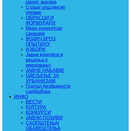
јавног значаја
О раду општинске
управе
ОБРАСЦИ И
ФОРМУЛАРИ
Мере енергетске
санације
ВОДИЧ КРОЗ
ОПШТИНУ
ИЗБОРИ
Јавни конкурси и
решења о
именовању
ЈАВНЕ НАБАВКЕ
ОДЕЉЕЊЕ ЗА
УРБАНИЗАМ
Портал безбедности
саобраћаја
ИНФО
ВЕСТИ
КУЛТУРА
КОНКУРСИ
ЈАВНИ ПОЗИВИ
САОПШТЕЊА/
ОБАВЕШТЕЊА