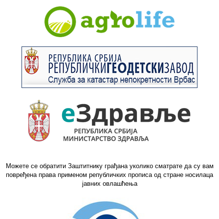
Можете се обратити Заштитнику грађана уколико сматрате да су вам
повређена права применом републичких прописа од стране носилаца
јавних овлашћења