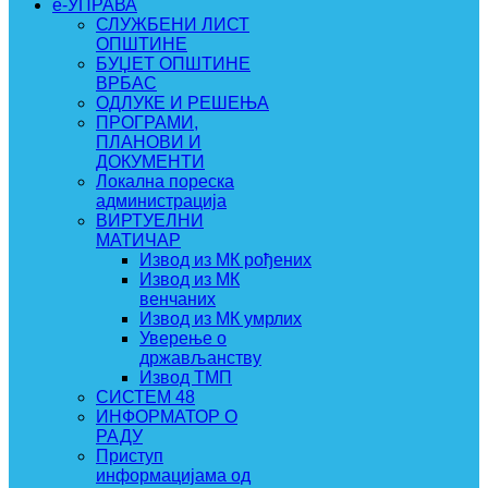
e-УПРАВА
СЛУЖБЕНИ ЛИСТ
ОПШТИНЕ
БУЏЕТ ОПШТИНЕ
ВРБАС
ОДЛУКЕ И РЕШЕЊА
ПРОГРАМИ,
ПЛАНОВИ И
ДОКУМЕНТИ
Локална пореска
администрација
ВИРТУЕЛНИ
МАТИЧАР
Извод из МК рођених
Извод из МК
венчаних
Извод из МК умрлих
Уверење о
држављанству
Извод ТМП
СИСТЕМ 48
ИНФОРМАТОР О
РАДУ
Приступ
информацијама од