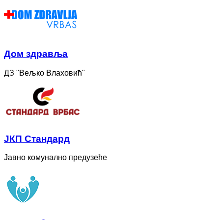
Дом здравља
ДЗ "Вељко Влаховић"
ЈКП Стандард
Јавно комунално предузеће