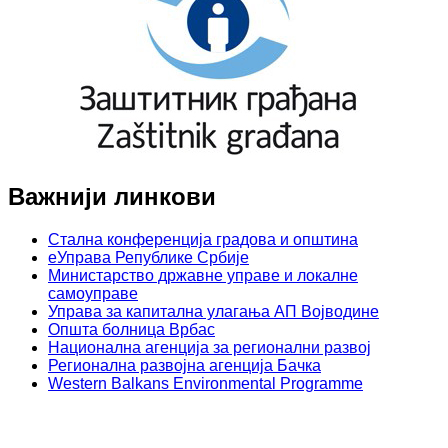
Важнији линкови
Стална конференција градова и општина
еУправа Републике Србије
Министарство државне управе и локалне
самоуправе
Управа за капитална улагања АП Војводине
Општа болница Врбас
Национална агенција за регионални развој
Регионална развојна агенција Бачка
Western Balkans Environmental Programme