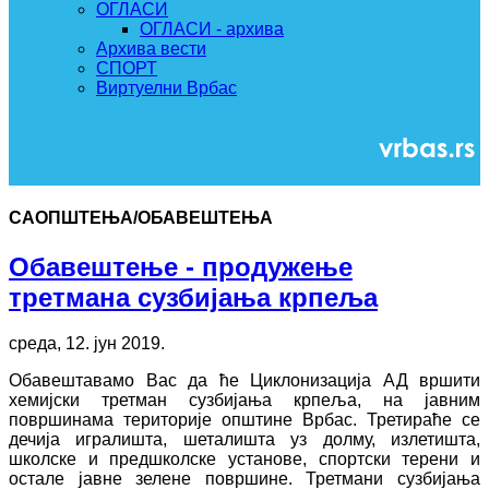
ОГЛАСИ
ОГЛАСИ - архива
Архива вести
СПОРТ
Виртуелни Врбас
САОПШТЕЊА/ОБАВЕШТЕЊА
Обавештење - продужење
третмана сузбијања крпеља
среда, 12. јун 2019.
Обавештавамо Вас да ће Циклонизација АД вршити
хемијски третман сузбијања крпеља, на јавним
површинама територије општине Врбас. Третираће се
дечија игралишта, шеталишта уз долму, излетишта,
школске и предшколске установе, спортски терени и
остале јавне зелене површине. Третмани сузбијања