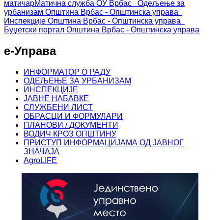
матичар
Матична служба ОУ Врбас
Одељење за
урбанизам
Општина Врбас - Општинска управа
Инспекције
Општина Врбас - Општинска управа
Буџетски портал
Општина Врбас - Општинска управа
е-Управа
ИНФОРМАТОР О РАДУ
ОДЕЉЕЊЕ ЗА УРБАНИЗАМ
ИНСПЕКЦИЈЕ
ЈАВНЕ НАБАВКЕ
СЛУЖБЕНИ ЛИСТ
ОБРАСЦИ И ФОРМУЛАРИ
ПЛАНОВИ / ДОКУМЕНТИ
ВОДИЧ КРОЗ ОПШТИНУ
ПРИСТУП ИНФОРМАЦИЈАМА ОД ЈАВНОГ
ЗНАЧАЈА
AgroLIFE