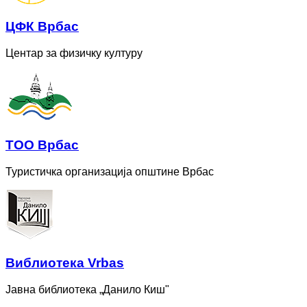
ЦФК Врбас
Центар за физичку културу
ТОО Врбас
Туристичка организација општине Врбас
Bиблиотека Vrbas
Јавна библиотека „Данило Киш"