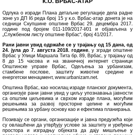
К.О. ВРБАС-АТАР
Одлука о изради Плана детаљне регулације дела радне
зоне уз ДП Iб реда број 15 у к.о. Врбас-атар донета је на
седници Скупшине општине Врбас 29. децембра 2017.
године под бројем 011-109/2017-I/01 и објављена у
„Службеном листу општине Врбас“, број 41/2017.
Рани јавни увид одржаће се у трајању од 15 дана,
од
24. јула до 7. августа 2018. године
, у згради општине
Врбас у Улици Маршала Тита бр. 89, Врбас, у трајању од
8 до 15 часова и на званичној интернет страници
Општинске управе Врбас, Одељења за урбанизам,
стамбене послове, заштиту животне средине и
енергетски менаџмент, www.urbanizam.net.
Општина Врбас, као носилац израде планског документа,
организује рани јавни увид у циљу упознавања јавности
са општим циљевима и сврхом израде плана, могућим
решењима за развој просторне целине и могућим
решењима за урбану основу као и ефектима планирања.
Позивају се органи, организације и јавна предузећа који
су овлашћени да утврђују услове за заштиту и уређење
простора и изградњу објеката да дају мишљење у