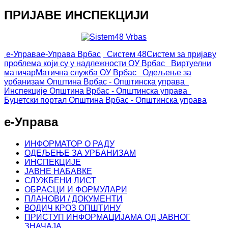
ПРИЈАВЕ ИНСПЕКЦИЈИ
е-Управа
е-Управа Врбас
Систем 48
Систем за пријаву
проблема који су у надлежности ОУ Врбас
Виртуелни
матичар
Матична служба ОУ Врбас
Одељење за
урбанизам
Општина Врбас - Општинска управа
Инспекције
Општина Врбас - Општинска управа
Буџетски портал
Општина Врбас - Општинска управа
е-Управа
ИНФОРМАТОР О РАДУ
ОДЕЉЕЊЕ ЗА УРБАНИЗАМ
ИНСПЕКЦИЈЕ
ЈАВНЕ НАБАВКЕ
СЛУЖБЕНИ ЛИСТ
ОБРАСЦИ И ФОРМУЛАРИ
ПЛАНОВИ / ДОКУМЕНТИ
ВОДИЧ КРОЗ ОПШТИНУ
ПРИСТУП ИНФОРМАЦИЈАМА ОД ЈАВНОГ
ЗНАЧАЈА