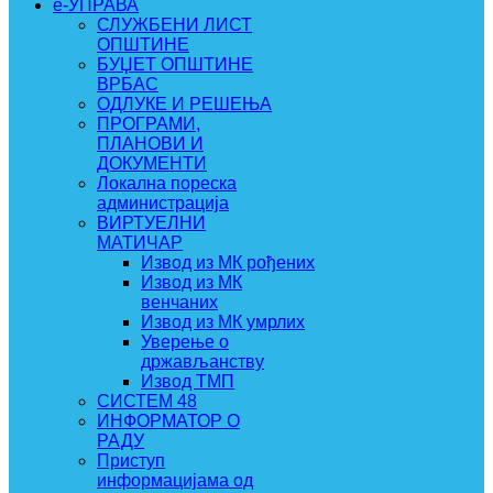
e-УПРАВА
СЛУЖБЕНИ ЛИСТ
ОПШТИНЕ
БУЏЕТ ОПШТИНЕ
ВРБАС
ОДЛУКЕ И РЕШЕЊА
ПРОГРАМИ,
ПЛАНОВИ И
ДОКУМЕНТИ
Локална пореска
администрација
ВИРТУЕЛНИ
МАТИЧАР
Извод из МК рођених
Извод из МК
венчаних
Извод из МК умрлих
Уверење о
држављанству
Извод ТМП
СИСТЕМ 48
ИНФОРМАТОР О
РАДУ
Приступ
информацијама од