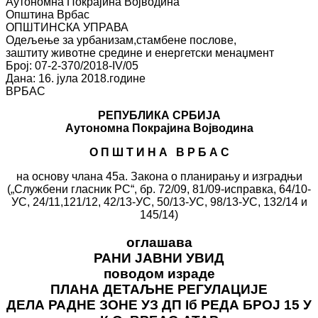
Аутономна Покрајина Војводина
Општина Врбас
ОПШТИНСКА УПРАВА
Одељење за урбанизам,стамбене послове,
заштиту животне средине и енергетски менаџмент
Број: 07-2-370/2018-IV/05
Дана: 16. јула 2018.године
ВРБАС
РЕПУБЛИКА СРБИЈА
Аутономна Покрајина Војводина
О П Ш Т И Н А В Р Б А С
на основу члана 45а. Закона о планирању и изградњи
(„Службени гласник РС“, бр. 72/09, 81/09-исправка, 64/10-
УС, 24/11,121/12, 42/13-УС, 50/13-УС, 98/13-УС, 132/14 и
145/14)
оглашава
РАНИ ЈАВНИ УВИД
поводом израде
ПЛАНА ДЕТАЉНЕ РЕГУЛАЦИЈЕ
ДЕЛА РАДНЕ ЗОНЕ УЗ ДП Iб РЕДА БРОЈ 15 У