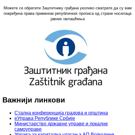
Можете се обратити Заштитнику грађана уколико сматрате да су вам
повређена права применом републичких прописа од стране носилаца
јавних овлашћења
Важнији линкови
Стална конференција градова и општина
еУправа Републике Србије
Министарство државне управе и локалне
самоуправе
Управа за капитална улагања АП Војводине