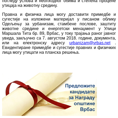
погледу услова и неопходног обима и степена процене
утицаја на животну средину.
Правна и физичка лица могу доставити примедбе и
сугестије на изложени материјал у писаном облику
Одељењу за урбанизам, стамбене послове, заштиту
животне средине и енергетски менаџмент у Улици
Маршала Тита бр. 89, Врбас, у току трајања раног јавног
увида, закључно са 7. августом 2018. године, документа,
или на електронску адресу
urbanizam@vrbas.net
.
Евидентиране примедбе и сугестије правних и физичких
лица могу утицати на планска решења.