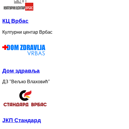
КЦ Врбас
Културни центар Врбас
Дом здравља
ДЗ "Вељко Влаховић"
ЈКП Стандард