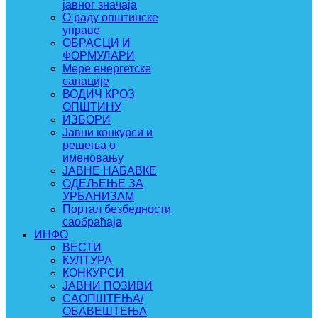
јавног значаја
О раду општинске
управе
ОБРАСЦИ И
ФОРМУЛАРИ
Мере енергетске
санације
ВОДИЧ КРОЗ
ОПШТИНУ
ИЗБОРИ
Јавни конкурси и
решења о
именовању
ЈАВНЕ НАБАВКЕ
ОДЕЉЕЊЕ ЗА
УРБАНИЗАМ
Портал безбедности
саобраћаја
ИНФО
ВЕСТИ
КУЛТУРА
КОНКУРСИ
ЈАВНИ ПОЗИВИ
САОПШТЕЊА/
ОБАВЕШТЕЊА