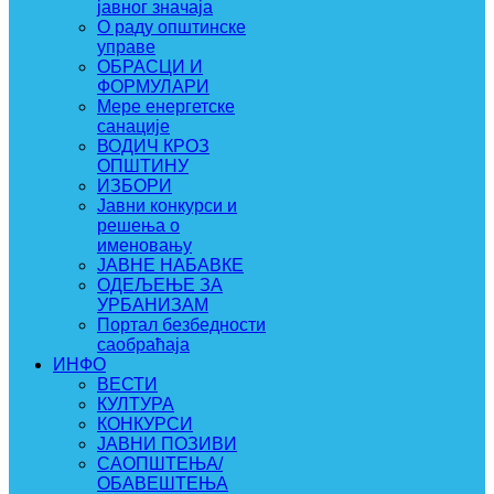
јавног значаја
О раду општинске
управе
ОБРАСЦИ И
ФОРМУЛАРИ
Мере енергетске
санације
ВОДИЧ КРОЗ
ОПШТИНУ
ИЗБОРИ
Јавни конкурси и
решења о
именовању
ЈАВНЕ НАБАВКЕ
ОДЕЉЕЊЕ ЗА
УРБАНИЗАМ
Портал безбедности
саобраћаја
ИНФО
ВЕСТИ
КУЛТУРА
КОНКУРСИ
ЈАВНИ ПОЗИВИ
САОПШТЕЊА/
ОБАВЕШТЕЊА