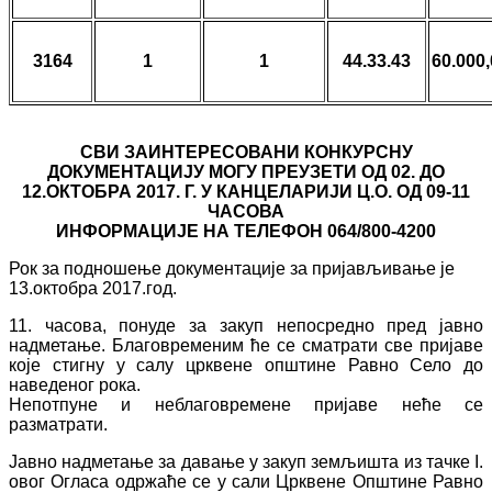
3164
1
1
44.33.43
60.000
СВИ ЗАИНТЕРЕСОВАНИ КОНКУРСНУ
ДОКУМЕНТАЦИЈУ МОГУ ПРЕУЗЕТИ ОД 02. ДО
12.ОКТОБРА 2017. Г. У КАНЦЕЛАРИЈИ Ц.О. ОД 09-11
ЧАСОВА
ИНФОРМАЦИЈЕ НА ТЕЛЕФОН 064/800-4200
Рок за подношење документације за пријављивање је
13.октобра 2017.год.
11. часова, понуде за закуп непосредно пред јавно
надметање. Благовременим ће се сматрати све пријаве
које стигну у салу црквене општине Равно Село до
наведеног рока.
Непотпуне и неблаговремене пријаве неће се
разматрати.
Јавно надметање за давање у закуп земљишта из тачке I.
овог Огласа одржаће се у сали Црквене Општине Равно