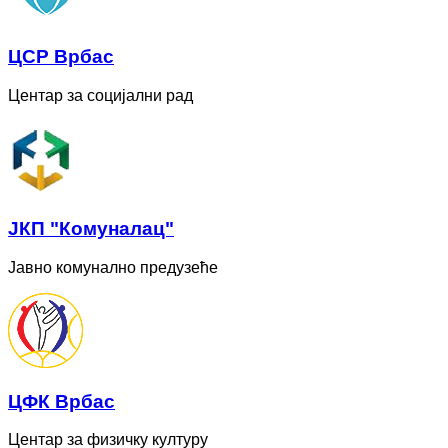
ЦСР Врбас
Центар за социјални рад
ЈКП "Комуналац"
Јавно комунално предузеће
ЦФК Врбас
Центар за физичку културу