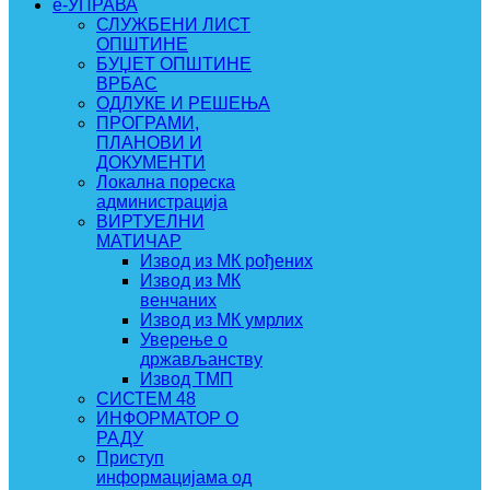
e-УПРАВА
СЛУЖБЕНИ ЛИСТ
ОПШТИНЕ
БУЏЕТ ОПШТИНЕ
ВРБАС
ОДЛУКЕ И РЕШЕЊА
ПРОГРАМИ,
ПЛАНОВИ И
ДОКУМЕНТИ
Локална пореска
администрација
ВИРТУЕЛНИ
МАТИЧАР
Извод из МК рођених
Извод из МК
венчаних
Извод из МК умрлих
Уверење о
држављанству
Извод ТМП
СИСТЕМ 48
ИНФОРМАТОР О
РАДУ
Приступ
информацијама од