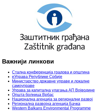
Важнији линкови
Стална конференција градова и општина
еУправа Републике Србије
Министарство државне управе и локалне
самоуправе
Управа за капитална улагања АП Војводине
Општа болница Врбас
Национална агенција за регионални развој
Регионална развојна агенција Бачка
Western Balkans Environmental Programme