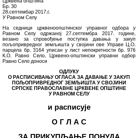
Црквена општина
Бр. 30
28.септембар 2017.г.
У Равном Селу
На седници црквеноопштинског управног одбора у
Равном Селу одржаној 27.септембра 2017. године,
везано за спровођење поступка давања у закуп
пољопривредног земљишта у својини ове Управе Ц.О.
парцела бр. 3164 уписан у лист непокретности бр. 976
К.О. Равно Село, Црквено-општински управни одбор
Равно Село доноси
ОДЛУКУ
О РАСПИСИВАЊУ ОГЛАСА ЗА ДАВАЊЕ У ЗАКУП
ПОЉОПРИВРЕДНОГ ЗЕМЉИШТА У СВОЈИНИ
СРПСКЕ ПРАВОСЛАВНЕ ЦРКВЕНЕ ОПШТИНЕ
У РАВНОМ СЕЛУ
и расписује
О Г Л А С
ЗА ПРИКУПЉАЊЕ ПОНУДА