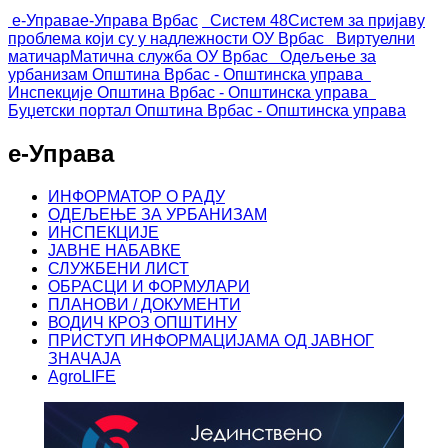
е-Управа
е-Управа Врбас
Систем 48
Систем за пријаву
проблема који су у надлежности ОУ Врбас
Виртуелни
матичар
Матична служба ОУ Врбас
Одељење за
урбанизам
Општина Врбас - Општинска управа
Инспекције
Општина Врбас - Општинска управа
Буџетски портал
Општина Врбас - Општинска управа
е-Управа
ИНФОРМАТОР О РАДУ
ОДЕЉЕЊЕ ЗА УРБАНИЗАМ
ИНСПЕКЦИЈЕ
ЈАВНЕ НАБАВКЕ
СЛУЖБЕНИ ЛИСТ
ОБРАСЦИ И ФОРМУЛАРИ
ПЛАНОВИ / ДОКУМЕНТИ
ВОДИЧ КРОЗ ОПШТИНУ
ПРИСТУП ИНФОРМАЦИЈАМА ОД ЈАВНОГ
ЗНАЧАЈА
AgroLIFE