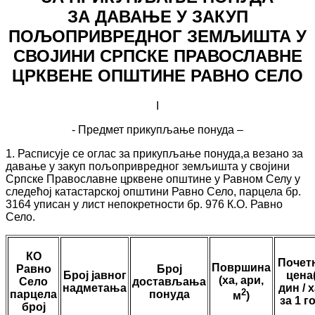
ЗА ДАВАЊЕ У ЗАКУП
ПОЉОПРИВРЕДНОГ ЗЕМЉИШТА У
СВОЈИНИ СРПСКЕ ПРАВОСЛАВНЕ
ЦРКВЕНЕ ОПШТИНЕ РАВНО СЕЛО
I
- Предмет прикупљање понуда –
1. Расписује се оглас за прикупљање понуда,а везано за
давање у закуп пољопривредног земљишта у својини
Српске Православне црквене општине у Равном Селу у
следећој катастарској општини Равно Село, парцела бр.
3164 уписан у лист непокретности бр. 976 К.О. Равно
Село.
КО
Почет
Површина
Равно
Број
Број
јавног
цена
(ха, ари,
Село
достављања
надметања
дин
/ 
2
парцела
понуда
м
)
за 1 г
број