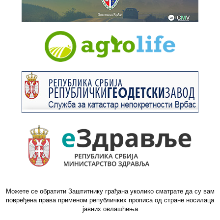
Можете се обратити Заштитнику грађана уколико сматрате да су вам
повређена права применом републичких прописа од стране носилаца
јавних овлашћења