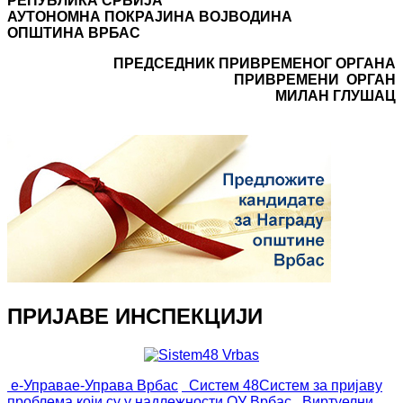
РЕПУБЛИКА СРБИЈА
АУТОНОМНА ПОКРАЈИНА ВОЈВОДИНА
ОПШТИНА ВРБАС
ПРЕДСЕДНИК ПРИВРЕМЕНОГ ОРГАНА
ПРИВРЕМЕНИ ОРГАН
МИЛАН ГЛУШАЦ
ПРИЈАВЕ ИНСПЕКЦИЈИ
е-Управа
е-Управа Врбас
Систем 48
Систем за пријаву
проблема који су у надлежности ОУ Врбас
Виртуелни