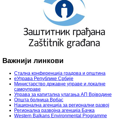
Важнији линкови
Стална конференција градова и општина
еУправа Републике Србије
Министарство државне управе и локалне
самоуправе
Управа за капитална улагања АП Војводине
Општа болница Врбас
Национална агенција за регионални развој
Регионална развојна агенција Бачка
Western Balkans Environmental Programme