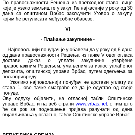
По правоснажности Решења из претходног става, лице
које је узело земљиште у закуп ће најкасније у року од 30
дана са општином Врбас закључити Уговор о закупу,
којим ће регулисати међусобне обавезе.
VI
- Плаћање закупнине -
Најповољнији понуђач је у обавези да у року од 8 дана
од дана правоснажности Решења из тачке V овог огласа
достави доказ о уплати закупнине утврђене
правоснажним Решењем, умањеним за износ уплаћеног
депозита, општинској управи Врбас, путем одељења за
пољопривреду.
Уколико најповољнији понуђач не достави уплату из
става 1. ове тачке сматраће се да је одустао од своје
понуде.
Ову одлуку објавити, на огласној табли Општинске
управе Врбас, и на веб страни
www.vrbas.net
, с тим што
ће се рок за подношење пријава рачунати од дана
објављивања у огласној табли Општинске управе Врбас.