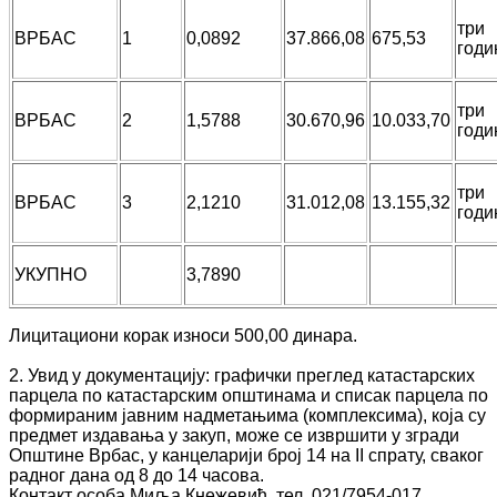
три
ВРБАС
1
0,0892
37.866,08
675,53
годи
три
ВРБАС
2
1,5788
30.670,96
10.033,70
годи
три
ВРБАС
3
2,1210
31.012,08
13.155,32
годи
УКУПНО
3,7890
Лицитациони корак износи 500,00 динара.
2. Увид у документацију: графички преглед катастарских
парцела по катастарским општинама и списак парцела по
формираним јавним надметањима (комплексима), која су
предмет издавања у закуп, може се извршити у згради
Општине Врбас, у канцеларији број 14 на II спрату, сваког
радног дана од 8 до 14 часова.
Контакт особа Миља Кнежевић, тел. 021/7954-017.