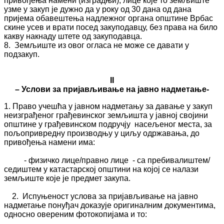
привођења намени (изградњи), лице које то земљиште
узме у закуп је дужно да у року од 30 дана од дана
пријема обавештења надлежног органа општине Врбас
скине усев и врати посед закуподавцу, без права на било
какву накнаду штете од закуподавца.
8. Земљиште из овог огласа не може се давати у
подзакуп.
II
– Услови за пријављивање на јавно надметање-
1. Право учешћа у јавном надметању за давање у закуп
неизграђеног грађевинског земљишта у јавној својини
општине у грађевинском подручју насељеног места, за
пољопривредну производњу у циљу одржавања, до
привођења намени има:
- физичко лице/правно лице - са пребивалиштем/
седиштем у катастарској општини на којој се налази
земљиште које је предмет закупа.
2. Испуњеност услова за пријављивање на јавно
надметање понуђач доказује оригиналним документима,
односно овереним фотокопијама и то: