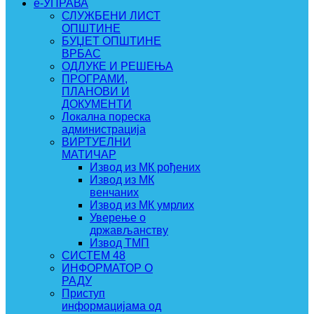
e-УПРАВА
СЛУЖБЕНИ ЛИСТ
ОПШТИНЕ
БУЏЕТ ОПШТИНЕ
ВРБАС
ОДЛУКЕ И РЕШЕЊА
ПРОГРАМИ,
ПЛАНОВИ И
ДОКУМЕНТИ
Локална пореска
администрација
ВИРТУЕЛНИ
МАТИЧАР
Извод из МК рођених
Извод из МК
венчаних
Извод из МК умрлих
Уверење о
држављанству
Извод ТМП
СИСТЕМ 48
ИНФОРМАТОР О
РАДУ
Приступ
информацијама од