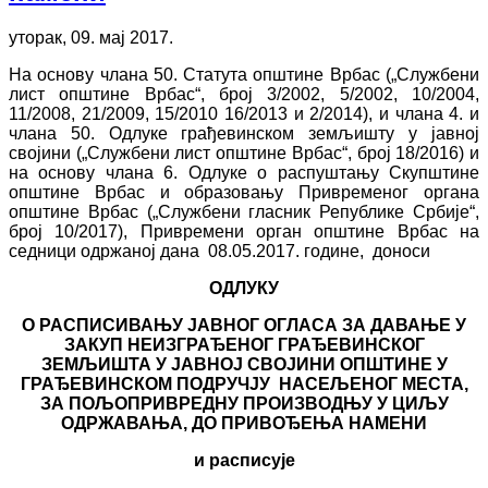
уторак, 09. мај 2017.
На основу члана 50. Статута општине Врбас („Службени
лист општине Врбас“, број 3/2002, 5/2002, 10/2004,
11/2008, 21/2009, 15/2010 16/2013 и 2/2014), и члана 4. и
члана 50. Одлуке грађевинском земљишту у јавној
својини („Службени лист општине Врбас“, број 18/2016) и
на основу члана 6. Одлуке о распуштању Скупштине
општине Врбас и образовању Привременог органа
општине Врбас („Службени гласник Републике Србије“,
број 10/2017), Привремени орган општине Врбас на
седници одржаној дана 08.05.2017. године, доноси
ОДЛУКУ
О РАСПИСИВАЊУ ЈАВНОГ ОГЛАСА ЗА ДАВАЊЕ У
ЗАКУП НЕИЗГРАЂЕНОГ ГРАЂЕВИНСКОГ
ЗЕМЉИШТА У ЈАВНОЈ СВОЈИНИ ОПШТИНЕ У
ГРАЂЕВИНСКОМ ПОДРУЧЈУ НАСЕЉЕНОГ МЕСТА,
ЗА ПОЉОПРИВРЕДНУ ПРОИЗВОДЊУ У ЦИЉУ
ОДРЖАВАЊА, ДО ПРИВОЂЕЊА НАМЕНИ
и расписује