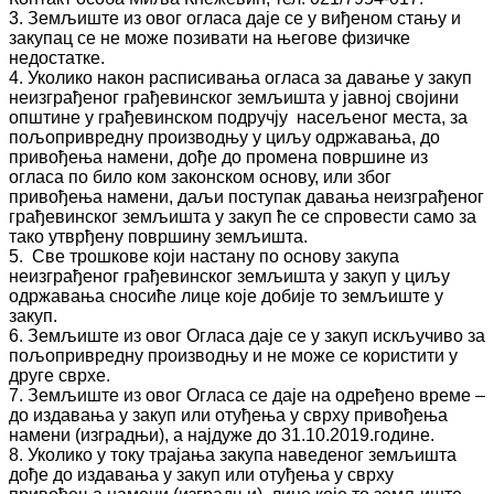
3. Земљиште из овог огласа даје се у виђеном стању и
закупац се не може позивати на његове физичке
недостатке.
4. Уколико након расписивања огласа за давање у закуп
неизграђеног грађевинског земљишта у јавној својини
општине у грађевинском подручју насељеног места, за
пољопривредну производњу у циљу одржавања, до
привођења намени, дође до промена површине из
огласа по било ком законском основу, или због
привођења намени, даљи поступак давања неизграђеног
грађевинског земљишта у закуп ће се спровести само за
тако утврђену површину земљишта.
5. Све трошкове који настану по основу закупа
неизграђеног грађевинског земљишта у закуп у циљу
одржавања сносиће лице које добије то земљиште у
закуп.
6. Земљиште из овог Огласа даје се у закуп искључиво за
пољопривредну производњу и не може се користити у
друге сврхе.
7. Земљиште из овог Огласа се даје на одређено време –
до издавања у закуп или отуђења у сврху привођења
намени (изградњи), а најдуже до 31.10.2019.године.
8. Уколико у току трајања закупа наведеног земљишта
дође до издавања у закуп или отуђења у сврху