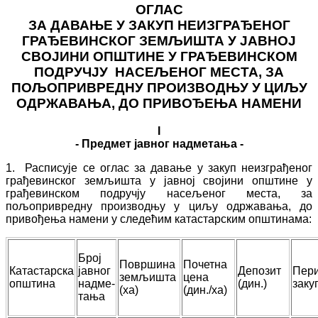
ОГЛАС
ЗА ДАВАЊЕ У ЗАКУП НЕИЗГРАЂЕНОГ
ГРАЂЕВИНСКОГ ЗЕМЉИШТА У ЈАВНОЈ
СВОЈИНИ ОПШТИНЕ У ГРАЂЕВИНСКОМ
ПОДРУЧЈУ НАСЕЉЕНОГ МЕСТА, ЗА
ПОЉОПРИВРЕДНУ ПРОИЗВОДЊУ У ЦИЉУ
ОДРЖАВАЊА, ДО ПРИВОЂЕЊА НАМЕНИ
I
- Предмет јавног надметања -
1. Расписује се оглас за давање у закуп неизграђеног
грађевинског земљишта у јавној својини општине у
грађевинском подручју насељеног места, за
пољопривредну производњу у циљу одржавања, до
привођења намени у следећим катастарским општинама:
Број
Површина
Почетна
Катастарска
јавног
Депозит
Пер
земљишта
цена
општина
надме-
(дин.)
заку
(ха)
(дин./ха)
тања