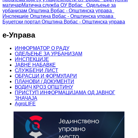
матичар
Матична служба ОУ Врбас
Одељење за
урбанизам
Општина Врбас - Општинска управа
Инспекције
Општина Врбас - Општинска управа
Буџетски портал
Општина Врбас - Општинска управа
е-Управа
ИНФОРМАТОР О РАДУ
ОДЕЉЕЊЕ ЗА УРБАНИЗАМ
ИНСПЕКЦИЈЕ
ЈАВНЕ НАБАВКЕ
СЛУЖБЕНИ ЛИСТ
ОБРАСЦИ И ФОРМУЛАРИ
ПЛАНОВИ / ДОКУМЕНТИ
ВОДИЧ КРОЗ ОПШТИНУ
ПРИСТУП ИНФОРМАЦИЈАМА ОД ЈАВНОГ
ЗНАЧАЈА
AgroLIFE