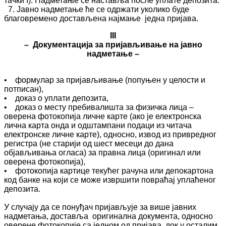
тачки I). Надметање се наставља после уплате депозита.
7. Јавнo надметање ће се одржати уколико буде
благовремено достављена најмање једна пријава.
III
– Документација за пријављивање на јавно
надметање –
• формулар за пријављивање (попуњен у целости и
потписан),
• доказ о уплати депозита,
• доказ о месту пребивалишта за физичка лица –
оверена фотокопија личне карте (ако је електронска
лична карта онда и одштампани подаци из читача
електронске личне карте), односно, извод из привредног
регистра (не старији од шест месеци до дана
објављивања огласа) за правна лица (оригинал или
оверена фотокопија),
• фотокопија картице текућег рачуна или депокартона
код банке на који се може извршити повраћај уплаћеног
депозита.
У случају да се понуђач пријављује за више јавних
надметања, доставља оригинална документа, односно
оверене фотокопије са једном од пријава, док у осталим