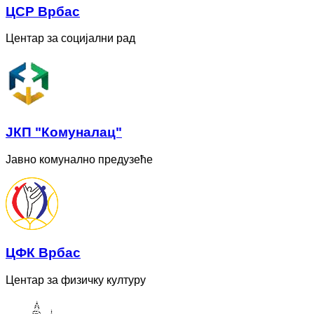
ЦСР Врбас
Центар за социјални рад
ЈКП "Комуналац"
Јавно комунално предузеће
ЦФК Врбас
Центар за физичку културу