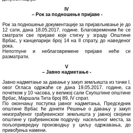
IV
– Рок за подношење пријаве -
Рок за подношење документације за пријављивање је до
12 сати, дана 18.05.2017. године. Благовременим ће се
сматрати све пријаве које стигну у зграду Општине
Врбас, у канцеларији број 14 на II спрату, до наведеног
рока.
Непотпуне и неблаговремене пријаве неће се
разматрати.
V
– Јавно надметање -
Јавно надметање за давање у закуп земљишта из тачке I.
овог Огласа одржаће се дана 19.05.2017. године, са
почетком у 10 часова, у великој сали Скупштине општине
Врбас, Маршала Тита број 89, IV спрат.
По окончању поступка јавног надметања, Председник
општине Врбас ће донети Решење о давању у закуп
неизграђеног грађевинског земљишта у јавној својини
општине у грађевинском подручју насељеног места, за
пољопривредну производњу у циљу одржавања, до
привођења намени.