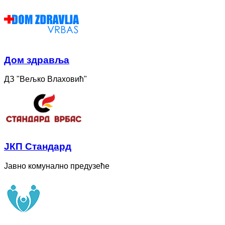
Дом здравља
ДЗ "Вељко Влаховић"
ЈКП Стандард
Јавно комунално предузеће