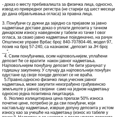
- доказ о месту пребивалишта за физичка лица, односно,
извод из привредног регистра (не старији од шест месеци
до дана објављивања огласа) за правна лица.
3. Понуђачи су дужни да заједно са пријавом за јавно
надметање доставе доказ о уплати депозита у тачном
динарском износу наведеном у табели из тачке I овог
огласа, за свако јавно надметање појединачно, на рачун
Општинске управе Врбас број: 840-707804-46, модел 97,
позив на број 57-240, са назнаком: „депозит за ЈН број
__“.
4. Свим понуђачима, осим најповољнијем, уплаћени
депозит ће се вратити након јавног надметања.
Најповољнијем понуђачу депозит ће бити урачунат у
годишњу закупнину. У случају да најповољнији понуђач
одустане од своје понуде депозит се не враћа.
5.Правно,односно физичко лице,учесник јавног
надметања, може закупити неизграђено грађевинско
земљиште у јавној својини само на једном надметању
односно једна позитивна лицитација.
6. Уколико излицитирана цена прелази 50% износа
почетне цене, потребно је да сви понуђачи, који
настављају надметање, изврше допуну депозита у истом
износу као за учешће на надметању (износ из табеле у