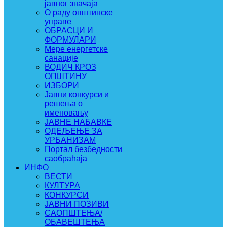
јавног значаја
О раду општинске
управе
ОБРАСЦИ И
ФОРМУЛАРИ
Мере енергетске
санације
ВОДИЧ КРОЗ
ОПШТИНУ
ИЗБОРИ
Јавни конкурси и
решења о
именовању
ЈАВНЕ НАБАВКЕ
ОДЕЉЕЊЕ ЗА
УРБАНИЗАМ
Портал безбедности
саобраћаја
ИНФО
ВЕСТИ
КУЛТУРА
КОНКУРСИ
ЈАВНИ ПОЗИВИ
САОПШТЕЊА/
ОБАВЕШТЕЊА