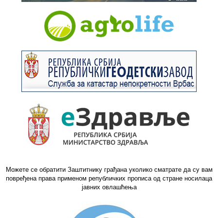
Можете се обратити Заштитнику грађана уколико сматрате да су вам
повређена права применом републичких прописа од стране носилаца
јавних овлашћења