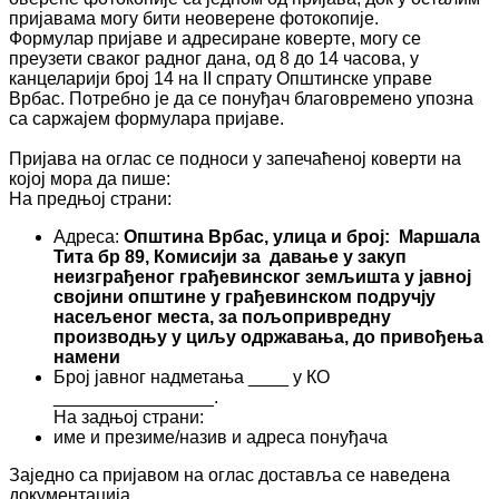
пријавама могу бити неоверене фотокопије.
Формулар пријаве и адресиране коверте, могу се
преузети сваког радног дана, од 8 до 14 часова, у
канцеларији број 14 на II спрату Општинске управе
Врбас. Потребно је да се понуђач благовремено упозна
са саржајем формулара пријаве.
Пријава на оглас се подноси у запечаћеној коверти на
којој мора да пише:
На предњој страни:
Адреса:
Општина Врбас, улица и број: Маршала
Тита бр 89, Комисији за давање у закуп
неизграђеног грађевинског земљишта у јавној
својини општине у грађевинском подручју
насељеног места, за пољопривредну
производњу у циљу одржавања, до привођења
намени
Број јавног надметања ____ у КО
________________.
На задњој страни:
име и презиме/назив и адреса понуђача
Заједно са пријавом на оглас доставља се наведена
документација.