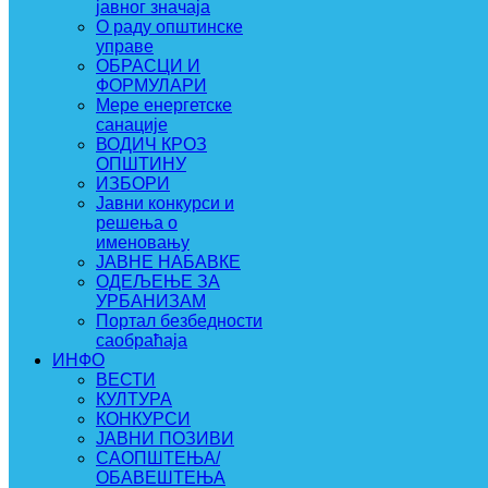
јавног значаја
О раду општинске
управе
ОБРАСЦИ И
ФОРМУЛАРИ
Мере енергетске
санације
ВОДИЧ КРОЗ
ОПШТИНУ
ИЗБОРИ
Јавни конкурси и
решења о
именовању
ЈАВНЕ НАБАВКЕ
ОДЕЉЕЊЕ ЗА
УРБАНИЗАМ
Портал безбедности
саобраћаја
ИНФО
ВЕСТИ
КУЛТУРА
КОНКУРСИ
ЈАВНИ ПОЗИВИ
САОПШТЕЊА/
ОБАВЕШТЕЊА