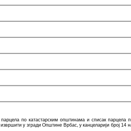
ких парцела по катастарским општинама и списак парцел
извршити у згради Општине Врбас, у канцеларији број 14 на 