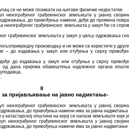
купац се не може позивати на његове физичке недостатке.
уп неизграђеног грађевинског земљишта у јавној своји
одржавања, до привођења намени, дође до промена површи
а неизграђеног грађевинског земљишта у закуп ће се спров
еног грађевинског земљишта у закуп у циљу одржавања сно
 пољопривредну производњу и не може се користити у друге
е – до издавања у закуп или отуђења у сврху привођењ
 дође до издавања у закуп или отуђења у сврху привође
а од дана пријема обавештења надлежног органа општи
куподавца.
.
II
 за пријављивање на јавно надметање-
п неизграђеног грађевинског земљишта у јавној својин
жавања, до привођења намени има за јавна надметања број 
атастарској општини на којој се налази земљиште које је
неизграђеног грађевинског земљишта у јавној својин
државања, до привођења намени има за јавно надметање б