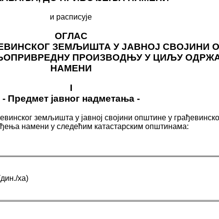
и расписује
ОГЛАС
ЂЕВИНСКОГ ЗЕМЉИШТА У ЈАВНОЈ СВОЈИНИ 
ОЉОПРИВРЕДНУ ПРОИЗВОДЊУ У ЦИЉУ ОДРЖ
НАМЕНИ
I
- Предмет јавног надметања -
ађевинског земљишта у јавној својини општине у грађевинск
ђења намени у следећим катастарским општинама:
дин./ха)