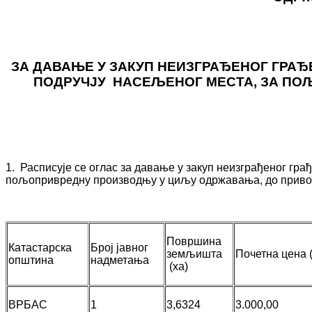
ЗА ДАВАЊЕ У ЗАКУП НЕИЗГРАЂЕНОГ ГРА
ПОДРУЧЈУ НАСЕЉЕНОГ МЕСТА, ЗА П
1. Расписује се оглас за давање у закуп неизграђеног гр
пољопривредну производњу у циљу одржавања, до приво
Површина
Катастарска
Број јавног
земљишта
Почетна цена (
општина
надметања
(ха)
ВРБАС
1
3,6324
3.000,00