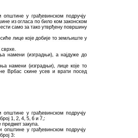
ни општине у грађевинском подручју
не из огласа по било ком законском
ести само за тако утврђену површину
сиће лице које добије то земљиште у
 сврхе.
а намени (изградњи), а најдуже до
ња намени (изградњи), лице које то
не Врбас скине усев и врати посед
и општине у грађевинском подручју
1, 2, 4, 5, 6 и 7,:
 предмет закупа.
и општине у грађевинском подручју
рој 3: