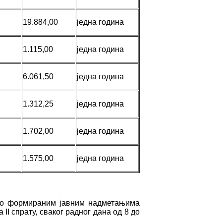
19.884,00
једна година
1.115,00
једна година
6.061,50
једна година
1.312,25
једна година
1.702,00
једна година
1.575,00
једна година
а по формираним јавним надметањима
II спрату, сваког радног дана од 8 до