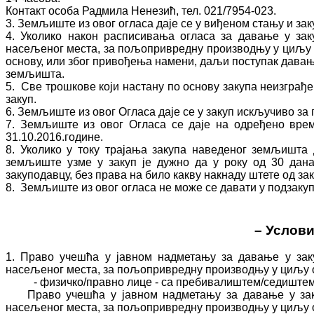
Контакт особа Радмила Ненезић, тел. 021/7954-023.
3. Земљиште из овог огласа даје се у виђеном стању и за
4. Уколико након расписивања огласа за давање у зак
насељеног места, за пољопривредну производњу у циљу 
основу, или због привођења намени, даљи поступак давањ
земљишта.
5. Све трошкове који настану по основу закупа неизграђ
закуп.
6. Земљиште из овог Огласа даје се у закуп искључиво за
7. Земљиште из овог Огласа се даје на одређено врем
31.10.2016.године.
8. Уколико у току трајања закупа наведеног земљишта
земљиште узме у закуп је дужно да у року од 30 дан
закуподавцу, без права на било какву накнаду штете од за
8. Земљиште из овог огласа не може се давати у подзакуп
– Услови
1. Право учешћа у јавном надметању за давање у заку
насељеног места, за пољопривредну производњу у циљу одр
- физичко/правно лице - са пребивалиштем/седиштем у к
Право учешћа у јавном надметању за давање у закуп 
насељеног места, за пољопривредну производњу у циљу о