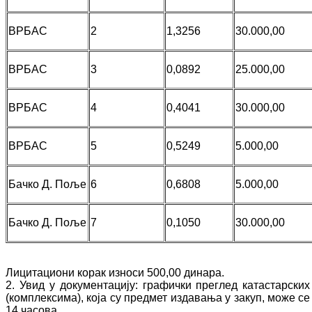
ВРБАС
2
1,3256
30.000,00
ВРБАС
3
0,0892
25.000,00
ВРБАС
4
0,4041
30.000,00
ВРБАС
5
0,5249
5.000,00
Бачко Д. Поље
6
0,6808
5.000,00
Бачко Д. Поље
7
0,1050
30.000,00
Лицитациони корак износи 500,00 динара.
2. Увид у документацију: графички преглед катастарс
(комплексима), која су предмет издавања у закуп, може се 
14 часова.