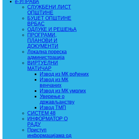
e-УПРАВА
СЛУЖБЕНИ ЛИСТ
ОПШТИНЕ
БУЏЕТ ОПШТИНЕ
ВРБАС
ОДЛУКЕ И РЕШЕЊА
ПРОГРАМИ,
ПЛАНОВИ И
ДОКУМЕНТИ
Локална пореска
администрација
ВИРТУЕЛНИ
МАТИЧАР
Извод из МК рођених
Извод из МК
венчаних
Извод из МК умрлих
Уверење о
држављанству
Извод ТМП
СИСТЕМ 48
ИНФОРМАТОР О
РАДУ
Приступ
информацијама од