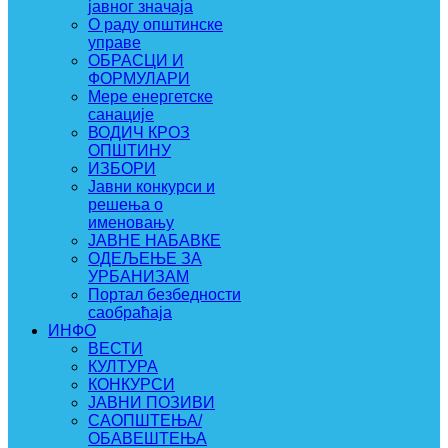
јавног значаја
О раду општинске
управе
ОБРАСЦИ И
ФОРМУЛАРИ
Мере енергетске
санације
ВОДИЧ КРОЗ
ОПШТИНУ
ИЗБОРИ
Јавни конкурси и
решења о
именовању
ЈАВНЕ НАБАВКЕ
ОДЕЉЕЊЕ ЗА
УРБАНИЗАМ
Портал безбедности
саобраћаја
ИНФО
ВЕСТИ
КУЛТУРА
КОНКУРСИ
ЈАВНИ ПОЗИВИ
САОПШТЕЊА/
ОБАВЕШТЕЊА