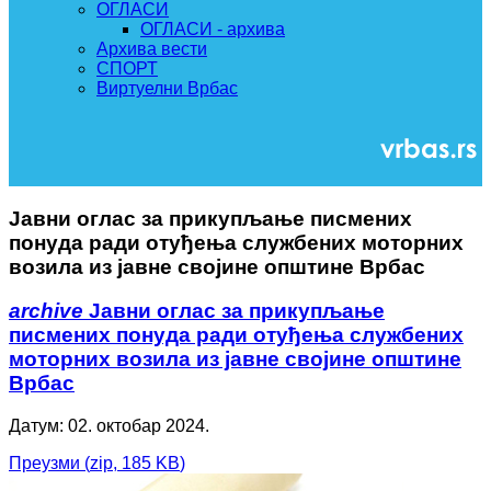
ОГЛАСИ
ОГЛАСИ - архива
Архива вести
СПОРТ
Виртуелни Врбас
Јавни оглас за прикупљање писмених
понуда ради отуђења службених моторних
возила из јавне својине општине Врбас
archive
Јавни оглас за прикупљање
писмених понуда ради отуђења службених
моторних возила из јавне својине општине
Врбас
Датум: 02. октобар 2024.
Преузми
(
zip,
185 KB
)