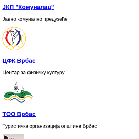
ЈКП "Комуналац"
Јавно комунално предузеће
ЦФК Врбас
Центар за физичку културу
ТОО Врбас
Туристичка организација општине Врбас