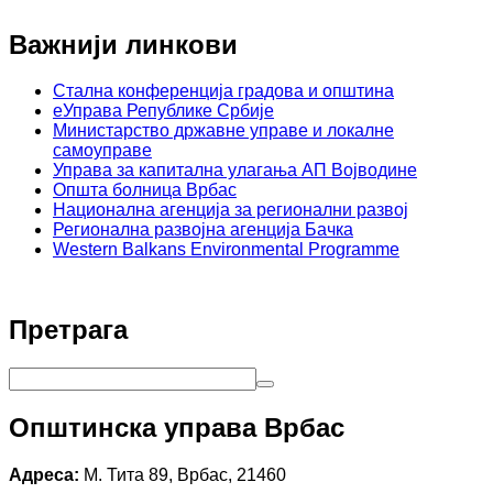
Важнији линкови
Стална конференција градова и општина
еУправа Републике Србије
Министарство државне управе и локалне
самоуправе
Управа за капитална улагања АП Војводине
Општа болница Врбас
Национална агенција за регионални развој
Регионална развојна агенција Бачка
Western Balkans Environmental Programme
Претрага
Општинска управа Врбас
Адреса:
М. Тита 89, Врбас, 21460