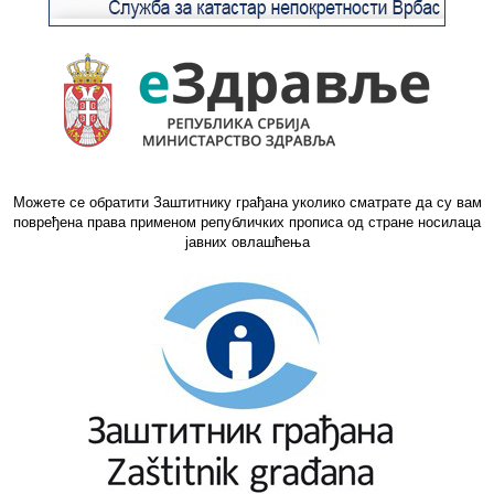
Можете се обратити Заштитнику грађана уколико сматрате да су вам
повређена права применом републичких прописа од стране носилаца
јавних овлашћења