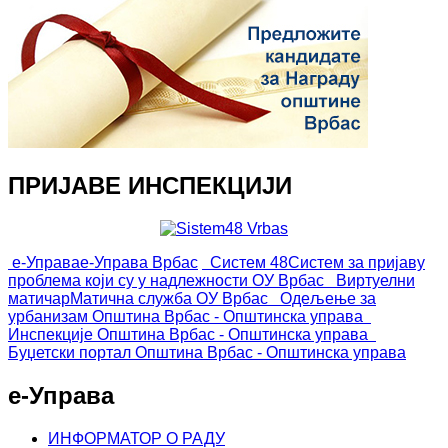
ПРИЈАВЕ ИНСПЕКЦИЈИ
е-Управа
е-Управа Врбас
Систем 48
Систем за пријаву
проблема који су у надлежности ОУ Врбас
Виртуелни
матичар
Матична служба ОУ Врбас
Одељење за
урбанизам
Општина Врбас - Општинска управа
Инспекције
Општина Врбас - Општинска управа
Буџетски портал
Општина Врбас - Општинска управа
е-Управа
ИНФОРМАТОР О РАДУ