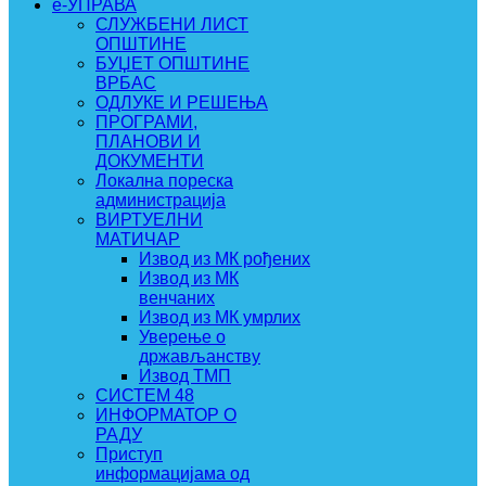
e-УПРАВА
СЛУЖБЕНИ ЛИСТ
ОПШТИНЕ
БУЏЕТ ОПШТИНЕ
ВРБАС
ОДЛУКЕ И РЕШЕЊА
ПРОГРАМИ,
ПЛАНОВИ И
ДОКУМЕНТИ
Локална пореска
администрација
ВИРТУЕЛНИ
МАТИЧАР
Извод из МК рођених
Извод из МК
венчаних
Извод из МК умрлих
Уверење о
држављанству
Извод ТМП
СИСТЕМ 48
ИНФОРМАТОР О
РАДУ
Приступ
информацијама од