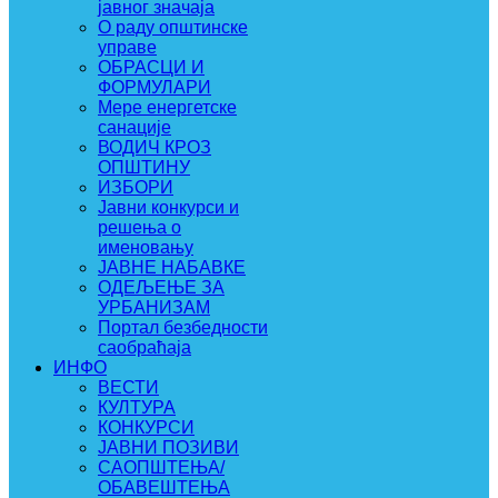
јавног значаја
О раду општинске
управе
ОБРАСЦИ И
ФОРМУЛАРИ
Мере енергетске
санације
ВОДИЧ КРОЗ
ОПШТИНУ
ИЗБОРИ
Јавни конкурси и
решења о
именовању
ЈАВНЕ НАБАВКЕ
ОДЕЉЕЊЕ ЗА
УРБАНИЗАМ
Портал безбедности
саобраћаја
ИНФО
ВЕСТИ
КУЛТУРА
КОНКУРСИ
ЈАВНИ ПОЗИВИ
САОПШТЕЊА/
ОБАВЕШТЕЊА