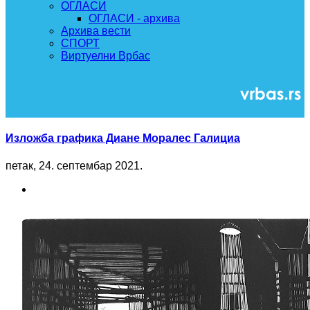
ОГЛАСИ
ОГЛАСИ - архива
Архива вести
СПОРТ
Виртуелни Врбас
Изложба графика Диане Моралес Галициа
петак, 24. септембар 2021.