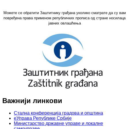
Можете се обратити Заштитнику грађана уколико сматрате да су вам
повређена права применом републичких прописа од стране носилаца
јавних овлашћења
Важнији линкови
Стална конференција градова и општина
еУправа Републике Србије
Министарство државне управе и локалне
самоуправе