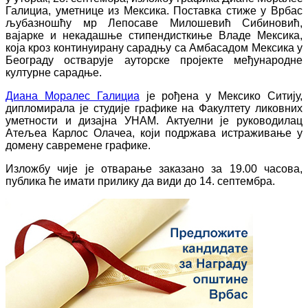
Галициа, уметнице из Мексика. Поставка стиже у Врбас
љубазношћу мр Лепосаве Милошевић Сибиновић,
вајарке и некадашње стипендисткиње Владе Мексика,
која кроз континуирану сарадњу са Амбасадом Мексика у
Београду остварује ауторске пројекте међународне
културне сарадње.
Диана Моралес Галициа
је рођена у Мексико Ситију,
дипломирала је студије графике на Факултету ликовних
уметности и дизајна УНАМ. Актуелни је руководилац
Атељеа Карлос Олачеа, који подржава истраживање у
домену савремене графике.
Изложбу чије је отварање заказано за 19.00 часова,
публика ће имати прилику да види до 14. септембра.