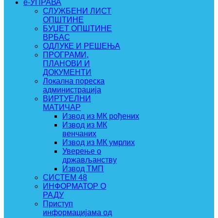
e-УПРАВА
СЛУЖБЕНИ ЛИСТ
ОПШТИНЕ
БУЏЕТ ОПШТИНЕ
ВРБАС
ОДЛУКЕ И РЕШЕЊА
ПРОГРАМИ,
ПЛАНОВИ И
ДОКУМЕНТИ
Локална пореска
администрација
ВИРТУЕЛНИ
МАТИЧАР
Извод из МК рођених
Извод из МК
венчаних
Извод из МК умрлих
Уверење о
држављанству
Извод ТМП
СИСТЕМ 48
ИНФОРМАТОР О
РАДУ
Приступ
информацијама од