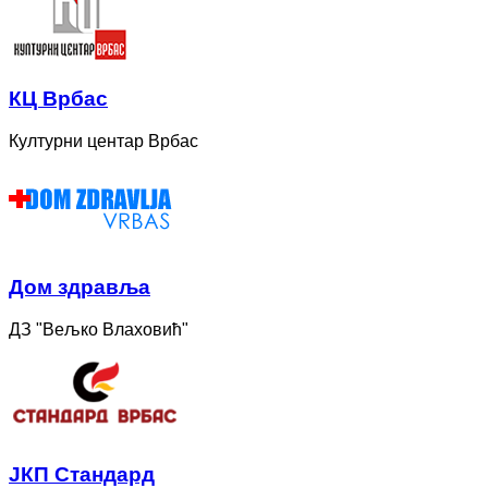
КЦ Врбас
Културни центар Врбас
Дом здравља
ДЗ "Вељко Влаховић"
ЈКП Стандард