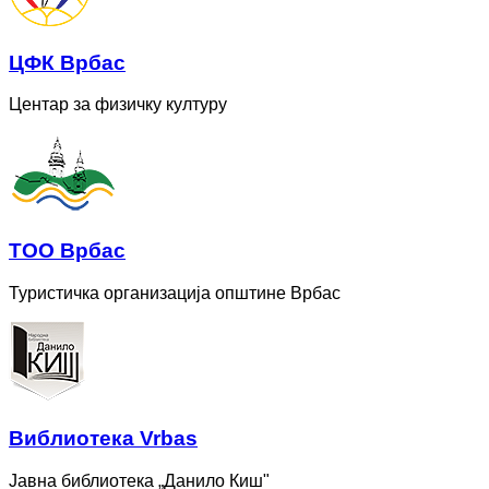
ЦФК Врбас
Центар за физичку културу
ТОО Врбас
Туристичка организација општине Врбас
Bиблиотека Vrbas
Јавна библиотека „Данило Киш"