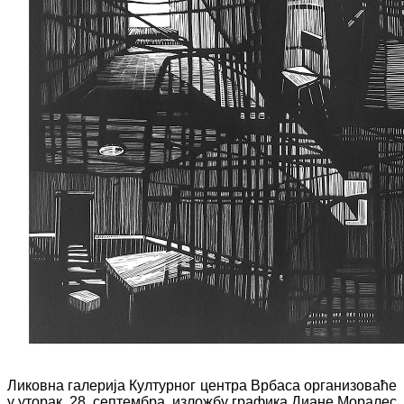
Ликовна галерија Културног центра Врбаса организоваће
у уторак, 28. септембра, изложбу графика Диане Моралес