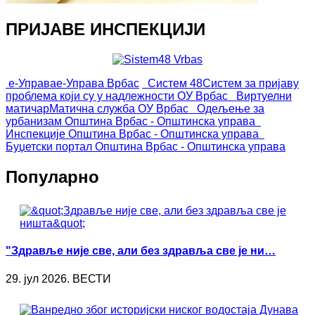
ПРИЈАВЕ ИНСПЕКЦИЈИ
е-Управа
е-Управа Врбас
Систем 48
Систем за пријаву
проблема који су у надлежности ОУ Врбас
Виртуелни
матичар
Матична служба ОУ Врбас
Одељење за
урбанизам
Општина Врбас - Општинска управа
Инспекције
Општина Врбас - Општинска управа
Буџетски портал
Општина Врбас - Општинска управа
Популарно
"Здравље није све, али без здравља све је ни…
29. јул 2026. ВЕСТИ