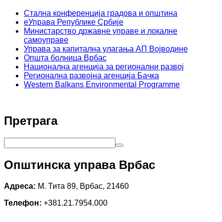
Стална конференција градова и општина
еУправа Републике Србије
Министарство државне управе и локалне
самоуправе
Управа за капитална улагања АП Војводине
Општа болница Врбас
Национална агенција за регионални развој
Регионална развојна агенција Бачка
Western Balkans Environmental Programme
Претрага
Општинска управа Врбас
Адреса:
М. Тита 89, Врбас, 21460
Телефон:
+381.21.7954.000