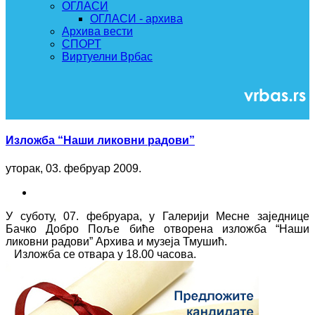
ОГЛАСИ
ОГЛАСИ - архива
Архива вести
СПОРТ
Виртуелни Врбас
Изложба “Наши ликовни радови”
уторак, 03. фебруар 2009.
У суботу, 07. фебруара, у Галерији Месне заједнице
Бачко Добро Поље биће отворена изложба “Наши
ликовни радови” Архива и музеја Тмушић.
Изложба се отвара у 18.00 часова.