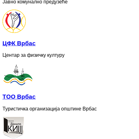
Јавно комунално предузеће
ЦФК Врбас
Центар за физичку културу
ТОО Врбас
Туристичка организација општине Врбас