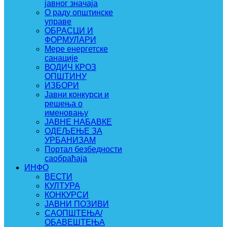
јавног значаја
О раду општинске
управе
ОБРАСЦИ И
ФОРМУЛАРИ
Мере енергетске
санације
ВОДИЧ КРОЗ
ОПШТИНУ
ИЗБОРИ
Јавни конкурси и
решења о
именовању
ЈАВНЕ НАБАВКЕ
ОДЕЉЕЊЕ ЗА
УРБАНИЗАМ
Портал безбедности
саобраћаја
ИНФО
ВЕСТИ
КУЛТУРА
КОНКУРСИ
ЈАВНИ ПОЗИВИ
САОПШТЕЊА/
ОБАВЕШТЕЊА