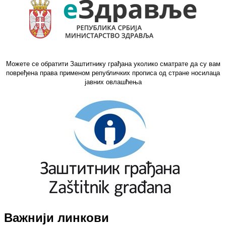
Можете се обратити Заштитнику грађана уколико сматрате да су вам
повређена права применом републичких прописа од стране носилаца
јавних овлашћења
Важнији линкови