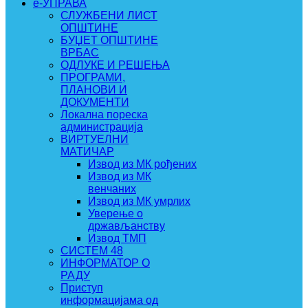
e-УПРАВА
СЛУЖБЕНИ ЛИСТ
ОПШТИНЕ
БУЏЕТ ОПШТИНЕ
ВРБАС
ОДЛУКЕ И РЕШЕЊА
ПРОГРАМИ,
ПЛАНОВИ И
ДОКУМЕНТИ
Локална пореска
администрација
ВИРТУЕЛНИ
МАТИЧАР
Извод из МК рођених
Извод из МК
венчаних
Извод из МК умрлих
Уверење о
држављанству
Извод ТМП
СИСТЕМ 48
ИНФОРМАТОР О
РАДУ
Приступ
информацијама од