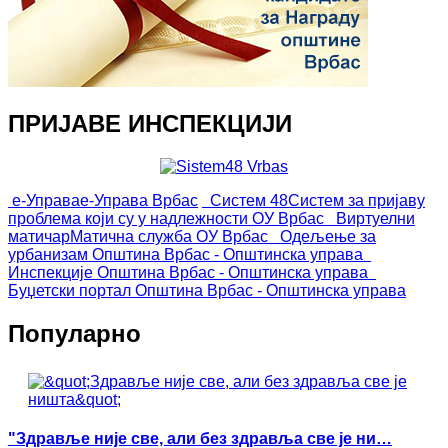
ПРИЈАВЕ ИНСПЕКЦИЈИ
е-Управа
е-Управа Врбас
Систем 48
Систем за пријаву
проблема који су у надлежности ОУ Врбас
Виртуелни
матичар
Матична служба ОУ Врбас
Одељење за
урбанизам
Општина Врбас - Општинска управа
Инспекције
Општина Врбас - Општинска управа
Буџетски портал
Општина Врбас - Општинска управа
Популарно
"Здравље није све, али без здравља све је ни…