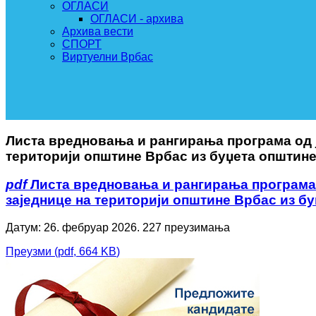
ОГЛАСИ
ОГЛАСИ - архива
Архива вести
СПОРТ
Виртуелни Врбас
Листа вредновања и рангирања програма од ј
територији општине Врбас из буџета општине
pdf
Листа вредновања и рангирања програма о
заједнице на територији општине Врбас из бу
Датум: 26. фебруар 2026.
227 преузимања
Преузми
(
pdf,
664 KB
)