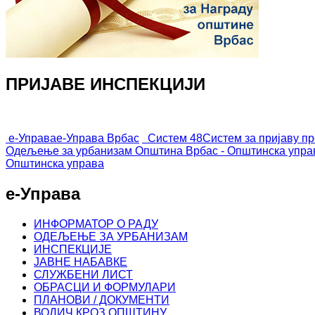
ПРИЈАВЕ ИНСПЕКЦИЈИ
е-Управа
е-Управа Врбас
Систем 48
Систем за пријаву п
Одељење за урбанизам
Општина Врбас - Општинска упра
Општинска управа
е-Управа
ИНФОРМАТОР О РАДУ
ОДЕЉЕЊЕ ЗА УРБАНИЗАМ
ИНСПЕКЦИЈЕ
ЈАВНЕ НАБАВКЕ
СЛУЖБЕНИ ЛИСТ
ОБРАСЦИ И ФОРМУЛАРИ
ПЛАНОВИ / ДОКУМЕНТИ
ВОДИЧ КРОЗ ОПШТИНУ