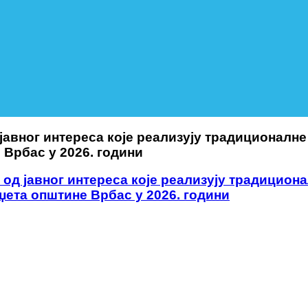
авног интереса које реализују традиционалне 
 Врбас у 2026. години
д јавног интереса које реализују традициона
џета општине Врбас у 2026. години