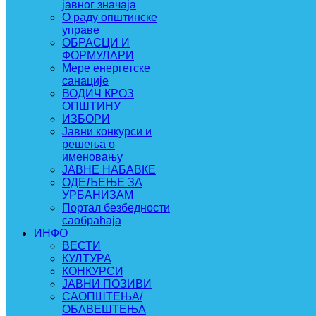
јавног значаја
О раду општинске
управе
ОБРАСЦИ И
ФОРМУЛАРИ
Мере енергетске
санације
ВОДИЧ КРОЗ
ОПШТИНУ
ИЗБОРИ
Јавни конкурси и
решења о
именовању
ЈАВНЕ НАБАВКЕ
ОДЕЉЕЊЕ ЗА
УРБАНИЗАМ
Портал безбедности
саобраћаја
ИНФО
ВЕСТИ
КУЛТУРА
КОНКУРСИ
ЈАВНИ ПОЗИВИ
САОПШТЕЊА/
ОБАВЕШТЕЊА