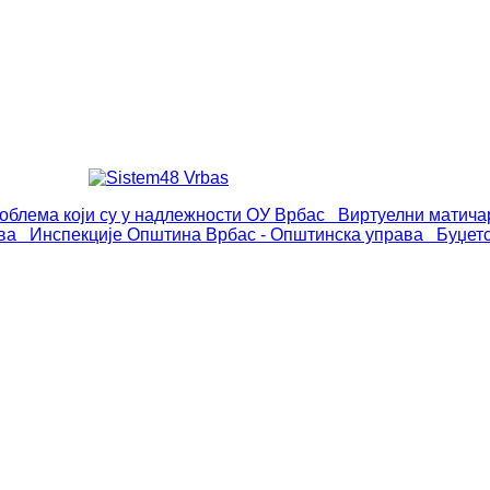
роблема који су у надлежности ОУ Врбас
Виртуелни матича
ва
Инспекције
Општина Врбас - Општинска управа
Буџет