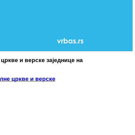
цркве и верске заједнице на
лне цркве и верске