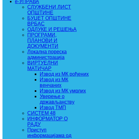
e-УПРАВА
СЛУЖБЕНИ ЛИСТ
ОПШТИНЕ
БУЏЕТ ОПШТИНЕ
ВРБАС
ОДЛУКЕ И РЕШЕЊА
ПРОГРАМИ,
ПЛАНОВИ И
ДОКУМЕНТИ
Локална пореска
администрација
ВИРТУЕЛНИ
МАТИЧАР
Извод из МК рођених
Извод из МК
венчаних
Извод из МК умрлих
Уверење о
држављанству
Извод ТМП
СИСТЕМ 48
ИНФОРМАТОР О
РАДУ
Приступ
информацијама од