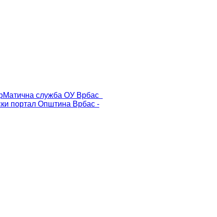
р
Матична служба ОУ Врбас
ски портал
Општина Врбас -