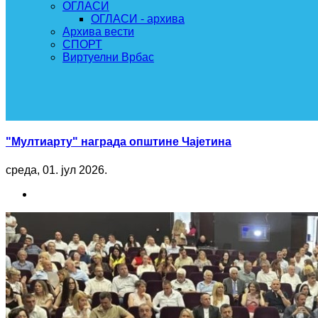
ОГЛАСИ
ОГЛАСИ - архива
Архива вести
СПОРТ
Виртуелни Врбас
"Мултиарту" награда општине Чајетина
среда, 01. јул 2026.