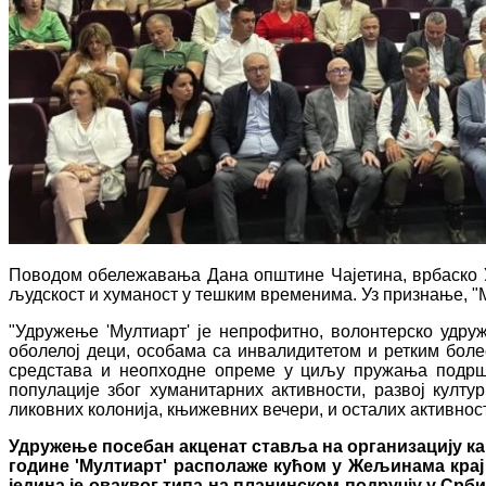
Поводом обележавања Дана општине Чајетина, врбаско Уд
људскост и хуманост у тешким временима. Уз признање, "М
"Удружење 'Мултиарт' је непрофитно, волонтерско удр
оболелој деци, особама са инвалидитетом и ретким бол
средстава и неопходне опреме у циљу пружања подршк
популације због хуманитарних активности, развој култу
ликовних колонија, књижевних вечери, и осталих активности
Удружење посебан акценат ставља на организацију ка
године 'Мултиарт' располаже кућом у Жељинама крај 
једина је оваквог типа на планинском подручју у Срби