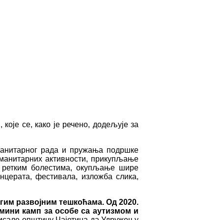
оје се, како је речено, додељује за
манитарног рада и пружања подршке
уманитарних активности, прикупљање
, ретким болестима, окупљање шире
нцерата, фестивала, изложба слика,
гим развојним тешкоћама. Од 2020.
 мини камп за особе са аутизмом и
висале општину Чајетина да Удружењу