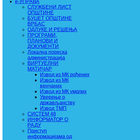
e-УПРАВА
СЛУЖБЕНИ ЛИСТ
ОПШТИНЕ
БУЏЕТ ОПШТИНЕ
ВРБАС
ОДЛУКЕ И РЕШЕЊА
ПРОГРАМИ,
ПЛАНОВИ И
ДОКУМЕНТИ
Локална пореска
администрација
ВИРТУЕЛНИ
МАТИЧАР
Извод из МК рођених
Извод из МК
венчаних
Извод из МК умрлих
Уверење о
држављанству
Извод ТМП
СИСТЕМ 48
ИНФОРМАТОР О
РАДУ
Приступ
информацијама од