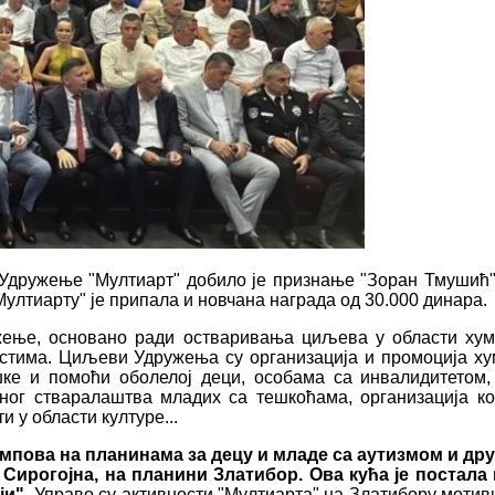
ружење "Мултиарт" добило је признање "Зоран Тмушић", к
ултиарту" је припала и новчана награда од 30.000 динара.
ужење, основано ради остваривања циљева у области ху
естима. Циљеви Удружења су организација и промоција х
е и помоћи оболелој деци, особама са инвалидитетом
рног стваралаштва младих са тешкоћама, организација ко
 у области културе...
мпова на планинама за децу и младе са аутизмом и дру
Сирогојна, на планини Златибор. Ова кућа је постала
ји".
Управо су активности "Мултиарта" на Златибору моти