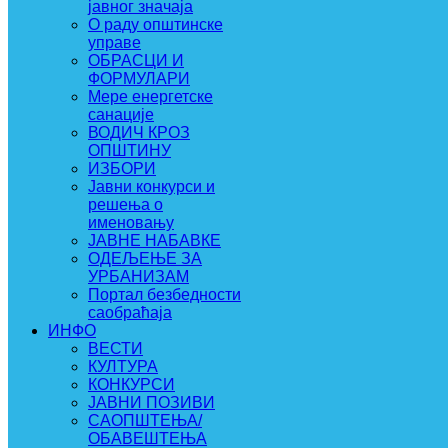
јавног значаја
О раду општинске
управе
ОБРАСЦИ И
ФОРМУЛАРИ
Мере енергетске
санације
ВОДИЧ КРОЗ
ОПШТИНУ
ИЗБОРИ
Јавни конкурси и
решења о
именовању
ЈАВНЕ НАБАВКЕ
ОДЕЉЕЊЕ ЗА
УРБАНИЗАМ
Портал безбедности
саобраћаја
ИНФО
ВЕСТИ
КУЛТУРА
КОНКУРСИ
ЈАВНИ ПОЗИВИ
САОПШТЕЊА/
ОБАВЕШТЕЊА