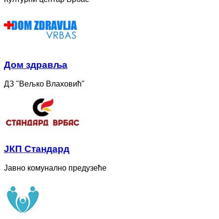
Дом здравља
ДЗ "Вељко Влаховић"
ЈКП Стандард
Јавно комунално предузеће