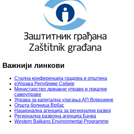
Важнији линкови
Стална конференција градова и општина
еУправа Републике Србије
Министарство државне управе и локалне
самоуправе
Управа за капитална улагања АП Војводине
Општа болница Врбас
Национална агенција за регионални развој
Регионална развојна агенција Бачка
Western Balkans Environmental Programme