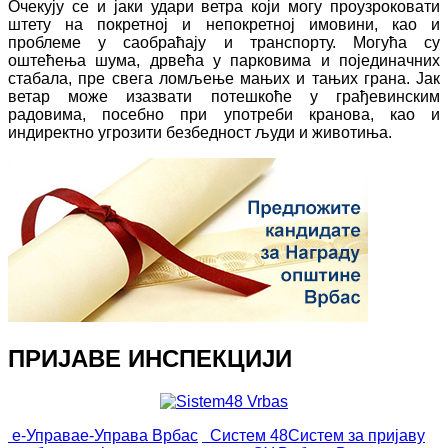
Очекују се и јаки удари ветра који могу проузроковати
штету на покретној и непокретној имовини, као и
проблеме у саобраћају и транспорту. Могућа су
оштећења шума, дрвећа у парковима и појединачних
стабала, пре свега ломљење мањих и тањих грана. Јак
ветар може изазвати потешкоће у грађевинским
радовима, посебно при употреби кранова, као и
индиректно угрозити безбедност људи и животиња.
ПРИЈАВЕ ИНСПЕКЦИЈИ
е-Управа
е-Управа Врбас
Систем 48
Систем за пријаву