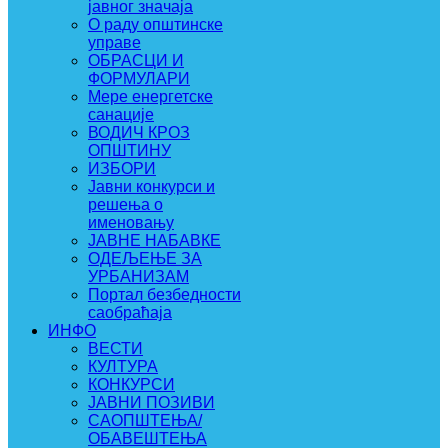
јавног значаја
О раду општинске
управе
ОБРАСЦИ И
ФОРМУЛАРИ
Мере енергетске
санације
ВОДИЧ КРОЗ
ОПШТИНУ
ИЗБОРИ
Јавни конкурси и
решења о
именовању
ЈАВНЕ НАБАВКЕ
ОДЕЉЕЊЕ ЗА
УРБАНИЗАМ
Портал безбедности
саобраћаја
ИНФО
ВЕСТИ
КУЛТУРА
КОНКУРСИ
ЈАВНИ ПОЗИВИ
САОПШТЕЊА/
ОБАВЕШТЕЊА