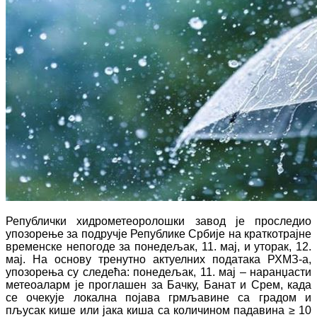
Републички хидрометеоролошки завод је проследио
упозорење
за подручје Републике Србије на
краткотрајне
временске непогоде за понедељак, 11. мај, и уторак, 12.
мај.
На основу тренутно актуелних података РХМЗ-а,
упозорења су следећа:
понедељак, 11. мај – наранџасти
метеоаларм
је проглашен за Бачку, Банат и Срем, када
се очекује
локална појава грмљавине са градом и
пљусак кише или јака киша са количином падавина ≥ 10