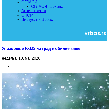
ОГЛАСИ
ОГЛАСИ - архива
Архива вести
СПОРТ
Виртуелни Врбас
Упозорење РХМЗ на град и обилне кише
недеља, 10. мај 2026.