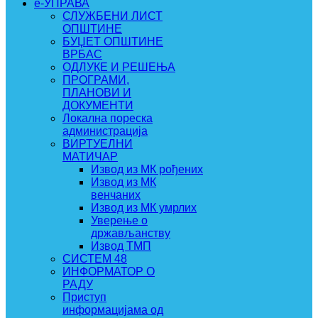
e-УПРАВА
СЛУЖБЕНИ ЛИСТ
ОПШТИНЕ
БУЏЕТ ОПШТИНЕ
ВРБАС
ОДЛУКЕ И РЕШЕЊА
ПРОГРАМИ,
ПЛАНОВИ И
ДОКУМЕНТИ
Локална пореска
администрација
ВИРТУЕЛНИ
МАТИЧАР
Извод из МК рођених
Извод из МК
венчаних
Извод из МК умрлих
Уверење о
држављанству
Извод ТМП
СИСТЕМ 48
ИНФОРМАТОР О
РАДУ
Приступ
информацијама од