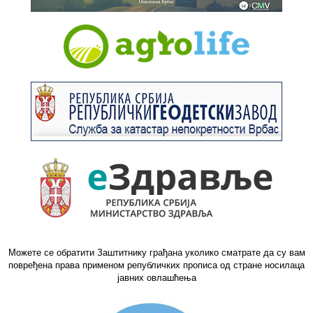
Можете се обратити Заштитнику грађана уколико сматрате да су вам
повређена права применом републичких прописа од стране носилаца
јавних овлашћења