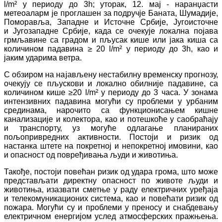
l/m² у периоду до 3h;
уторак, 12. мај -
наранџасти
метеоаларм
је проглашен за подручје Баната, Шумадије,
Поморавља, Западне и Источне Србије, Југоисточне
и Југозападне Србије, када се очекује
локална појава
грмљавине са градом и пљусак кише или јака киша са
количином падавина ≥ 20 l/m² у периоду до 3h, као и
јаким ударима ветра.
С обзиром на најављену нестабилну временску прогнозу,
очекују се пљускови и локално обилније падавине, са
количином кише ≥20 l/m² у периоду до 3 часа. У зонама
интензивних падавина могући су проблеми у урбаним
срединама, нарочито са функционисањем кишне
канализације и колектора, као и потешкоће у саобраћају
и транспорту, уз могуће одлагање планираних
пољопривредних активности. Постоји и ризик од
настанка штете на покретној и непокретној имовини, као
и опасност од повређивања људи и животиња.
Такође, постоји повећан ризик од удара грома, што може
представљати директну опасност по животе људи и
животиња, изазвати сметње у раду електричних уређаја
и телекомуникационих система, као и повећати ризик од
пожара. Могући су и проблеми у преносу и снабдевању
електричном енергијом услед атмосферских пражњења.