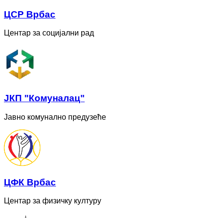
ЦСР Врбас
Центар за социјални рад
ЈКП "Комуналац"
Јавно комунално предузеће
ЦФК Врбас
Центар за физичку културу