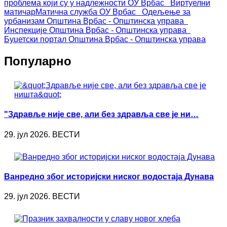
проблема који су у надлежности ОУ Врбас
Виртуелни
матичар
Матична служба ОУ Врбас
Одељење за
урбанизам
Општина Врбас - Општинска управа
Инспекције
Општина Врбас - Општинска управа
Буџетски портал
Општина Врбас - Општинска управа
Популарно
"Здравље није све, али без здравља све је ни…
29. јул 2026. ВЕСТИ
Ванредно због историјски ниског водостаја Дунава
29. јул 2026. ВЕСТИ