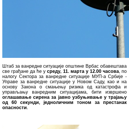
Штаб за ванредне ситуације oпштине Врбас обавештава
све грађане да ће у
среду, 11. марта у 12.00 часова
, по
налогу Сектора за ванредне ситуације МУП-а Србије -
Управе за ванредне ситуације у Новом Саду, као и на
основу Закона о смањењу ризика од катастрофа и
управљању ванредним ситуацијама, бити извршено
оглашавање сирена за јавно узбуњивање у трајању
од 60 секунди, једноличним тоном за престанак
опасности
.