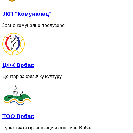
ЈКП "Комуналац"
Јавно комунално предузеће
ЦФК Врбас
Центар за физичку културу
ТОО Врбас
Туристичка организација општине Врбас