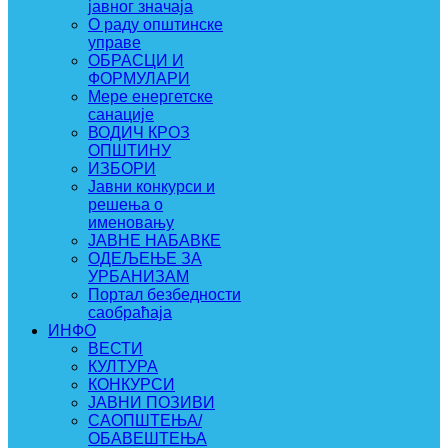
јавног значаја
О раду општинске
управе
ОБРАСЦИ И
ФОРМУЛАРИ
Мере енергетске
санације
ВОДИЧ КРОЗ
ОПШТИНУ
ИЗБОРИ
Јавни конкурси и
решења о
именовању
ЈАВНЕ НАБАВКЕ
ОДЕЉЕЊЕ ЗА
УРБАНИЗАМ
Портал безбедности
саобраћаја
ИНФО
ВЕСТИ
КУЛТУРА
КОНКУРСИ
ЈАВНИ ПОЗИВИ
САОПШТЕЊА/
ОБАВЕШТЕЊА