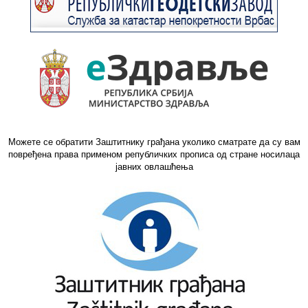
Можете се обратити Заштитнику грађана уколико сматрате да су вам
повређена права применом републичких прописа од стране носилаца
јавних овлашћења