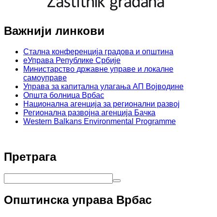
Важнији линкови
Стална конференција градова и општина
еУправа Републике Србије
Министарство државне управе и локалне
самоуправе
Управа за капитална улагања АП Војводине
Општа болница Врбас
Национална агенција за регионални развој
Регионална развојна агенција Бачка
Western Balkans Environmental Programme
Претрага
Општинска управа Врбас