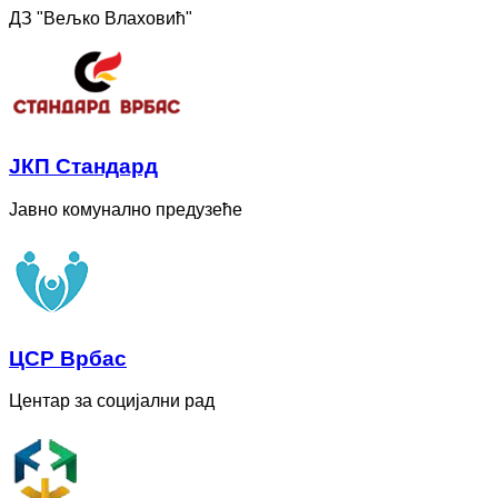
ДЗ "Вељко Влаховић"
ЈКП Стандард
Јавно комунално предузеће
ЦСР Врбас
Центар за социјални рад