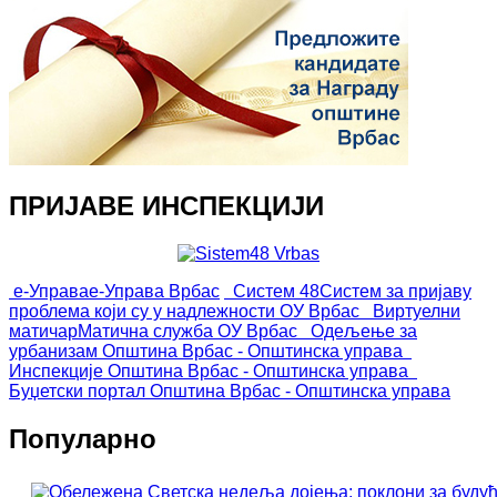
ПРИЈАВЕ ИНСПЕКЦИЈИ
е-Управа
е-Управа Врбас
Систем 48
Систем за пријаву
проблема који су у надлежности ОУ Врбас
Виртуелни
матичар
Матична служба ОУ Врбас
Одељење за
урбанизам
Општина Врбас - Општинска управа
Инспекције
Општина Врбас - Општинска управа
Буџетски портал
Општина Врбас - Општинска управа
Популарно