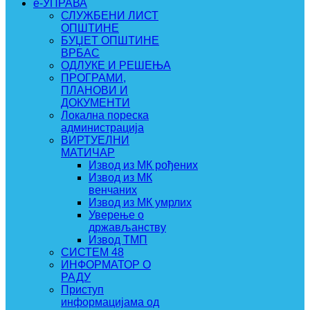
e-УПРАВА
СЛУЖБЕНИ ЛИСТ
ОПШТИНЕ
БУЏЕТ ОПШТИНЕ
ВРБАС
ОДЛУКЕ И РЕШЕЊА
ПРОГРАМИ,
ПЛАНОВИ И
ДОКУМЕНТИ
Локална пореска
администрација
ВИРТУЕЛНИ
МАТИЧАР
Извод из МК рођених
Извод из МК
венчаних
Извод из МК умрлих
Уверење о
држављанству
Извод ТМП
СИСТЕМ 48
ИНФОРМАТОР О
РАДУ
Приступ
информацијама од