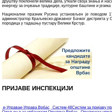
друштву поклонили велика дела, уткали своја знања и нас
енергију за очување традиције, културне баштине и језик
Национални празник Русина установљен је поводом 17.
администратор Краљевско-државног Бачког дистрикта у С
породица у тадашњу пустару Велики Крстур.
ПРИЈАВЕ ИНСПЕКЦИЈИ
е-Управа
е-Управа Врбас
Систем 48
Систем за пријаву п
Одељење за урбанизам
Општина Врбас - Општинска упра