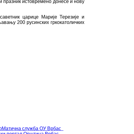
ни празник истовремено донесе и нову
саветник царице Марије Терезије и
љавању 200 русинских гркокатоличких
р
Матична служба ОУ Врбас
ски портал
Општина Врбас -