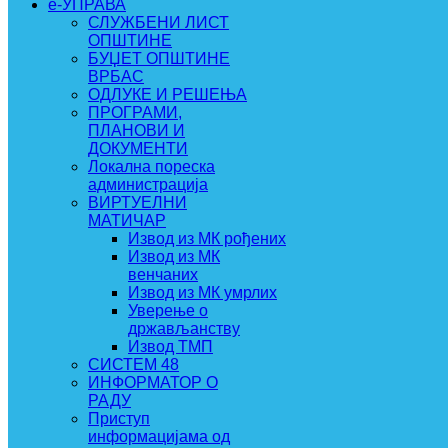
e-УПРАВА
СЛУЖБЕНИ ЛИСТ
ОПШТИНЕ
БУЏЕТ ОПШТИНЕ
ВРБАС
ОДЛУКЕ И РЕШЕЊА
ПРОГРАМИ,
ПЛАНОВИ И
ДОКУМЕНТИ
Локална пореска
администрација
ВИРТУЕЛНИ
МАТИЧАР
Извод из МК рођених
Извод из МК
венчаних
Извод из МК умрлих
Уверење о
држављанству
Извод ТМП
СИСТЕМ 48
ИНФОРМАТОР О
РАДУ
Приступ
информацијама од