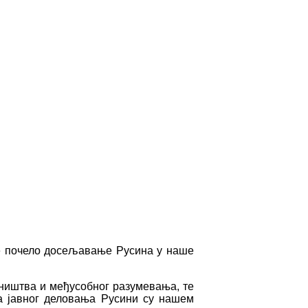
ине почело досељавање Русина у наше
дништва и међусобног разумевања, те
ма јавног деловања Русини су нашем