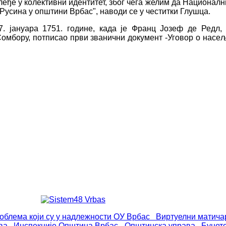
леђе у колективни идентитет, због чега желим да Национал
а Русина у општини Врбас", наводи се у честитки Глушца.
 јануара 1751. године, када је Франц Јозеф де Редл, 
омбору, потписао први званични документ -Уговор о насе
роблема који су у надлежности ОУ Врбас
Виртуелни матича
ва
Инспекције
Општина Врбас - Општинска управа
Буџет