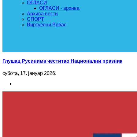
ОГЛАСИ
ОГЛАСИ - архива
Архива вести
СПОРТ
Виртуелни Врбас
Глушац Русинима честитао Национални празник
субота, 17. јануар 2026.