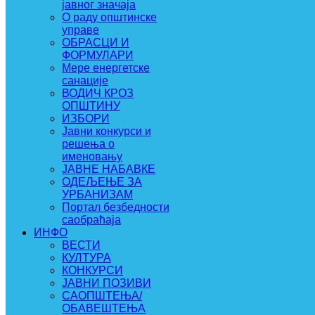
јавног значаја
О раду општинске
управе
ОБРАСЦИ И
ФОРМУЛАРИ
Мере енергетске
санације
ВОДИЧ КРОЗ
ОПШТИНУ
ИЗБОРИ
Јавни конкурси и
решења о
именовању
ЈАВНЕ НАБАВКЕ
ОДЕЉЕЊЕ ЗА
УРБАНИЗАМ
Портал безбедности
саобраћаја
ИНФО
ВЕСТИ
КУЛТУРА
КОНКУРСИ
ЈАВНИ ПОЗИВИ
САОПШТЕЊА/
ОБАВЕШТЕЊА