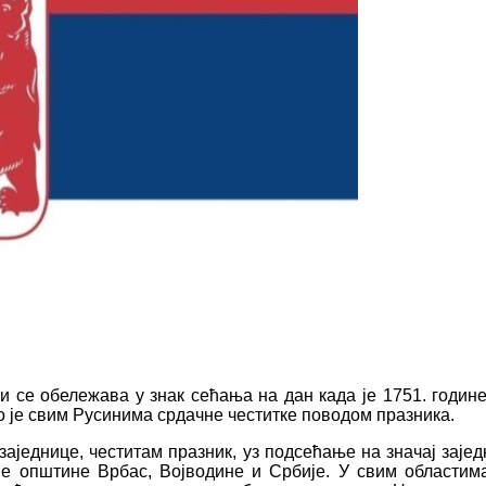
ји се обележава у знак сећања на дан када је 1751. год
о је свим Русинима срдачне честитке поводом празника.
аједнице, честитам празник, уз подсећање на значај заје
не општине Врбас, Војводине и Србије. У свим области