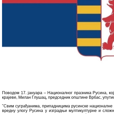
Поводом 17. јануара – Националног празника Русина, ко
крајеве, Милан Глушац, председник општине Врбас, упути
"Свим суграђанима, припадницима русинске националне з
вредну улогу Русина у изградњи мултикултурне и слож