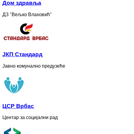
Дом здравља
ДЗ "Вељко Влаховић"
ЈКП Стандард
Јавно комунално предузеће
ЦСР Врбас
Центар за социјални рад