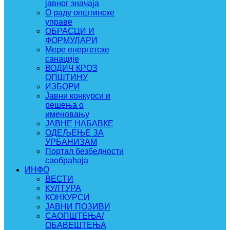
јавног значаја
О раду општинске
управе
ОБРАСЦИ И
ФОРМУЛАРИ
Мере енергетске
санације
ВОДИЧ КРОЗ
ОПШТИНУ
ИЗБОРИ
Јавни конкурси и
решења о
именовању
ЈАВНЕ НАБАВКЕ
ОДЕЉЕЊЕ ЗА
УРБАНИЗАМ
Портал безбедности
саобраћаја
ИНФО
ВЕСТИ
КУЛТУРА
КОНКУРСИ
ЈАВНИ ПОЗИВИ
САОПШТЕЊА/
ОБАВЕШТЕЊА