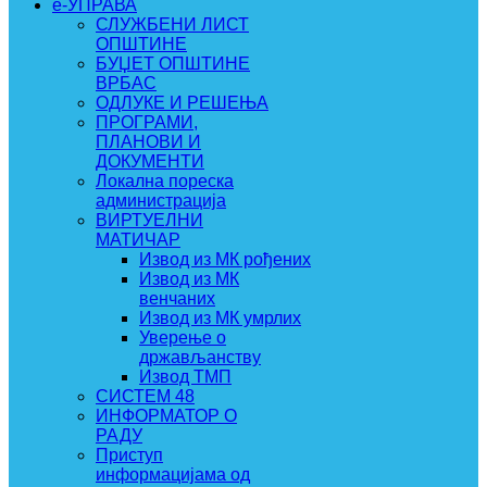
e-УПРАВА
СЛУЖБЕНИ ЛИСТ
ОПШТИНЕ
БУЏЕТ ОПШТИНЕ
ВРБАС
ОДЛУКЕ И РЕШЕЊА
ПРОГРАМИ,
ПЛАНОВИ И
ДОКУМЕНТИ
Локална пореска
администрација
ВИРТУЕЛНИ
МАТИЧАР
Извод из МК рођених
Извод из МК
венчаних
Извод из МК умрлих
Уверење о
држављанству
Извод ТМП
СИСТЕМ 48
ИНФОРМАТОР О
РАДУ
Приступ
информацијама од