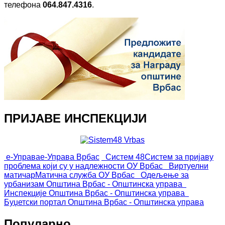
телефона
064.847.4316
.
ПРИЈАВЕ ИНСПЕКЦИЈИ
е-Управа
е-Управа Врбас
Систем 48
Систем за пријаву
проблема који су у надлежности ОУ Врбас
Виртуелни
матичар
Матична служба ОУ Врбас
Одељење за
урбанизам
Општина Врбас - Општинска управа
Инспекције
Општина Врбас - Општинска управа
Буџетски портал
Општина Врбас - Општинска управа
Популарно