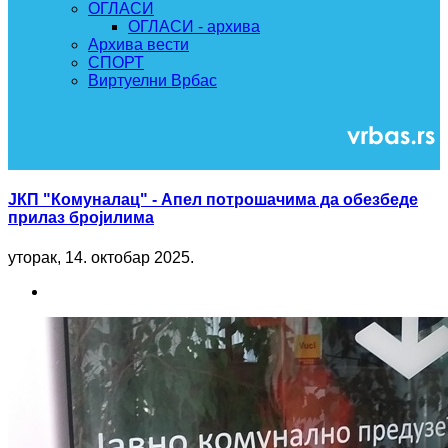
ОГЛАСИ
ОГЛАСИ - архива
Архива вести
СПОРТ
Виртуелни Врбас
ЈКП "Комуналац" - Апел потрошачима да обезбеде
прилаз бројилима
уторак, 14. октобар 2025.