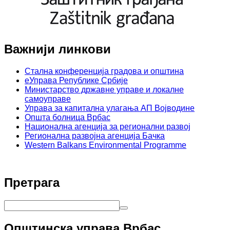
Важнији линкови
Стална конференција градова и општина
еУправа Републике Србије
Министарство државне управе и локалне
самоуправе
Управа за капитална улагања АП Војводине
Општа болница Врбас
Национална агенција за регионални развој
Регионална развојна агенција Бачка
Western Balkans Environmental Programme
Претрага
Општинска управа Врбас