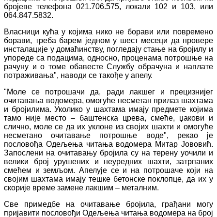
бројеве телефона 021.706.575, локали 102 и 103, или
064.847.5832.
Власници кућа у којима нико не борави или повремено
борави, треба барем једном у шест месеци да провере
инсталације у домаћинству, погледају стање на бројилу и
упореде са подацима, односно, проценама потрошње на
рачуну и о томе обавесте Службу обрачуна и наплате
потраживања", наводи се такође у апелу.
"Моле се потрошачи да, ради лакшег и прецизнијег
очитавања водомера, омогуће несметан прилаз шахтама
и бројилима. Уколико у шахтама имају предмете којима
тамо није место – баштенска црева, смеће, џакови и
слично, моле се да их уклоне из својих шахти и омогуће
несметано очитавање потрошње воде", рекао је
пословођа Одељења читања водомера Митар Јововић.
Запослени на очитавању бројила су на терену уочили и
велики број урушених и неуредних шахти, затрпаних
смећем и земљом. Апелује се и на потрошаче који на
својим шахтама имају тешке бетонске поклопце, да их у
скорије време замене лакшим – металним.
Све примедбе на очитавање бројила, грађани могу
пријавити пословођи Одељења читања водомера на број