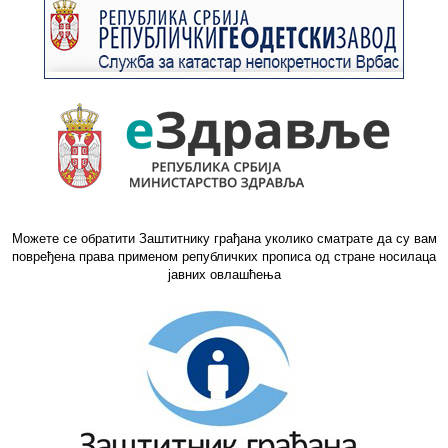
Можете се обратити Заштитнику грађана уколико сматрате да су вам
повређена права применом републичких прописа од стране носилаца
јавних овлашћења