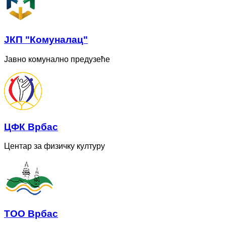
ЈКП "Комуналац"
Јавно комунално предузеће
ЦФК Врбас
Центар за физичку културу
ТОО Врбас