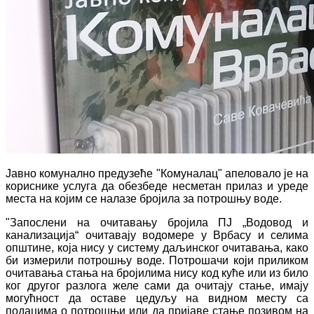
Јавно комунално предузеће "Комуналац" апеловало је на
кориснике услуга да обезбеде несметан прилаз и уреде
места на којим се налазе бројила за потрошњу воде.
"Запослени на очитавању бројила ПЈ „Водовод и
канализација“ очитавају водомере у Врбасу и селима
општине, која нису у систему даљинског очитавања, како
би измерили потрошњу воде. Потрошачи који приликом
очитавања стања на бројилима нису код куће или из било
ког другог разлога желе сами да очитају стање, имају
могућност да оставе цедуљу на видном месту са
подацима о потрошњи или да пријаве стање позивом на