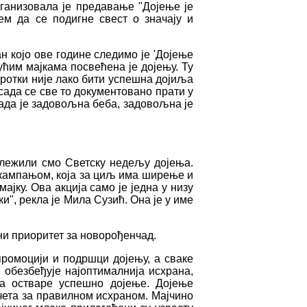
ганизовала је предавање "Дојење је
ем да се подигне свест о значају и
 којо ове године следимо је 'Дојење
ћим мајкама посвећена је дојењу. Ту
оротки није лако бити успешна дојиља
сада се све то документовано прати у
када је задовољна беба, задовољна је
ележили смо Светску недељу дојења.
 кампањом, која за циљ има ширење и
јку. Ова акција само је једна у низу
, рекла је Мила Сузић. Она је у име
ни приоритет за новорођенчад.
промоцији и подршци дојењу, а сваке
 обезбеђује најоптималнија исхрана,
да остваре успешно дојење. Дојење
чета за правилном исхраном. Мајчино