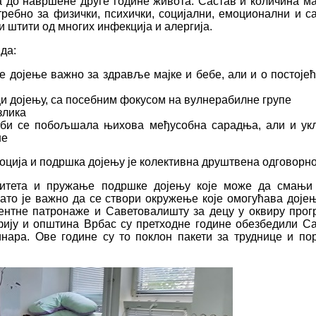
та до навршене друге године живота. Састав и количина ма
ебно за физички, психички, социјални, емоционални и сазн
) и штити од многих инфекција и алергија.
да:
 дојење важно за здравље мајке и бебе, али и о постојећ
и дојењу, са посебним фокусом на вулнерабилне групе
злика
о би се побољшала њихова међусобна сарадња, али и укљ
не
оција и подршка дојењу је колективна друштвена одговорно
итета и пружање подршке дојењу које може да смањи 
то је важно да се створи окружење које омогућава дојењ
ентне патронаже и Саветовалишту за децу у оквиру про
афију и општина Врбас су претходне године обезбедили 
нара. Ове године су то поклон пакети за труднице и по