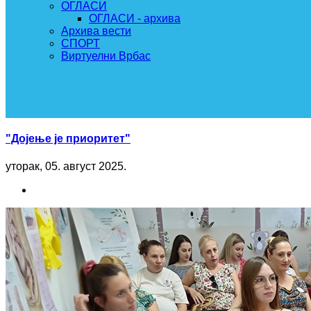
ОГЛАСИ
ОГЛАСИ - архива
Архива вести
СПОРТ
Виртуелни Врбас
"Дојење је приоритет"
уторак, 05. август 2025.