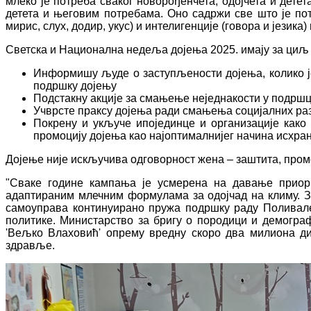
млеко је потреба сваког новорођенчета, одојчета и дете
детета и његовим потребама. Оно садржи све што је потр
мирис, слух, додир, укус) и интелигенције (говора и језика
Светска и Национална недеља дојења 2025. имају за циљ 
Информишу људе о заступљености дојења, колико је
подршку дојењу
Подстакну акције за смањење неједнакости у подршц
Учврсте праксу дојења ради смањења социјалних ра
Покрену и укључе ипојединце и организације как
промоцију дојења као најоптималнијег начина исхра
Дојење није искључива одговорност жена – заштита, пром
"Сваке године кампања је усмерена на давање приор
адаптираним млечним формулама за одојчад на климу. За
самоуправа континуирано пружа подршку раду Поливал
политике. Министарство за бригу о породици и демогр
'Вељко Влаховић' опрему вредну скоро два милиона ди
здравље.