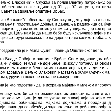
ељко Влаховић" - Служба за поливалентну патронажу, ор
 обележава сваке године од 01. до 07. августа, са циљ
а Савет за здравље општине Врбас.
о Влаховић" обележавају Светску недељу дојења и слоган
еговању и подстицању дојења и данашња радионица са буду
иоритет, да им помогнемо у свим ситуацијама, јер код прв
родице. Циљ нам је да наше бебе буду искључиво дојене и 
ајке се труде максимално да дојење траје колико треба, а 
стра.
поздравила је и Мила Сузић, чланица Општинског већа.
тета Владе Србије и општине Врбас. Овом радионицом об
јки у нашој земљи не доје бебе, изискују потребу за овом
м и емотивним бенефитима самог дојења, и за дете и за ма
м здравља 'Вељко Влаховић' наставља обуку будућих мајки"
кама, уручила поклоне локалне самоуправе.
 је као подсетник да је исхрана мајчиним млеком апсолут
ампању како би се интензивирале активности на заштити, 
за дојење. Циљ је да се укаже на значај дојења којим се
удницама, бабињарама, мајкама дојиљама и породици 
чнији начин да се обезбеди задовољење потреба новорођен