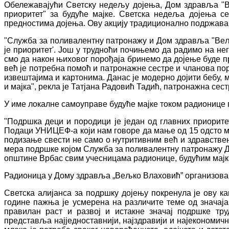
Обележавајући Светску недељу дојења, Дом здравља "В
приоритет" за будуће мајке. Светска недеља дојења се
предностима дојења. Ову акцију традиционално подржав
"Служба за поливалентну патронажу и Дом здравља "Вељк
је приоритет'. Још у трудноћи почињемо да радимо на н
смо да након њиховог порођаја бринемо да дојење буде пр
већ је потребна помоћ и патронажне сестре и чланова по
извештајима и картонима. Данас је модерно дојити бебу, м
и мајка", рекла је Татјана Радовић Тадић, патронажна се
У име локалне самоуправе будуће мајке током радионице 
"Подршка деци и породици је један од главних приори
Подаци УНИЦЕФ-а који нам говоре да мање од 15 одсто ма
подизање свести не само о нутритивним већ и здравствени
мера подршке којом Служба за поливалентну патронажу До
општине Врбас свим учесницама радионице, будућим мај
Радионица у Дому здравља „Вељко Влаховић” организована
Светска алијанса за подршку дојењу покренула је ову к
године пажња је усмерена на различите теме од значаја 
правилан раст и развој и истакне значај подршке тр
представља најједноставнији, најздравији и најекономи