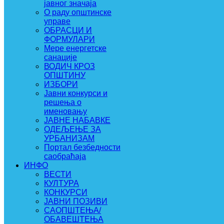
јавног значаја
О раду општинске
управе
ОБРАСЦИ И
ФОРМУЛАРИ
Мере енергетске
санације
ВОДИЧ КРОЗ
ОПШТИНУ
ИЗБОРИ
Јавни конкурси и
решења о
именовању
ЈАВНЕ НАБАВКЕ
ОДЕЉЕЊЕ ЗА
УРБАНИЗАМ
Портал безбедности
саобраћаја
ИНФО
ВЕСТИ
КУЛТУРА
КОНКУРСИ
ЈАВНИ ПОЗИВИ
САОПШТЕЊА/
ОБАВЕШТЕЊА