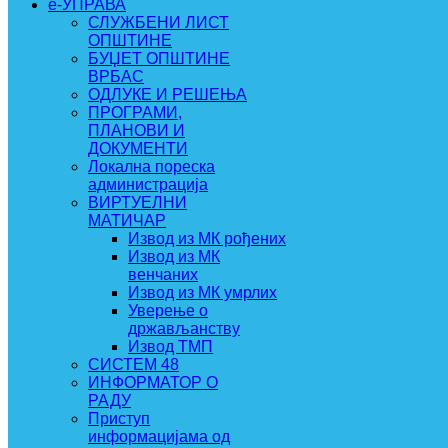
e-УПРАВА
СЛУЖБЕНИ ЛИСТ
ОПШТИНЕ
БУЏЕТ ОПШТИНЕ
ВРБАС
ОДЛУКЕ И РЕШЕЊА
ПРОГРАМИ,
ПЛАНОВИ И
ДОКУМЕНТИ
Локална пореска
администрација
ВИРТУЕЛНИ
МАТИЧАР
Извод из МК рођених
Извод из МК
венчаних
Извод из МК умрлих
Уверење о
држављанству
Извод ТМП
СИСТЕМ 48
ИНФОРМАТОР О
РАДУ
Приступ
информацијама од