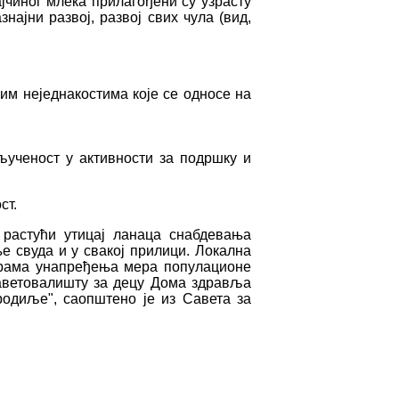
јчиног млека прилагођени су узрасту
ајни развој, развој свих чула (вид,
им неједнакостима које се односе на
ученост у активности за подршку и
ст.
растући утицај ланаца снабдевања
е свуда и у свакој прилици. Локална
грама унапређења мера популационе
Саветовалишту за децу Дома здравља
родиље", саопштено је из Савета за