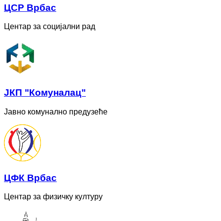
ЦСР Врбас
Центар за социјални рад
ЈКП "Комуналац"
Јавно комунално предузеће
ЦФК Врбас
Центар за физичку културу