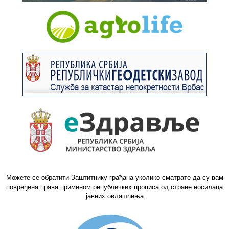
Можете се обратити Заштитнику грађана уколико сматрате да су вам
повређена права применом републичких прописа од стране носилаца
јавних овлашћења