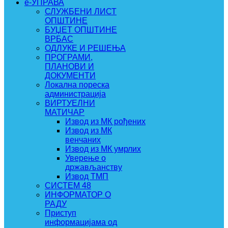
e-УПРАВА
СЛУЖБЕНИ ЛИСТ
ОПШТИНЕ
БУЏЕТ ОПШТИНЕ
ВРБАС
ОДЛУКЕ И РЕШЕЊА
ПРОГРАМИ,
ПЛАНОВИ И
ДОКУМЕНТИ
Локална пореска
администрација
ВИРТУЕЛНИ
МАТИЧАР
Извод из МК рођених
Извод из МК
венчаних
Извод из МК умрлих
Уверење о
држављанству
Извод ТМП
СИСТЕМ 48
ИНФОРМАТОР О
РАДУ
Приступ
информацијама од