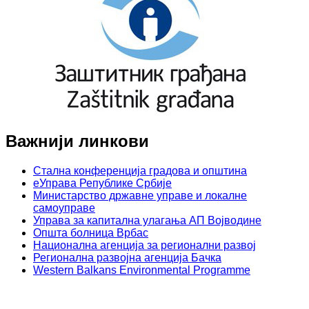
Важнији линкови
Стална конференција градова и општина
еУправа Републике Србије
Министарство државне управе и локалне
самоуправе
Управа за капитална улагања АП Војводине
Општа болница Врбас
Национална агенција за регионални развој
Регионална развојна агенција Бачка
Western Balkans Environmental Programme