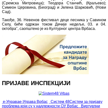
(Сремска Митровица); Теодора Станчић, (Краљево);
Симеон Церовина, (Београд) и Јелена Шарковић, (Нови
Сад).
Такође, 36. Невенов фестивал деце песника у Савином
Селу, биће одржан током Дечије недеље, 03. и 04.
октобра", саопштено је из Културног центра Врбаса.
ПРИЈАВЕ ИНСПЕКЦИЈИ
е-Управа
е-Управа Врбас
Систем 48
Систем за пријаву
проблема који су у надлежности ОУ Врбас
Виртуелни