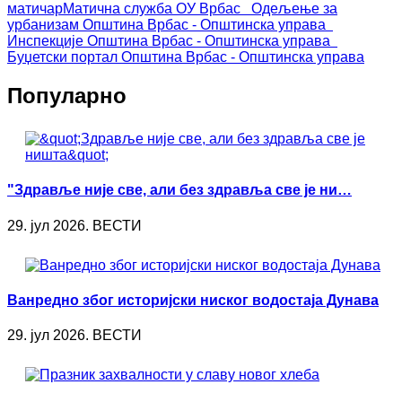
матичар
Матична служба ОУ Врбас
Одељење за
урбанизам
Општина Врбас - Општинска управа
Инспекције
Општина Врбас - Општинска управа
Буџетски портал
Општина Врбас - Општинска управа
Популарно
"Здравље није све, али без здравља све је ни…
29. јул 2026. ВЕСТИ
Ванредно због историјски ниског водостаја Дунава
29. јул 2026. ВЕСТИ