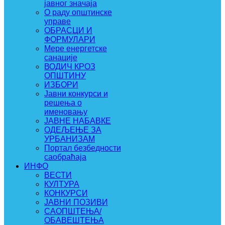
јавног значаја
О раду општинске
управе
ОБРАСЦИ И
ФОРМУЛАРИ
Мере енергетске
санације
ВОДИЧ КРОЗ
ОПШТИНУ
ИЗБОРИ
Јавни конкурси и
решења о
именовању
ЈАВНЕ НАБАВКЕ
ОДЕЉЕЊЕ ЗА
УРБАНИЗАМ
Портал безбедности
саобраћаја
ИНФО
ВЕСТИ
КУЛТУРА
КОНКУРСИ
ЈАВНИ ПОЗИВИ
САОПШТЕЊА/
ОБАВЕШТЕЊА