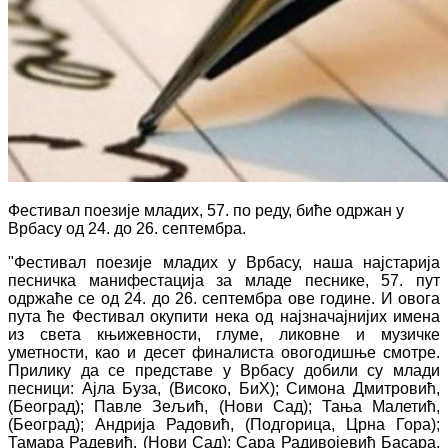
Фестивал поезије младих, 57. по реду, биће одржан у
Врбасу од 24. до 26. септембра.
"Фестивал поезије младих у Врбасу, наша најстарија
песничка манифестација за младе песнике, 57. пут
одржаће се од 24. до 26. септембра ове године. И овога
пута ће Фестивал окупити нека од најзначајнијих имена
из света књижевности, глуме, ликовне и музичке
уметности, као и десет финалиста овогодишње смотре.
Прилику да се представе у Врбасу добили су млади
песници: Ајла Буза, (Високо, БиХ); Симона Дмитровић,
(Београд); Павле Зељић, (Нови Сад); Тања Малетић,
(Београд); Андрија Радовић, (Подгорица, Црна Гора);
Тамара Радевић, (Нови Сад); Сара Радивојевић Басара,