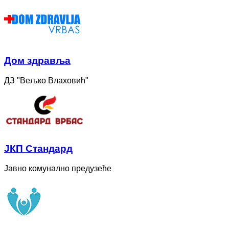
Дом здравља
ДЗ "Вељко Влаховић"
ЈКП Стандард
Јавно комунално предузеће