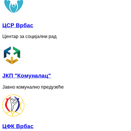
ЦСР Врбас
Центар за социјални рад
ЈКП "Комуналац"
Јавно комунално предузеће
ЦФК Врбас