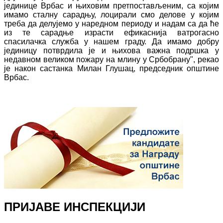
јединице Врбас и њиховим претпостављеним, са којим
имамо сталну сарадњу, лоцирали смо делове у којим
треба да делујемо у наредном периоду и надам са да ће
из те сарадње израсти ефикаснија ватрогасно
спасилачка служба у нашем граду. Да имамо добру
јединицу потврдила је и њихова важна подршка у
недавном великом пожару на млину у Србобрану", рекао
је након састанка Милан Глушац, председник општине
Врбас.
ПРИЈАВЕ ИНСПЕКЦИЈИ