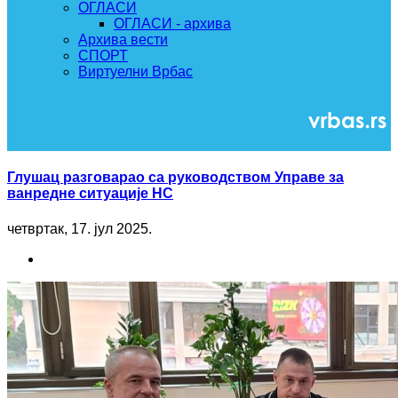
ОГЛАСИ
ОГЛАСИ - архива
Архива вести
СПОРТ
Виртуелни Врбас
Глушац разговарао са руководством Управе за
ванредне ситуације НС
четвртак, 17. јул 2025.