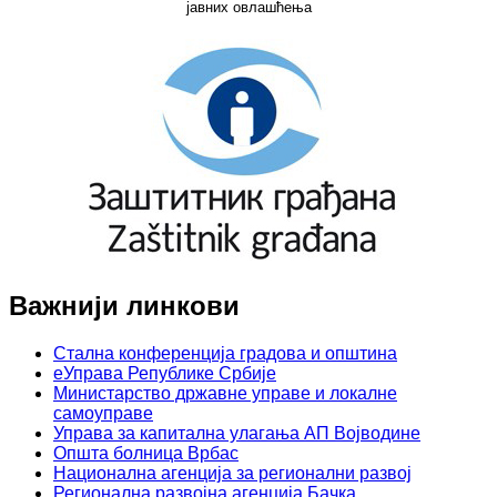
јавних овлашћења
Важнији линкови
Стална конференција градова и општина
еУправа Републике Србије
Министарство државне управе и локалне
самоуправе
Управа за капитална улагања АП Војводине
Општа болница Врбас
Национална агенција за регионални развој
Регионална развојна агенција Бачка