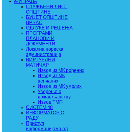
e-УПРАВА
СЛУЖБЕНИ ЛИСТ
ОПШТИНЕ
БУЏЕТ ОПШТИНЕ
ВРБАС
ОДЛУКЕ И РЕШЕЊА
ПРОГРАМИ,
ПЛАНОВИ И
ДОКУМЕНТИ
Локална пореска
администрација
ВИРТУЕЛНИ
МАТИЧАР
Извод из МК рођених
Извод из МК
венчаних
Извод из МК умрлих
Уверење о
држављанству
Извод ТМП
СИСТЕМ 48
ИНФОРМАТОР О
РАДУ
Приступ
информацијама од