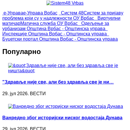
е-Управа
е-Управа Врбас
Систем 48
Систем за пријаву
проблема који су у надлежности ОУ Врбас
Виртуелни
матичар
Матична служба ОУ Врбас
Одељење за
урбанизам
Општина Врбас - Општинска управа
Инспекције
Општина Врбас - Општинска управа
Буџетски портал
Општина Врбас - Општинска управа
Популарно
"Здравље није све, али без здравља све је ни…
29. јул 2026. ВЕСТИ
Ванредно због историјски ниског водостаја Дунава
29. јул 2026. ВЕСТИ