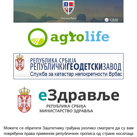
Можете се обратити Заштитнику грађана уколико сматрате да су вам
повређена права применом републичких прописа од стране носилаца