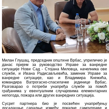
Милан Глушац, председник општине Врбас, уприличио је
данас пријем за руководство Управе за ванредне
ситуације Нови Сад - Стојанa Миловцa, начелникa ове
службе, и Ивана Радисављевића, заменик Управе за
ванредне ситуације, као и Владимира Кнежића,
командира Ватрогасно-спасилачке јединице Врбас.
Разговарао о потреби унапређа службе за помоћ
грађанима у евентуалним случајевима елементарних
непогода, пожара или других ванредних ситуација.
Сусрет партнера био је посвећен унапређењу
досадашње сарадње између локалне самоуправе и