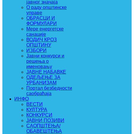
јавног значаја
О раду општинске
управе
ОБРАСЦИ И
ФОРМУЛАРИ
Мере енергетске
санације
ВОДИЧ КРОЗ
ОПШТИНУ
ИЗБОРИ
Јавни конкурси и
решења о
именовању
ЈАВНЕ НАБАВКЕ
ОДЕЉЕЊЕ ЗА
УРБАНИЗАМ
Портал безбедности
саобраћаја
ИНФО
ВЕСТИ
КУЛТУРА
КОНКУРСИ
ЈАВНИ ПОЗИВИ
САОПШТЕЊА/
ОБАВЕШТЕЊА