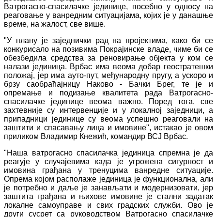
Ватрогасно-спасилачке јединице, посебно у односу на
реаговање у ванредним ситуацијама, којих је у данашње
време, на жалост, све више.
"У плану је заједнички рад на пројектима, како би се
конкурисало на позивима Покрајинске владе, чиме би се
обезбедила средства за реновирање објекта у ком се
налази јединица. Врбас има веома добар геостратешки
положај, јер има ауто-пут, међународну пругу, а ускоро и
брзу саобраћајницу Наково - Бачки Брег, те је и
опремање и подизање квалитета рада Ватрогасно-
спасилачке јединице веома важно. Поред тога, све
захтевније су интервенције и у локалној заједници, а
припадници јединице су веома успешно реаговали на
заштити и спасавању лица и имовине", истакао је овом
приликом Владимир Кнежић, командир ВСЈ Врбас.
"Наша ватрогасно спасилачка јединица спремна је да
реагује у случајевима када је угрожена сигурност и
имовина грађана у тренуцима ванредне ситуације.
Опрема којом располаже јединица је функционална, али
је потребно и даље је занављати и модернизовати, јер
заштита грађана и њихове имовине је стални задатак
локалне самоуправе и свих градских служби. Ово је
други сусрет са руководством Ватрогасно спасилачке