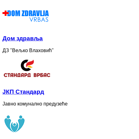
Дом здравља
ДЗ "Вељко Влаховић"
ЈКП Стандард
Јавно комунално предузеће