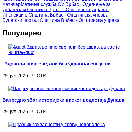
матичар
Матична служба ОУ Врбас
Одељење за
урбанизам
Општина Врбас - Општинска управа
Инспекције
Општина Врбас - Општинска управа
Буџетски портал
Општина Врбас - Општинска управа
Популарно
"Здравље није све, али без здравља све је ни…
29. јул 2026. ВЕСТИ
Ванредно због историјски ниског водостаја Дунава
29. јул 2026. ВЕСТИ