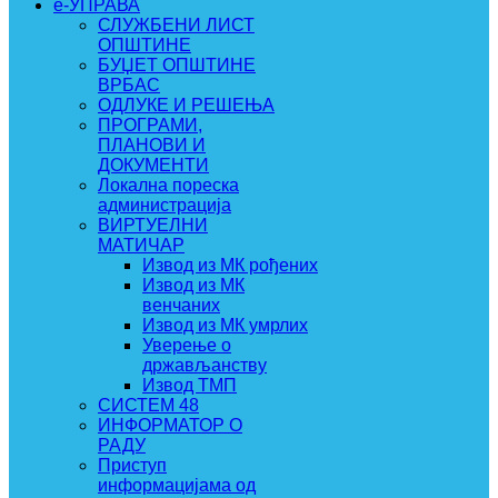
e-УПРАВА
СЛУЖБЕНИ ЛИСТ
ОПШТИНЕ
БУЏЕТ ОПШТИНЕ
ВРБАС
ОДЛУКЕ И РЕШЕЊА
ПРОГРАМИ,
ПЛАНОВИ И
ДОКУМЕНТИ
Локална пореска
администрација
ВИРТУЕЛНИ
МАТИЧАР
Извод из МК рођених
Извод из МК
венчаних
Извод из МК умрлих
Уверење о
држављанству
Извод ТМП
СИСТЕМ 48
ИНФОРМАТОР О
РАДУ
Приступ
информацијама од