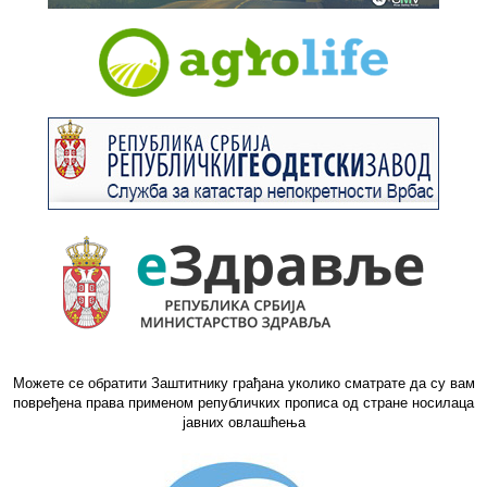
Можете се обратити Заштитнику грађана уколико сматрате да су вам
повређена права применом републичких прописа од стране носилаца
јавних овлашћења