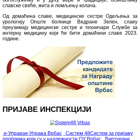
славске свеће, жита и ломљењу колача.
Од домаћина славе, медицинске сестре Одељења за
урологију Опште болнице Ведране Зелен, славу
преузимају медицинске сестре и техничари Службе за
интерну медицину који ће бити домаћини славе 2023.
године.
ПРИЈАВЕ ИНСПЕКЦИЈИ
е-Управа
е-Управа Врбас
Систем 48
Систем за пријаву
проблема који су у надлежности ОУ Врбас
Виртуелни