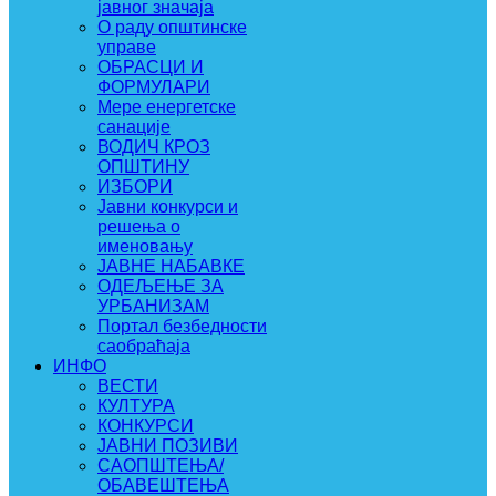
јавног значаја
О раду општинске
управе
ОБРАСЦИ И
ФОРМУЛАРИ
Мере енергетске
санације
ВОДИЧ КРОЗ
ОПШТИНУ
ИЗБОРИ
Јавни конкурси и
решења о
именовању
ЈАВНЕ НАБАВКЕ
ОДЕЉЕЊЕ ЗА
УРБАНИЗАМ
Портал безбедности
саобраћаја
ИНФО
ВЕСТИ
КУЛТУРА
КОНКУРСИ
ЈАВНИ ПОЗИВИ
САОПШТЕЊА/
ОБАВЕШТЕЊА