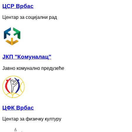
ЦСР Врбас
Центар за социјални рад
ЈКП "Комуналац"
Јавно комунално предузеће
ЦФК Врбас
Центар за физичку културу