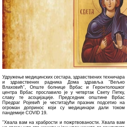
Удружење медицинских сестара, здравствених техничара
и здравствених радника Дома здравља "Вељко
Влаховић", Опште болнице Врбас и Геронтолошког
центра Врбас прославило је у четвртак Свету Петку,
славу те асоцијације. Председник општине Врбас
Предраг Ројевић је честитајући празник подсетио на
огроман допринос који су медицинари дали током
пандемије COVID 19.
"Хвала вам на храбрости и пожртвованости. Хвала вам