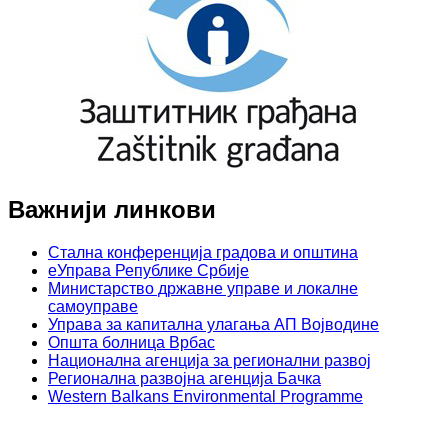
Важнији линкови
Стална конференција градова и општина
еУправа Републике Србије
Министарство државне управе и локалне
самоуправе
Управа за капитална улагања АП Војводине
Општа болница Врбас
Национална агенција за регионални развој
Регионална развојна агенција Бачка
Western Balkans Environmental Programme