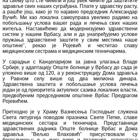
на свему што сте чинили и још увек чините да заштитите
здравље свих наших суграђана. Плате у здравству расту,
а рашће још, како је то најавио председник Александар
Вучић. Ми као локална самоуправа увелико радимо на
побољшању услова вашег рада и лечења свих наших
житеља. Наставићемо да модернизујемо здравствени
систем у нашем Врбасу, али и да унапређујемо услове
пружања здравствене заштите у свим местима наше
општине", рекао је Ројевић и честитао славу
медицинским сестрама и медицинским техничарима.
У сарадњи с Канцеларијом за јавна улагања Владе
Србије, у адаптацију Опште болнице у Врбасу до сада је
уложено више од 120, а у реконструкцију Дома здравља
у Равном селу више од два милиона динара.
Здравствена заштита и побољшање услова лечења
један је од приоритета актуелног сазива локалних власти,
предвођеним председником општине Врбас Предрагом
Ројевићем.
Претходно је у Храму Вазнесења Господњег служена
Света литургија поводом празника Свете Петке, славе
медицинских сестара и техничара. Представници
здравствених радника Опште болнице Врбас и Дома
здравља "Вељко Влаховић" присуствовали су
богослужењу и у духу вере и традиције, освештaњу