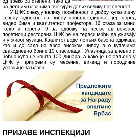
од преко 30 степени, тако да
на летњим базенима очекују и даље велику посећеност.
У ЦФК очекују велику посећеност и добру купалишну
сезону, односно на нивоу прошлогодишње, јер поред
видео бима и квалитетног пројектора, 16 стаза за мини
голф и терена, 9 за одбојку на песку, од вечерас
посетиоци ресторана ЦФК ће на тераси моћи да уживају
и у живој музици. Квалитет воде летњих базена одржава
као и до сада на врло високом нивоу, а о купачима
свакодневно брине 10 спасилаца . Улазница за дневно и
ноћно купање кошта 100 динара, а како је најављено у
ЦФК у припреми су месечне, викенд и породичне
улазнице за базен.
ПРИЈАВЕ ИНСПЕКЦИЈИ