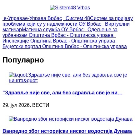
е-Управа
е-Управа Врбас
Систем 48
Систем за пријаву
проблема који су у надлежности ОУ Врбас
Виртуелни
матичар
Матична служба ОУ Врбас
Одељење за
урбанизам
Општина Врбас - Општинска управа
Инспекције
Општина Врбас - Општинска управа
Буџетски портал
Општина Врбас - Општинска управа
Популарно
"Здравље није све, али без здравља све је ни…
29. јул 2026. ВЕСТИ
Ванредно због историјски ниског водостаја Дунава