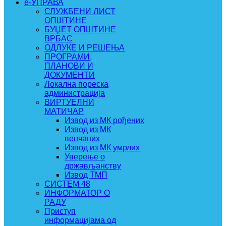
e-УПРАВА
СЛУЖБЕНИ ЛИСТ
ОПШТИНЕ
БУЏЕТ ОПШТИНЕ
ВРБАС
ОДЛУКЕ И РЕШЕЊА
ПРОГРАМИ,
ПЛАНОВИ И
ДОКУМЕНТИ
Локална пореска
администрација
ВИРТУЕЛНИ
МАТИЧАР
Извод из МК рођених
Извод из МК
венчаних
Извод из МК умрлих
Уверење о
држављанству
Извод ТМП
СИСТЕМ 48
ИНФОРМАТОР О
РАДУ
Приступ
информацијама од