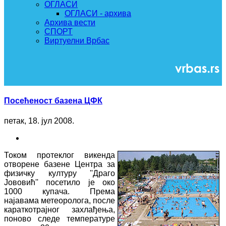
ОГЛАСИ
ОГЛАСИ - архива
Архива вести
СПОРТ
Виртуелни Врбас
Посећеност базена ЦФК
петак, 18. јул 2008.
Током протеклог викенда
отворене базене Центра за
физичку културу ''Драго
Јововић'' посетило је око
1000 купача. Према
најавама метеоролога, после
караткотрајног захлађења,
поново следе температуре