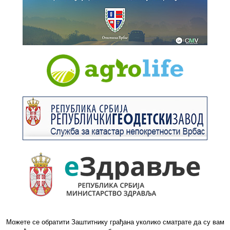
Можете се обратити Заштитнику грађана уколико сматрате да су вам