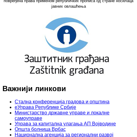
повређена права применом републичких прописа од стране носилаца
јавних овлашћења
Важнији линкови
Стална конференција градова и општина
еУправа Републике Србије
Министарство државне управе и локалне
самоуправе
Управа за капитална улагања АП Војводине
Општа болница Врбас
Национална агенција за регионални развој