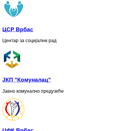
ЦСР Врбас
Центар за социјални рад
ЈКП "Комуналац"
Јавно комунално предузеће
ЦФК Врбас