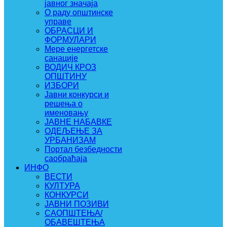
јавног значаја
О раду општинске
управе
ОБРАСЦИ И
ФОРМУЛАРИ
Мере енергетске
санације
ВОДИЧ КРОЗ
ОПШТИНУ
ИЗБОРИ
Јавни конкурси и
решења о
именовању
ЈАВНЕ НАБАВКЕ
ОДЕЉЕЊЕ ЗА
УРБАНИЗАМ
Портал безбедности
саобраћаја
ИНФО
ВЕСТИ
КУЛТУРА
КОНКУРСИ
ЈАВНИ ПОЗИВИ
САОПШТЕЊА/
ОБАВЕШТЕЊА