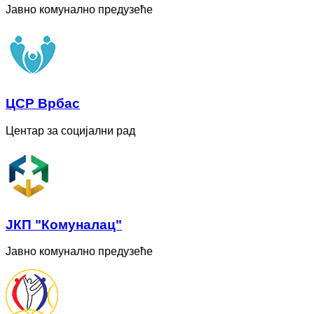
Јавно комунално предузеће
ЦСР Врбас
Центар за социјални рад
ЈКП "Комуналац"
Јавно комунално предузеће