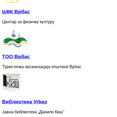
ЦФК Врбас
Центар за физичку културу
ТОО Врбас
Туристичка организација општине Врбас
Bиблиотека Vrbas
Јавна библиотека „Данило Киш"