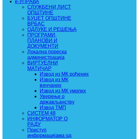
e-УПРАВА
СЛУЖБЕНИ ЛИСТ
ОПШТИНЕ
БУЏЕТ ОПШТИНЕ
ВРБАС
ОДЛУКЕ И РЕШЕЊА
ПРОГРАМИ,
ПЛАНОВИ И
ДОКУМЕНТИ
Локална пореска
администрација
ВИРТУЕЛНИ
МАТИЧАР
Извод из МК рођених
Извод из МК
венчаних
Извод из МК умрлих
Уверење о
држављанству
Извод ТМП
СИСТЕМ 48
ИНФОРМАТОР О
РАДУ
Приступ
информацијама од