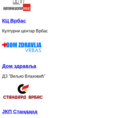
КЦ Врбас
Културни центар Врбас
Дом здравља
ДЗ "Вељко Влаховић"
ЈКП Стандард