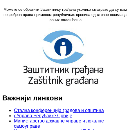
Можете се обратити Заштитнику грађана уколико сматрате да су вам
повређена права применом републичких прописа од стране носилаца
јавних овлашћења
Важнији линкови
Стална конференција градова и општина
еУправа Републике Србије
Министарство државне управе и локалне
самоуправе