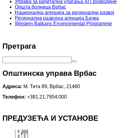
Управа за капитална улагања АП Војводине
Општа болница Врбас
Национална агенција за регионални развој
Регионална развојна агенција Бачка
Western Balkans Environmental Programme
Претрага
Општинска управа Врбас
Адреса:
М. Тита 89, Врбас, 21460
Телефон:
+381.21.7954.000
ПРЕДУЗЕЋА И УСТАНОВЕ