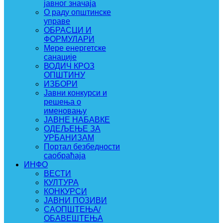
јавног значаја
О раду општинске
управе
ОБРАСЦИ И
ФОРМУЛАРИ
Мере енергетске
санације
ВОДИЧ КРОЗ
ОПШТИНУ
ИЗБОРИ
Јавни конкурси и
решења о
именовању
ЈАВНЕ НАБАВКЕ
ОДЕЉЕЊЕ ЗА
УРБАНИЗАМ
Портал безбедности
саобраћаја
ИНФО
ВЕСТИ
КУЛТУРА
КОНКУРСИ
ЈАВНИ ПОЗИВИ
САОПШТЕЊА/
ОБАВЕШТЕЊА