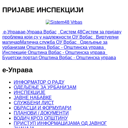
ПРИЈАВЕ ИНСПЕКЦИЈИ
е-Управа
е-Управа Врбас
Систем 48
Систем за пријаву
проблема који су у надлежности ОУ Врбас
Виртуелни
матичар
Матична служба ОУ Врбас
Одељење за
урбанизам
Општина Врбас - Општинска управа
Инспекције
Општина Врбас - Општинска управа
Буџетски портал
Општина Врбас - Општинска управа
е-Управа
ИНФОРМАТОР О РАДУ
ОДЕЉЕЊЕ ЗА УРБАНИЗАМ
ИНСПЕКЦИЈЕ
ЈАВНЕ НАБАВКЕ
СЛУЖБЕНИ ЛИСТ
ОБРАСЦИ И ФОРМУЛАРИ
ПЛАНОВИ / ДОКУМЕНТИ
ВОДИЧ КРОЗ ОПШТИНУ
ПРИСТУП ИНФОРМАЦИЈАМА ОД ЈАВНОГ