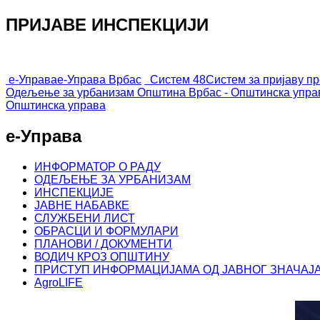
ПРИЈАВЕ ИНСПЕКЦИЈИ
е-Управа
е-Управа Врбас
Систем 48
Систем за пријаву п
Одељење за урбанизам
Општина Врбас - Општинска упра
Општинска управа
е-Управа
ИНФОРМАТОР О РАДУ
ОДЕЉЕЊЕ ЗА УРБАНИЗАМ
ИНСПЕКЦИЈЕ
ЈАВНЕ НАБАВКЕ
СЛУЖБЕНИ ЛИСТ
ОБРАСЦИ И ФОРМУЛАРИ
ПЛАНОВИ / ДОКУМЕНТИ
ВОДИЧ КРОЗ ОПШТИНУ
ПРИСТУП ИНФОРМАЦИЈАМА ОД ЈАВНОГ ЗНАЧАЈ
AgroLIFE