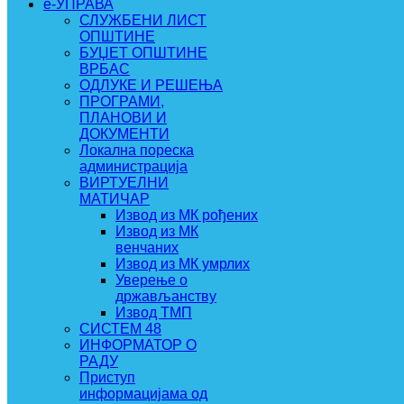
e-УПРАВА
СЛУЖБЕНИ ЛИСТ
ОПШТИНЕ
БУЏЕТ ОПШТИНЕ
ВРБАС
ОДЛУКЕ И РЕШЕЊА
ПРОГРАМИ,
ПЛАНОВИ И
ДОКУМЕНТИ
Локална пореска
администрација
ВИРТУЕЛНИ
МАТИЧАР
Извод из МК рођених
Извод из МК
венчаних
Извод из МК умрлих
Уверење о
држављанству
Извод ТМП
СИСТЕМ 48
ИНФОРМАТОР О
РАДУ
Приступ
информацијама од