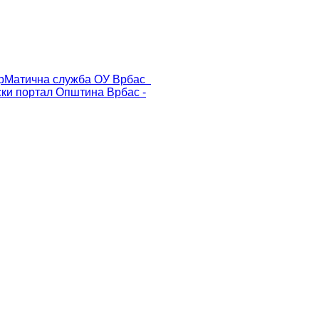
р
Матична служба ОУ Врбас
ски портал
Општина Врбас -