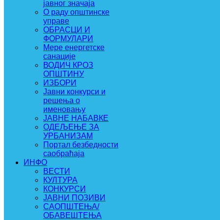
јавног значаја
О раду општинске
управе
ОБРАСЦИ И
ФОРМУЛАРИ
Мере енергетске
санације
ВОДИЧ КРОЗ
ОПШТИНУ
ИЗБОРИ
Јавни конкурси и
решења о
именовању
ЈАВНЕ НАБАВКЕ
ОДЕЉЕЊЕ ЗА
УРБАНИЗАМ
Портал безбедности
саобраћаја
ИНФО
ВЕСТИ
КУЛТУРА
КОНКУРСИ
ЈАВНИ ПОЗИВИ
САОПШТЕЊА/
ОБАВЕШТЕЊА