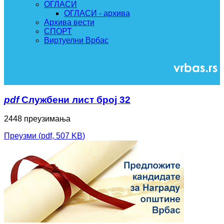
ОГЛАСИ
ОГЛАСИ - архива
Архива вести
СПОРТ
Виртуелни Врбас
pdf
Службени лист број 32
2448 преузимања
Преузми
(
pdf,
507 KB
)