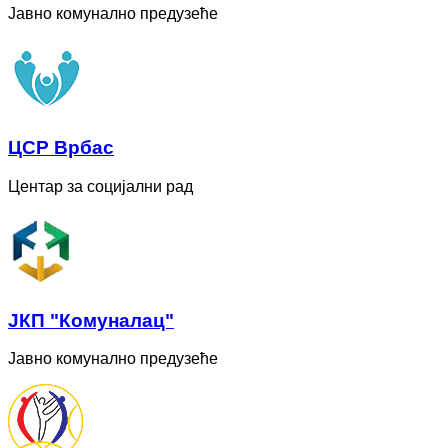
Јавно комунално предузеће
ЦСР Врбас
Центар за социјални рад
ЈКП "Комуналац"
Јавно комунално предузеће