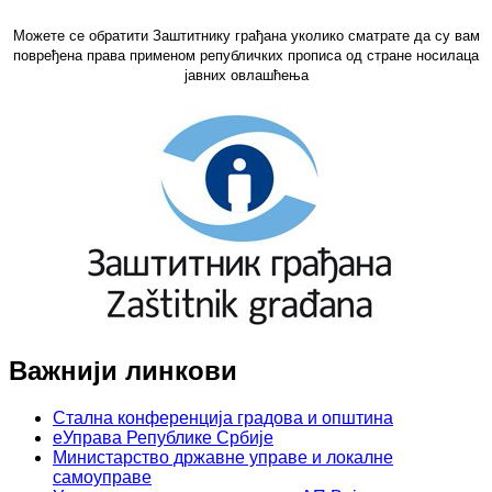
Можете се обратити Заштитнику грађана уколико сматрате да су вам
повређена права применом републичких прописа од стране носилаца
јавних овлашћења
Важнији линкови
Стална конференција градова и општина
еУправа Републике Србије
Министарство државне управе и локалне
самоуправе