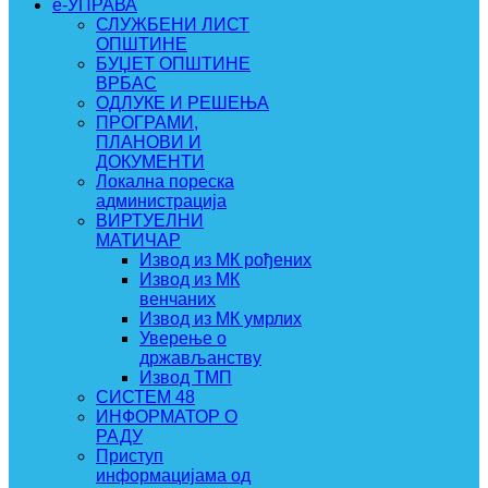
e-УПРАВА
СЛУЖБЕНИ ЛИСТ
ОПШТИНЕ
БУЏЕТ ОПШТИНЕ
ВРБАС
ОДЛУКЕ И РЕШЕЊА
ПРОГРАМИ,
ПЛАНОВИ И
ДОКУМЕНТИ
Локална пореска
администрација
ВИРТУЕЛНИ
МАТИЧАР
Извод из МК рођених
Извод из МК
венчаних
Извод из МК умрлих
Уверење о
држављанству
Извод ТМП
СИСТЕМ 48
ИНФОРМАТОР О
РАДУ
Приступ
информацијама од