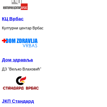
КЦ Врбас
Културни центар Врбас
Дом здравља
ДЗ "Вељко Влаховић"
ЈКП Стандард