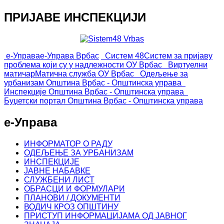
ПРИЈАВЕ ИНСПЕКЦИЈИ
е-Управа
е-Управа Врбас
Систем 48
Систем за пријаву
проблема који су у надлежности ОУ Врбас
Виртуелни
матичар
Матична служба ОУ Врбас
Одељење за
урбанизам
Општина Врбас - Општинска управа
Инспекције
Општина Врбас - Општинска управа
Буџетски портал
Општина Врбас - Општинска управа
е-Управа
ИНФОРМАТОР О РАДУ
ОДЕЉЕЊЕ ЗА УРБАНИЗАМ
ИНСПЕКЦИЈЕ
ЈАВНЕ НАБАВКЕ
СЛУЖБЕНИ ЛИСТ
ОБРАСЦИ И ФОРМУЛАРИ
ПЛАНОВИ / ДОКУМЕНТИ
ВОДИЧ КРОЗ ОПШТИНУ
ПРИСТУП ИНФОРМАЦИЈАМА ОД ЈАВНОГ