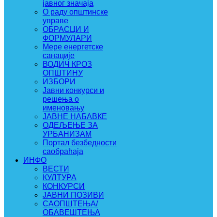
јавног значаја
О раду општинске
управе
ОБРАСЦИ И
ФОРМУЛАРИ
Мере енергетске
санације
ВОДИЧ КРОЗ
ОПШТИНУ
ИЗБОРИ
Јавни конкурси и
решења о
именовању
ЈАВНЕ НАБАВКЕ
ОДЕЉЕЊЕ ЗА
УРБАНИЗАМ
Портал безбедности
саобраћаја
ИНФО
ВЕСТИ
КУЛТУРА
КОНКУРСИ
ЈАВНИ ПОЗИВИ
САОПШТЕЊА/
ОБАВЕШТЕЊА