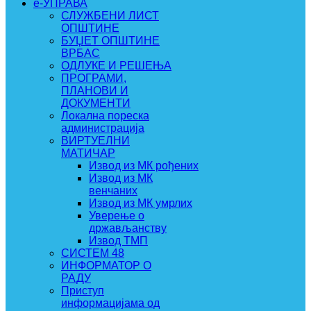
e-УПРАВА
СЛУЖБЕНИ ЛИСТ
ОПШТИНЕ
БУЏЕТ ОПШТИНЕ
ВРБАС
ОДЛУКЕ И РЕШЕЊА
ПРОГРАМИ,
ПЛАНОВИ И
ДОКУМЕНТИ
Локална пореска
администрација
ВИРТУЕЛНИ
МАТИЧАР
Извод из МК рођених
Извод из МК
венчаних
Извод из МК умрлих
Уверење о
држављанству
Извод ТМП
СИСТЕМ 48
ИНФОРМАТОР О
РАДУ
Приступ
информацијама од