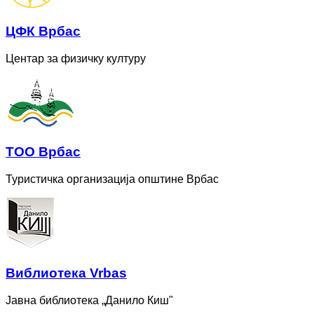
ЦФК Врбас
Центар за физичку културу
ТОО Врбас
Туристичка организација општине Врбас
Bиблиотека Vrbas
Јавна библиотека „Данило Киш"