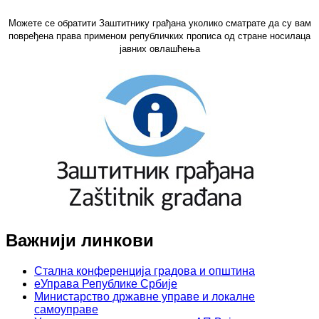
Можете се обратити Заштитнику грађана уколико сматрате да су вам
повређена права применом републичких прописа од стране носилаца
јавних овлашћења
Важнији линкови
Стална конференција градова и општина
еУправа Републике Србије
Министарство државне управе и локалне
самоуправе