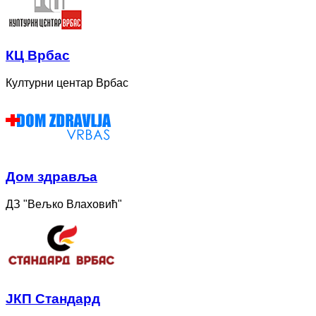
КЦ Врбас
Културни центар Врбас
Дом здравља
ДЗ "Вељко Влаховић"
ЈКП Стандард