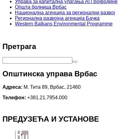
Управа за капитална улагања АП Војводине
Општа болница Врбас
Национална агенција за регионални развој
Регионална развојна агенција Бачка
Western Balkans Environmental Programme
Претрага
Општинска управа Врбас
Адреса:
М. Тита 89, Врбас, 21460
Телефон:
+381.21.7954.000
ПРЕДУЗЕЋА И УСТАНОВЕ