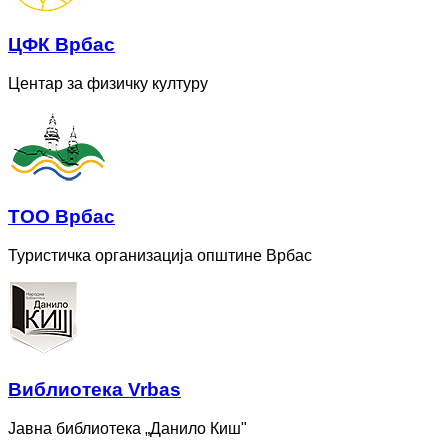
ЦФК Врбас
Центар за физичку културу
ТОО Врбас
Туристичка организација општине Врбас
Bиблиотека Vrbas
Јавна библиотека „Данило Киш"