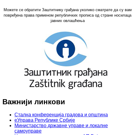
Можете се обратити Заштитнику грађана уколико сматрате да су вам
повређена права применом републичких прописа од стране носилаца
јавних овлашћења
Важнији линкови
Стална конференција градова и општина
еУправа Републике Србије
Министарство државне управе и локалне
самоуправе