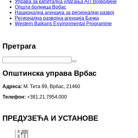
Управа за капитална улагања АП Војводине
Општа болница Врбас
Национална агенција за регионални развој
Регионална развојна агенција Бачка
Western Balkans Environmental Programme
Претрага
Општинска управа Врбас
Адреса:
М. Тита 89, Врбас, 21460
Телефон:
+381.21.7954.000
ПРЕДУЗЕЋА И УСТАНОВЕ