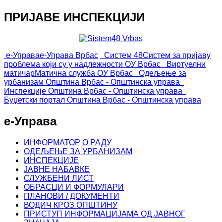
ПРИЈАВЕ ИНСПЕКЦИЈИ
е-Управа
е-Управа Врбас
Систем 48
Систем за пријаву
проблема који су у надлежности ОУ Врбас
Виртуелни
матичар
Матична служба ОУ Врбас
Одељење за
урбанизам
Општина Врбас - Општинска управа
Инспекције
Општина Врбас - Општинска управа
Буџетски портал
Општина Врбас - Општинска управа
е-Управа
ИНФОРМАТОР О РАДУ
ОДЕЉЕЊЕ ЗА УРБАНИЗАМ
ИНСПЕКЦИЈЕ
ЈАВНЕ НАБАВКЕ
СЛУЖБЕНИ ЛИСТ
ОБРАСЦИ И ФОРМУЛАРИ
ПЛАНОВИ / ДОКУМЕНТИ
ВОДИЧ КРОЗ ОПШТИНУ
ПРИСТУП ИНФОРМАЦИЈАМА ОД ЈАВНОГ