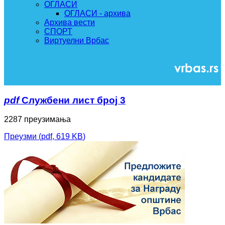
ОГЛАСИ
ОГЛАСИ - архива
Архива вести
СПОРТ
Виртуелни Врбас
pdf
Службени лист број 3
2287 преузимања
Преузми
(
pdf,
619 KB
)