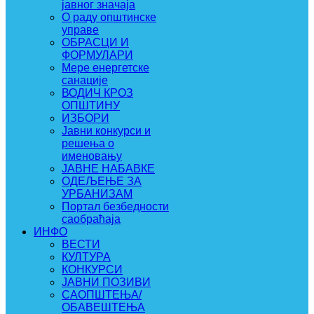
јавног значаја
О раду општинске
управе
ОБРАСЦИ И
ФОРМУЛАРИ
Мере енергетске
санације
ВОДИЧ КРОЗ
ОПШТИНУ
ИЗБОРИ
Јавни конкурси и
решења о
именовању
ЈАВНЕ НАБАВКЕ
ОДЕЉЕЊЕ ЗА
УРБАНИЗАМ
Портал безбедности
саобраћаја
ИНФО
ВЕСТИ
КУЛТУРА
КОНКУРСИ
ЈАВНИ ПОЗИВИ
САОПШТЕЊА/
ОБАВЕШТЕЊА