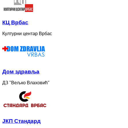
КЦ Врбас
Културни центар Врбас
Дом здравља
ДЗ "Вељко Влаховић"
ЈКП Стандард