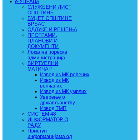
e-УПРАВА
СЛУЖБЕНИ ЛИСТ
ОПШТИНЕ
БУЏЕТ ОПШТИНЕ
ВРБАС
ОДЛУКЕ И РЕШЕЊА
ПРОГРАМИ,
ПЛАНОВИ И
ДОКУМЕНТИ
Локална пореска
администрација
ВИРТУЕЛНИ
МАТИЧАР
Извод из МК рођених
Извод из МК
венчаних
Извод из МК умрлих
Уверење о
држављанству
Извод ТМП
СИСТЕМ 48
ИНФОРМАТОР О
РАДУ
Приступ
информацијама од