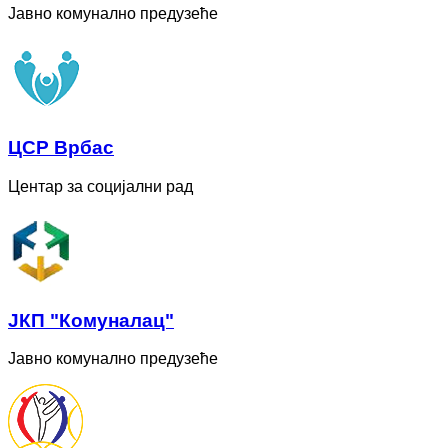
Јавно комунално предузеће
ЦСР Врбас
Центар за социјални рад
ЈКП "Комуналац"
Јавно комунално предузеће