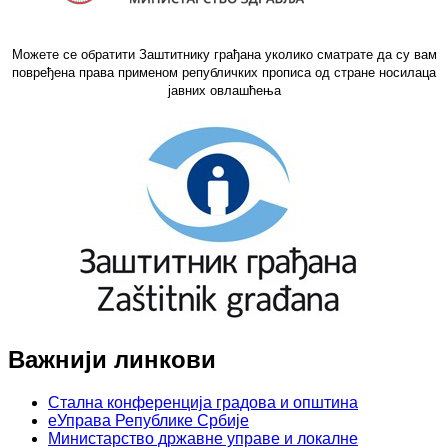
Можете се обратити Заштитнику грађана уколико сматрате да су вам
повређена права применом републичких прописа од стране носилаца
јавних овлашћења
Важнији линкови
Стална конференција градова и општина
еУправа Републике Србије
Министарство државне управе и локалне