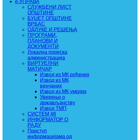
e-УПРАВА
СЛУЖБЕНИ ЛИСТ
ОПШТИНЕ
БУЏЕТ ОПШТИНЕ
ВРБАС
ОДЛУКЕ И РЕШЕЊА
ПРОГРАМИ,
ПЛАНОВИ И
ДОКУМЕНТИ
Локална пореска
администрација
ВИРТУЕЛНИ
МАТИЧАР
Извод из МК рођених
Извод из МК
венчаних
Извод из МК умрлих
Уверење о
држављанству
Извод ТМП
СИСТЕМ 48
ИНФОРМАТОР О
РАДУ
Приступ
информацијама од