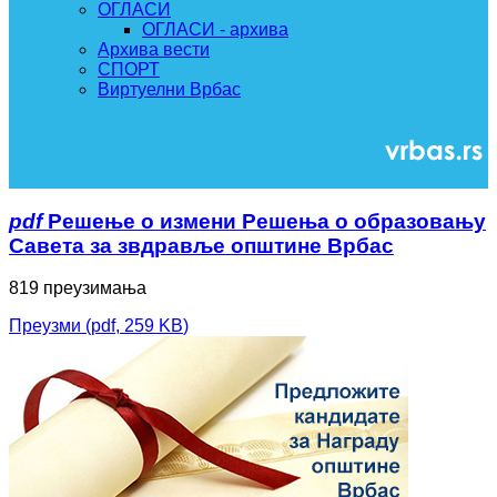
ОГЛАСИ
ОГЛАСИ - архива
Архива вести
СПОРТ
Виртуелни Врбас
pdf
Решење о измени Решења о образовању
Савета за звдравље општине Врбас
819 преузимања
Преузми
(
pdf,
259 KB
)