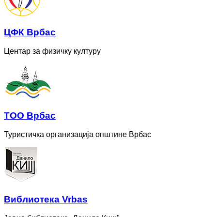
ЦФК Врбас
Центар за физичку културу
ТОО Врбас
Туристичка организација општине Врбас
Bиблиотека Vrbas