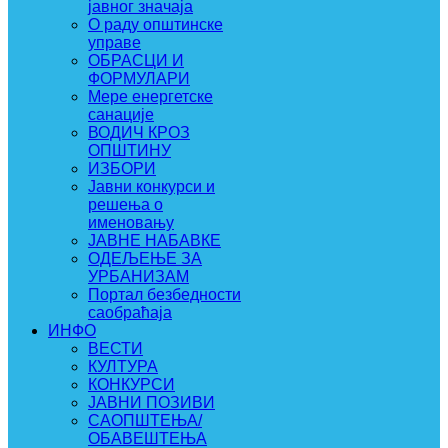
јавног значаја
О раду општинске
управе
ОБРАСЦИ И
ФОРМУЛАРИ
Мере енергетске
санације
ВОДИЧ КРОЗ
ОПШТИНУ
ИЗБОРИ
Јавни конкурси и
решења о
именовању
ЈАВНЕ НАБАВКЕ
ОДЕЉЕЊЕ ЗА
УРБАНИЗАМ
Портал безбедности
саобраћаја
ИНФО
ВЕСТИ
КУЛТУРА
КОНКУРСИ
ЈАВНИ ПОЗИВИ
САОПШТЕЊА/
ОБАВЕШТЕЊА