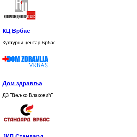
КЦ Врбас
Културни центар Врбас
Дом здравља
ДЗ "Вељко Влаховић"
ЈКП Стандард