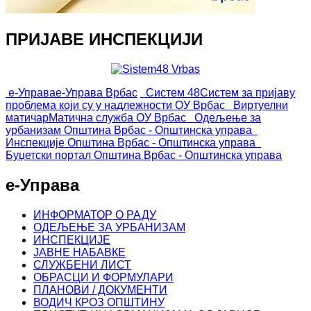
ПРИЈАВЕ ИНСПЕКЦИЈИ
е-Управа
е-Управа Врбас
Систем 48
Систем за пријаву
проблема који су у надлежности ОУ Врбас
Виртуелни
матичар
Матична служба ОУ Врбас
Одељење за
урбанизам
Општина Врбас - Општинска управа
Инспекције
Општина Врбас - Општинска управа
Буџетски портал
Општина Врбас - Општинска управа
е-Управа
ИНФОРМАТОР О РАДУ
ОДЕЉЕЊЕ ЗА УРБАНИЗАМ
ИНСПЕКЦИЈЕ
ЈАВНЕ НАБАВКЕ
СЛУЖБЕНИ ЛИСТ
ОБРАСЦИ И ФОРМУЛАРИ
ПЛАНОВИ / ДОКУМЕНТИ
ВОДИЧ КРОЗ ОПШТИНУ