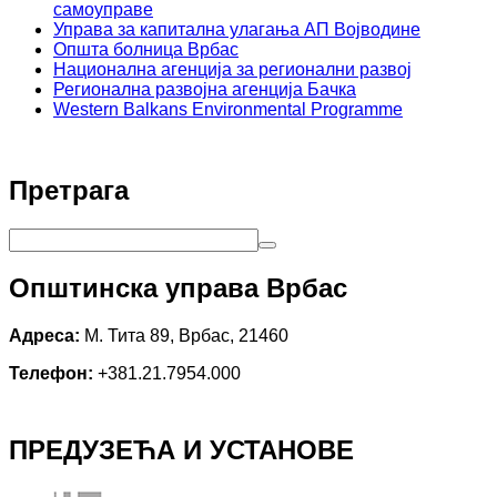
самоуправе
Управа за капитална улагања АП Војводине
Општа болница Врбас
Национална агенција за регионални развој
Регионална развојна агенција Бачка
Western Balkans Environmental Programme
Претрага
Општинска управа Врбас
Адреса:
М. Тита 89, Врбас, 21460
Телефон:
+381.21.7954.000
ПРЕДУЗЕЋА И УСТАНОВЕ