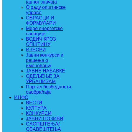
јавног значаја
О раду општинске
управе
ОБРАСЦИ И
ФОРМУЛАРИ
Мере енергетске
санације
ВОДИЧ КРОЗ
ОПШТИНУ
ИЗБОРИ
Јавни конкурси и
решења о
именовању
ЈАВНЕ НАБАВКЕ
ОДЕЉЕЊЕ ЗА
УРБАНИЗАМ
Портал безбедности
саобраћаја
ИНФО
ВЕСТИ
КУЛТУРА
КОНКУРСИ
ЈАВНИ ПОЗИВИ
САОПШТЕЊА/
ОБАВЕШТЕЊА