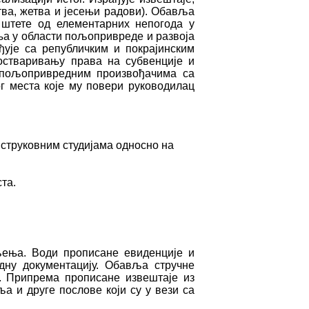
ва, жетва и јесењи радови). Обавља
 штете од елементарних непогода у
а у области пољопривреде и развоја
ђује са републичким и покрајинским
стваривању права на субвенције и
е пољопривредним произвођачима са
г места које му повери руководилац
струковним студијама односно на
та.
љења. Води прописане евиденције и
дну документацију. Обавља стручне
и. Припрема прописане извештаје из
 и друге послове који су у вези са