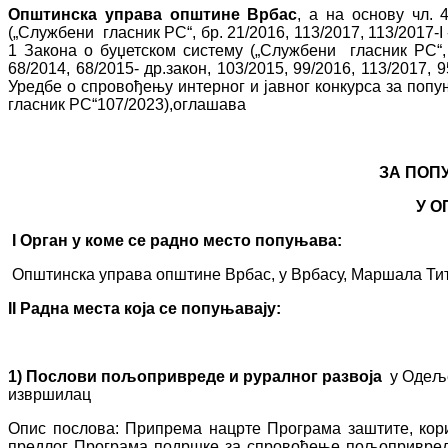
Општинска управа општине Врбас
, а на основу чл.
(„Службени гласник РС“, бр. 21/2016, 113/2017, 113/2017-I -
1 Закона о буџетском систему („Службени гласник РС“, бр
68/2014, 68/2015- др.закон, 103/2015, 99/2016, 113/2017, 9
Уредбе о спровођењу интерног и јавног конкурса за поп
гласник РС“107/2023),оглашава
ЗА ПОП
У 
I
Орган у коме се радн
о
мест
о
попуњава:
Општинска управа општине Врбас, у Врбасу, Маршала Тит
II
Радн
а
мест
а
кој
а
се попуњавају:
1)
Послови пољопривреде и руралног развоја
у Одеље
извршилац
Опис послова: Припрема нацрте Програма заштите, ко
предлог Програма подршке за спровођење пољопривредне 