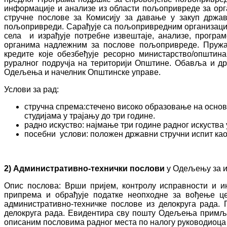
информације и анализе из области пољопривреде за орг
стручне послове за Комисију за давање у закуп држа
пољопривреди. Сарађује са пољопривредним организациј
села и израђује потребне извештаје, анализе, програ
органима надлежним за послове пољопривреде. Пружа
кредите које обезбеђује ресорно министарство/општи
руралног подручја на територији Општине. Обавља и др
Одељења и начелник Општинске управе.
Услови за рад:
стручна спрема:стечено високо образовање на основ
студијама у трајању до три године.
радно искуство: најмање три године радног искуства 
посебни услови: положен државни стручни испит као
2)
Административно-технички послови
у Одељењу за и
Опис послова: Врши пријем, контролу исправности и и
припрема и обрађује податке неопходне за вођење це
административно-техничке послове из делокруга рада.
делокруга рада. Евидентира сву пошту Одељења примљену
описаним пословима радног места по налогу руководиоц