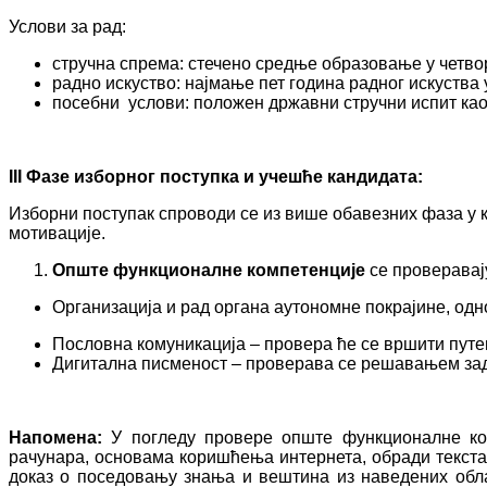
Услови за рад:
стручна спрема: стечено средње образовање у четв
радно искуство: најмање пет година радног искуства 
посебни услови: положен државни стручни испит ка
III Фазе изборног поступка и учешће кандидата:
Изборни поступак спроводи се из више обавезних фаза у 
мотивације.
Опште функционалне компетенције
се проверавају
Организација и рад органа аутономне покрајине, од
Пословна комуникација – провера ће се вршити путе
Дигитална писменост – проверава се решавањем зада
Напомена:
У погледу провере опште функционалне ко
рачунара, основама коришћења интернета, обради текста 
доказ о поседовању знања и вештина из наведених обла