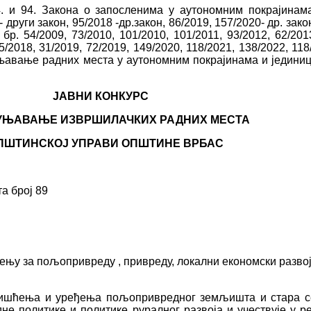
 4. и 94. Закона о запосленима у аутономним покрајина
 други закон, 95/2018 -др.закон, 86/2019, 157/2020- др. зако
. 54/2009, 73/2010, 101/2010, 101/2011, 93/2012, 62/2013
5/2018, 31/2019, 72/2019, 149/2020, 118/2021, 138/2022, 118
уњавање радних места у аутономним покрајинама и једини
ЈАВНИ КОНКУРС
УЊАВАЊЕ ИЗВРШИЛАЧКИХ РАДН
ИХ
МЕСТА
ОПШТИНСКОЈ УПРАВИ ОПШТИНЕ ВРБАС
а број 89
њу за пољопривреду , привреду, локални економски развој
ришћења и уређења пољопривредног земљишта и стара 
политике и политике руралног развоја и учествује у реа