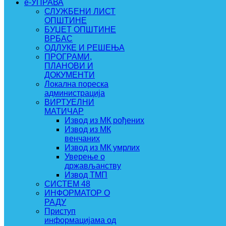
e-УПРАВА
СЛУЖБЕНИ ЛИСТ
ОПШТИНЕ
БУЏЕТ ОПШТИНЕ
ВРБАС
ОДЛУКЕ И РЕШЕЊА
ПРОГРАМИ,
ПЛАНОВИ И
ДОКУМЕНТИ
Локална пореска
администрација
ВИРТУЕЛНИ
МАТИЧАР
Извод из МК рођених
Извод из МК
венчаних
Извод из МК умрлих
Уверење о
држављанству
Извод ТМП
СИСТЕМ 48
ИНФОРМАТОР О
РАДУ
Приступ
информацијама од