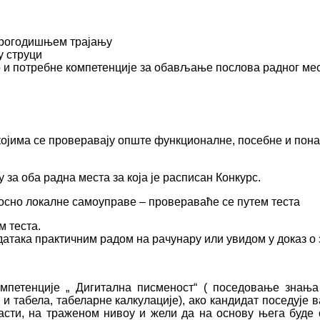
орогодишњем трајању
у струци
о и потребне компетенције за обављање послова радног ме
којима се проверавају опште функционалне, посебне и пон
 за оба радна места за која је расписан Конкурс.
носно локалне самоуправе – провераваће се путем теста
м теста.
така практичним радом на рачунару или увидом у доказ о 
мпетенције „ Дигитална писменост“ ( поседовање знањ
и табела, табеларне калкулације), ако кандидат поседује 
сти, на траженом нивоу и жели да на основу њега буде 