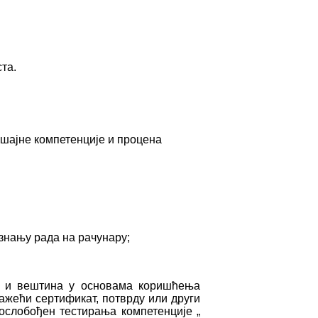
ста.
ашајне компетенције и процена
знању рада на рачунару;
а и вештина у основама коришћења
важећи сертификат, потврду или други
ослобођен тестирања компетенције „