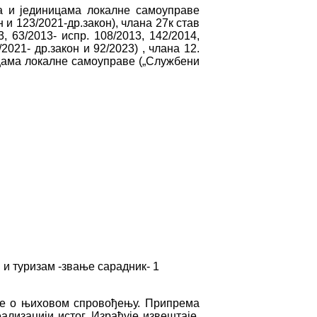
ма и јединицама локалне самоуправе
н и 123/2021-др.закон), члана 27к став
, 63/2013- испр. 108/2013, 142/2014,
/2021- др.закон и 92/2023) , члана 12.
цама локалне самоуправе („Службени
 и туризам -звање сарадник- 1
се о њиховом спровођењу. Припрема
лизацији истог. Израђује извештаје,