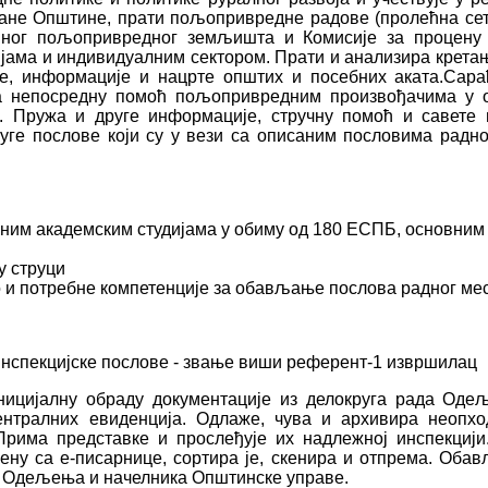
ане Општине, прати пољопривредне радове (пролећна сет
вног пољопривредног земљишта и Комисије за процену
ама и индивидуалним сектором. Прати и анализира кретањ
ме, информације и нацрте општих и посебних аката.Сара
 непосредну помоћ пољопривредним произвођачима у о
на. Пружа и друге информације, стручну помоћ и савет
уге послове који су у вези са описаним пословима радно
ним академским студијама у обиму од 180 ЕСПБ, основним 
у струци
 и потребне компетенције за обављање послова радног мес
нспекцијске послове - звање виши референт-1 извршилац
ницијалну обраду документације из делокруга рада Оде
нтралних евиденција. Одлаже, чува и архивира неопхо
 Прима представке и прослеђује их надлежној инспекциј
 са е-писарнице, сортира је, скенира и отпрема. Обавља
а Одељења и начелника Општинске управе.