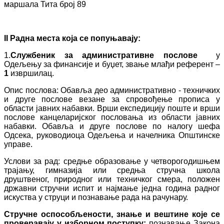
маршала Тита број 89
II Радн
а
мест
а
која се попуњава
ју
:
1.
Службеник за административне послове
у
Одељењу за финансије и буџет, звање млађи референт –
1
извршилац.
Опис послова: Обавља део административно - техничких
и друге послове везане за спровођење прописа у
области јавних набавки. Врши експедицију поште и врши
послове канцеларијског пословања из области јавних
набавки. Обавља и друге послове по налогу шефа
Oдсека, руководиоца Oдељења и начелника Општинске
управе.
Услови за рад: средње образовање у четворогодишњем
трајању, гимназија или средња стручна школа
друштвеног, природног или техничког смера, положен
државни стручни испит и најмање једна година радног
искуства у струци и познавање рада на рачунару.
Стручне оспособљености, знање и вештине које се
проверавају у изборном поступку:
познавање Закона