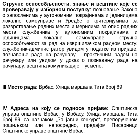
Стручне оспособљености, знање и вештине које се
проверавају у изборном поступку:
познавање Закона
о запосленима у аутономним покрајинама и јединицама
локалне самоуправе и Уредбе о критеријумима за
разврставање радних места и мерилима за опис радних
места службеника у аутономним покрајинама и
јединицама локалне самоуправе, стручна
оспособљеност за рад на извршилачком радном месту:
службеник-администратор увидом у податке из пријаве,
познавање рада на рачунару – практичним радом на
рачунару или увидом у доказ о познавању рада на
рачунару; вештина комуникације – усмено.
III Место рада:
Врбас, Улица маршала Тита број 89
IV Адреса на коју се подносе пријаве:
Општинска
управа општине Врбас, у Врбасу, Улица маршала Тита
број 89, са назнаком „За јавни конкурс“, препорученом
пошиљком или непосредно, предајом Писарници
Општинске управе општине Врбас.