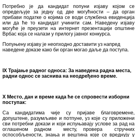
Потребно је да кандидат попуни изјаву којом се
опредељује за једну од две могућности – да орган
прибави податке о којима се води службена евиденција
или да ће то кандидат учинити сам. Наведену изјаву
могуће је преузети на интернет презентацији општине
Врбас која се налази у прилогу јавног конкурса.
Попуњену изјаву је неопходно доставити уз напред
наведене доказе како би орган могао даље да поступа.
IX Трајање радног односа:
За наведен
а
радн
а
мест
а
,
радни однос се заснива на неодређено време.
X Место, дан и време када ће се спровести изборни
поступак:
Cа кандидатима чије су пријаве благовремене,
допуштене, разумљиве и потпуне, уз које су приложени
сви потребни докази и који испуњавају услове за рад на
оглашеном радном месту, провера стручних
оспособљености, знања и вештина које се вреднују у