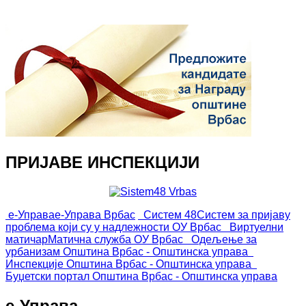
ПРИЈАВЕ ИНСПЕКЦИЈИ
е-Управа
е-Управа Врбас
Систем 48
Систем за пријаву
проблема који су у надлежности ОУ Врбас
Виртуелни
матичар
Матична служба ОУ Врбас
Одељење за
урбанизам
Општина Врбас - Општинска управа
Инспекције
Општина Врбас - Општинска управа
Буџетски портал
Општина Врбас - Општинска управа
е-Управа