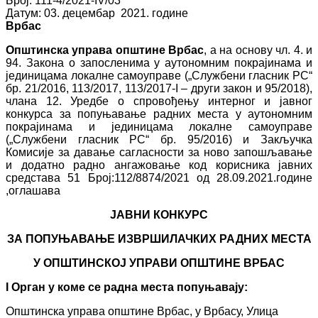
Број: 111-4/2021-IV/03
Датум: 03. децембар 2021. године
Врбас
Општинска управа општине Врбас
, а на основу чл. 4. и
94. Закона о запосленима у аутономним покрајинама и
јединицама локалне самоуправе („Службени гласник РС“
бр. 21/2016, 113/2017, 113/2017-I – други закон и 95/2018),
члана 12. Уредбе о спровођењу интерног и јавног
конкурса за попуњавање радних места у аутономним
покрајинама и јединицама локалне самоуправе
(„Службени гласник РС“ бр. 95/2016) и Закључка
Комисије за давање сагласности за ново запошљавање
и додатно радно ангажовање код корисника јавних
средстава 51 Број:112/8874/2021 од 28.09.2021.године
,оглашава
ЈАВНИ КОНКУРС
ЗА ПОПУЊАВАЊЕ ИЗВРШИЛАЧК
ИХ
РАДН
ИХ
МЕСТА
У ОПШТИНСКОЈ УПРАВИ ОПШТИНЕ ВРБАС
I
Орган у коме се радн
а
мест
а
попуњава
ју
:
Општинска управа општине Врбас, у Врбасу, Улица