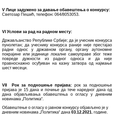
V Лице задужено за давање обавештења о конкурсу:
Светозар Пешић, телефон: 064/8053053.
VI
Услови за рад на радном месту:
Држављанство Републике Србије; да је учесник конкурса
пунолетан; да учеснику конкурса раније није престајао
радни однос у државном органу, органу аутономне
покрајине или јединице локалне самоуправе због теже
повреде дужности из радног односа и да није
правноснажно осуђиван на казну затвора од најмање
шест месеци.
VII Рок за подношење пријава:
рок за подношење
пријава је 15 дана и почиње да тече наредног дана од
дана објављивања обавештења о огласу у дневним
новинама „Политика“.
Обавештење о огласу о јавном конкурсу објављено је у
дневним новинама „Политика“ дана
03.12.2021
.
године.