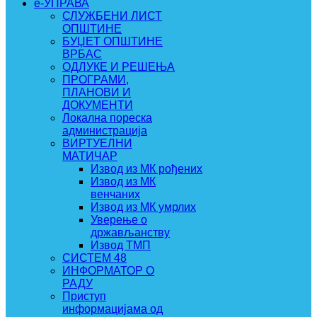
e-УПРАВА
СЛУЖБЕНИ ЛИСТ
ОПШТИНЕ
БУЏЕТ ОПШТИНЕ
ВРБАС
ОДЛУКЕ И РЕШЕЊА
ПРОГРАМИ,
ПЛАНОВИ И
ДОКУМЕНТИ
Локална пореска
администрација
ВИРТУЕЛНИ
МАТИЧАР
Извод из МК рођених
Извод из МК
венчаних
Извод из МК умрлих
Уверење о
држављанству
Извод ТМП
СИСТЕМ 48
ИНФОРМАТОР О
РАДУ
Приступ
информацијама од