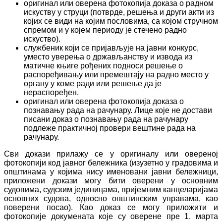
оригинал или оверена фотокопија доказа о радном
искуству у струци (потврде, решења и други акти из
којих се види на којим пословима, са којом стручном
спремом и у којем периоду је стечено радно
искуство).
службеник који се пријављује на јавни конкурс,
уместо уверења о држављанству и извода из
матичне књиге рођених подноси решење о
распоређивању или премештају на радно место у
органу у коме ради или решење да је
нераспоређен.
оригинал или оверена фотокопија доказа о
познавању рада на рачунару. Лице које не достави
писани доказ о познавању рада на рачунару
подлеже практичној провери вештине рада на
рачунару.
Сви докази прилажу се у оригиналу или овереној
фотокопији код јавног бележника (изузетно у градовима и
општинама у којима нису именовани јавни бележници,
приложени докази могу бити оверени у основним
судовима, судским јединицама, пријемним канцеларијама
основних судова, односно општинским управама, као
поверени посао). Као доказ се могу приложити и
фотокопије докумената које су оверене пре 1. марта