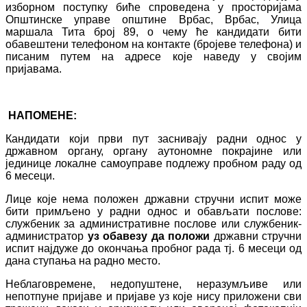
изборном поступку биће спроведена у просторијама
Општинске управе општине Врбас, Врбас, Улица
маршала Тита број 89, о чему ће кандидати бити
обавештени телефоном на контакте (бројеве телефона) и
писаним путем на адресе које наведу у својим
пријавама.
НАПОМЕНЕ:
Кандидати који први пут заснивају радни однос у
државном органу, органу аутономне покрајине или
јединице локалне самоуправе подлежу пробном раду од
6 месеци.
Лице које нема положен државни стручни испит може
бити примљено у радни однос и обављати послове:
службеник за административне послове или службеник-
администратор
уз обавезу да положи
државни стручни
испит најдуже до окончања пробног рада тј. 6 месеци од
дана ступања на радно место.
Неблаговремене, недопуштене, неразумљиве или
непотпуне пријаве и пријаве уз које нису приложени сви