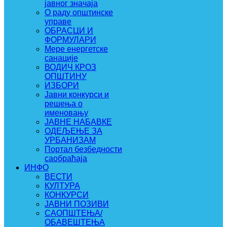
јавног значаја
О раду општинске
управе
ОБРАСЦИ И
ФОРМУЛАРИ
Мере енергетске
санације
ВОДИЧ КРОЗ
ОПШТИНУ
ИЗБОРИ
Јавни конкурси и
решења о
именовању
ЈАВНЕ НАБАВКЕ
ОДЕЉЕЊЕ ЗА
УРБАНИЗАМ
Портал безбедности
саобраћаја
ИНФО
ВЕСТИ
КУЛТУРА
КОНКУРСИ
ЈАВНИ ПОЗИВИ
САОПШТЕЊА/
ОБАВЕШТЕЊА