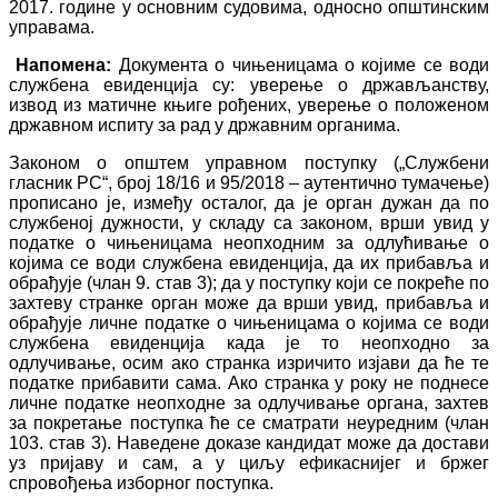
2017. године у основним судовима, односно општинским
управама.
Напомена:
Документа о чињеницама о којиме се води
службена евиденција су: уверење о држављанству,
извод из матичне књиге рођених, уверење о положеном
државном испиту за рад у државним органима.
Законом о општем управном поступку („Службени
гласник РС“, број 18/16 и 95/2018 – аутентично тумачење)
прописано је, између осталог, да је орган дужан да по
службеној дужности, у складу са законом, врши увид у
податке о чињеницама неопходним за одлућивање о
којима се води службена евиденција, да их прибавља и
обрађује (члан 9. став 3); да у поступку који се покреће по
захтеву странке орган може да врши увид, прибавља и
обрађује личне податке о чињеницама о којима се води
службена евиденција када је то неопходно за
одлучивање, осим ако странка изричито изјави да ће те
податке прибавити сама. Ако странка у року не поднесе
личне податке неопходне за одлучивање органа, захтев
за покретање поступка ће се сматрати неуредним (члан
103. став 3). Наведене доказе кандидат може да достави
уз пријаву и сам, а у циљу ефикаснијег и бржег
спровођења изборног поступка.