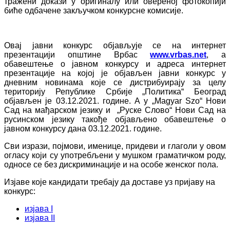
тражени докази у оригиналу или овереној фотокопији
биће одбачене закључком конкурсне комисије.
Овај јавни конкурс објављује се на интернет
презентацији општине Врбас
www.vrbas.net
, а
обавештење о јавном конкурсу и адреса интернет
презентације на којој је објављен јавни конкурс у
дневним новинама које се дистрибуирају за целу
територију Републике Србије „Политика“ Београд
објављен је 03.12.2021. године. А у „Magyar Szo“ Нови
Сад на мађарском језику и „Руске Слово“ Нови Сад на
русинском језику такође објављено обавештење о
јавном конкурсу дана 03.12.2021. године.
Сви изрази, појмови, именице, придеви и глаголи у овом
огласу који су употребљени у мушком граматичком роду,
односе се без дискриминације и на особе женског пола.
Изјаве које кандидати требају да доставе уз пријаву на
конкурс:
изјава I
изјава II