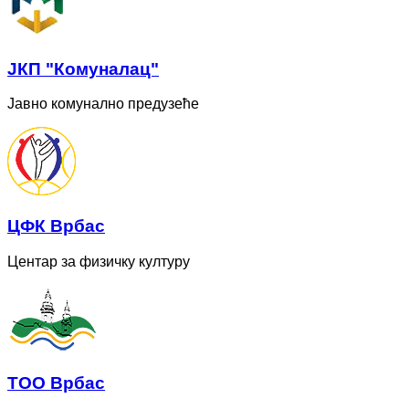
ЈКП "Комуналац"
Јавно комунално предузеће
ЦФК Врбас
Центар за физичку културу
ТОО Врбас