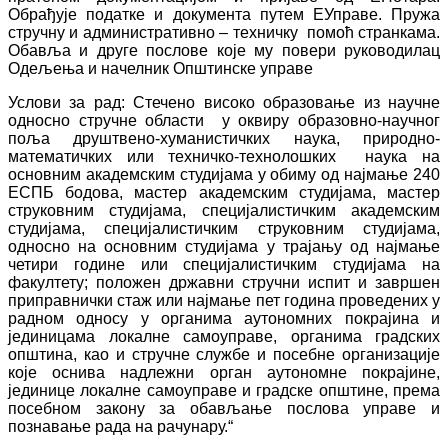
Обрађује податке и документа путем ЕУправе. Пружа
стручну и административно – техничку помоћ странкама.
Обавља и друге послове које му повери руководилац
Одељења и начелник Општинске управе
Услови за рад: Стечено високо образовање из научне
односно стручне области у оквиру образовно-научног
поља друштвено-хуманистичких наука, природно-
математичких или техничко-технолошких наука на
основним академским студијама у обиму од најмање 240
ЕСПБ бодова, мастер академским студијама, мастер
струковним студијама, специјалистичким академским
студијама, специјалистичким струковним студијама,
односно на основним студијама у трајању од најмање
четири године или специјалистичким студијама на
факултету; положен државни стручни испит и завршен
приправнички стаж или најмање пет година проведених у
радном односу у органима аутономних покрајина и
јединицама локалне самоуправе, органима градских
општина, као и стручне службе и посебне организације
које оснива надлежни орган аутономне покрајине,
јединице локалне самоуправе и градске општине, према
посебном закону за обављање послова управе и
познавање рада на рачунару.“