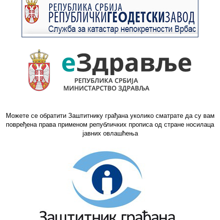
Можете се обратити Заштитнику грађана уколико сматрате да су вам
повређена права применом републичких прописа од стране носилаца
јавних овлашћења