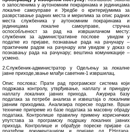
о запосленима у аутономним покрајинама и јединицама
локалне самоуправе и Уредбе о критеријумима за
разврставање радних места и мерилима за опис радних
места службеника у аутономним покрајинама и
јединицама локалне самоуправе, стручна
оспособљеност за рад на извршилачком месту:
службеник за административне послове
увидом у
податке из пријаве, познавање рада на рачунару –
практичним радом на рачунару или увидом у доказ о
познавању рада на рачунару; вештина комуникације –
усмено.
2.Службеник-администратор у Одељењу за локалне
јавне приходе,звање млађи саветник-1 извршилац.
Опис послова
:
Прати рад програмског система који
подржава контролу, утврђивање, наплату и принудну
наплату локалних јавних прихода. Ажурира базу
података за потребе анализа и извештаја о локалним
јавним приходима. Анализира пореске податке. Врши
техничке припреме из базе података за масовну обраду
података. Контролише правилну примену корисничких
упутстава за програмску подршку локалних јавних
прихода. Контролише и обрађује пореске пријаве са
пратећом документацијом и пријаве од ЕНотара.