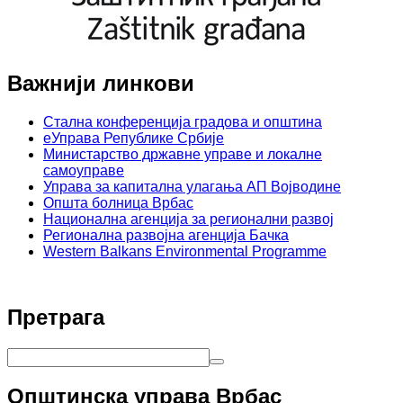
Важнији линкови
Стална конференција градова и општина
еУправа Републике Србије
Министарство државне управе и локалне
самоуправе
Управа за капитална улагања АП Војводине
Општа болница Врбас
Национална агенција за регионални развој
Регионална развојна агенција Бачка
Western Balkans Environmental Programme
Претрага
Општинска управа Врбас