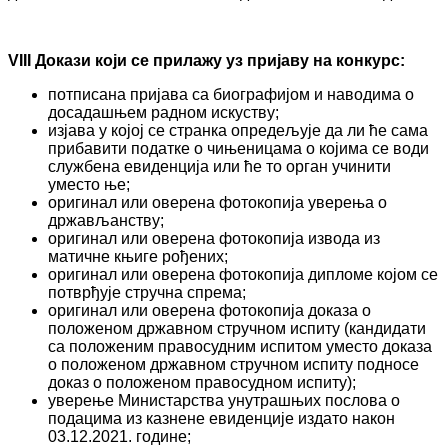
VIII Докази који се прилажу уз пријаву на конкурс:
потписана пријава са биографијом и наводима о
досадашњем радном искуству;
изјава у којој се странка опредељује да ли ће сама
прибавити податке о чињеницама о којима се води
службена евиденција или ће то орган учинити
уместо ње;
оригинал или оверена фотокопија уверења о
држављанству;
оригинал или оверена фотокопија извода из
матичне књиге рођених;
оригинал или оверена фотокопија дипломе којом се
потврђује стручна спрема;
оригинал или оверена фотокопија доказа о
положеном државном стручном испиту (кандидати
са положеним правосудним испитом уместо доказа
о положеном државном стручном испиту подносе
доказ о положеном правосудном испиту);
уверење Министарства унутрашњих послова о
подацима из казнене евиденције издато након
03.12.2021. године;