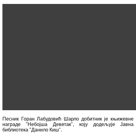
Песник Горан Лабудовић Шарло добитник је књижевне
награде "Небојша Деветак", коју додељује Јавна
библиотека "Данило Киш".