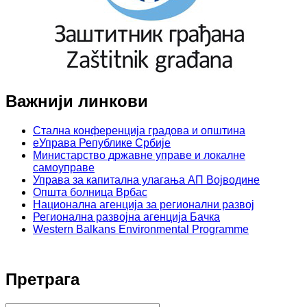
Важнији линкови
Стална конференција градова и општина
еУправа Републике Србије
Министарство државне управе и локалне
самоуправе
Управа за капитална улагања АП Војводине
Општа болница Врбас
Национална агенција за регионални развој
Регионална развојна агенција Бачка
Western Balkans Environmental Programme
Претрага