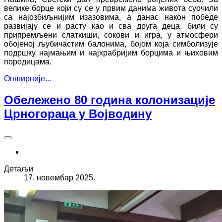
велике борце који су се у првим данима живота суочили
са најозбиљнијим изазовима, а данас након победе
развијају се и расту као и сва друга деца, били су
припремљени слаткиши, сокови и игра, у атмосфери
обојеној љубичастим балонима, бојом која симболизује
подршку најмањим и најхрабријим борцима и њиховим
породицама.
Опширније...
Обележено 80 година колонизације
Црногораца у Војводину
Детаљи
17. новембар 2025.