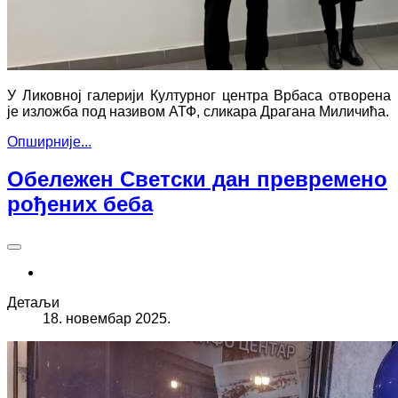
У Ликовној галерији Културног центра Врбаса отворена
је изложба под називом АТФ, сликара Драгана Миличића.
Опширније...
Обележен Светски дан превремено
рођених беба
Детаљи
18. новембар 2025.