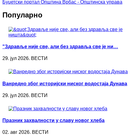
Буџетски портал
Општина Врбас - Општинска управа
Популарно
"Здравље није све, али без здравља све је ни…
29. јул 2026. ВЕСТИ
Ванредно због историјски ниског водостаја Дунава
29. јул 2026. ВЕСТИ
Празник захвалности у славу новог хлеба
02. авг 2026. ВЕСТИ