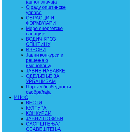
јавног значаја
О раду општинске
управе
ОБРАСЦИ И
ФОРМУЛАРИ
Мере енергетске
санације
ВОДИЧ КРОЗ
ОПШТИНУ
ИЗБОРИ
Јавни конкурси и
решења о
именовању
ЈАВНЕ НАБАВКЕ
ОДЕЉЕЊЕ ЗА
УРБАНИЗАМ
Портал безбедности
саобраћаја
ИНФО
ВЕСТИ
КУЛТУРА
КОНКУРСИ
ЈАВНИ ПОЗИВИ
САОПШТЕЊА/
ОБАВЕШТЕЊА