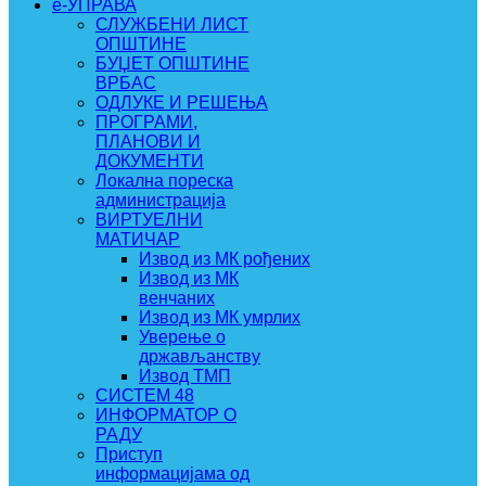
e-УПРАВА
СЛУЖБЕНИ ЛИСТ
ОПШТИНЕ
БУЏЕТ ОПШТИНЕ
ВРБАС
ОДЛУКЕ И РЕШЕЊА
ПРОГРАМИ,
ПЛАНОВИ И
ДОКУМЕНТИ
Локална пореска
администрација
ВИРТУЕЛНИ
МАТИЧАР
Извод из МК рођених
Извод из МК
венчаних
Извод из МК умрлих
Уверење о
држављанству
Извод ТМП
СИСТЕМ 48
ИНФОРМАТОР О
РАДУ
Приступ
информацијама од