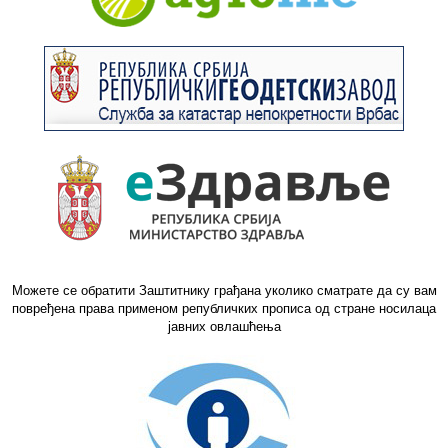
Можете се обратити Заштитнику грађана уколико сматрате да су вам
повређена права применом републичких прописа од стране носилаца
јавних овлашћења