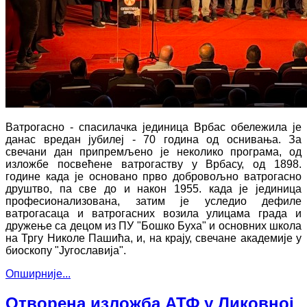
Ватрогасно - спасилачка јединица Врбас обележила је
данас вредан јубилеј - 70 година од оснивања. За
свечани дан припремљено је неколико програма, од
изложбе посвећене ватрогаству у Врбасу, од 1898.
године када је основано прво добровољно ватрогасно
друштво, па све до и након 1955. када је јединица
професионализована, затим је уследио дефиле
ватрогасаца и ватрогасних возила улицама града и
дружење са децом из ПУ "Бошко Буха" и основних школа
на Тргу Николе Пашића, и, на крају, свечане академије у
биоскопу "Југославија".
Опширније...
Отворена изложба АТФ у Ликовној