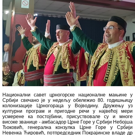
Национални савет црногорске националне мањине у
Србији свечано је у недељу обележио 80. годишњицу
колонизације Црногораца у Војводину. Дружењу уз
културни програм и пригодне речи у највећој мери
усмерене ка постојбини, присуствовале су и многе
високе званице - амбасадор Црне Горе у Србији Небојша
Ђоковић, генерална конзулка Црне Горе у Србији
Невенка Ћировић, потпредседник Покрајинске владе др