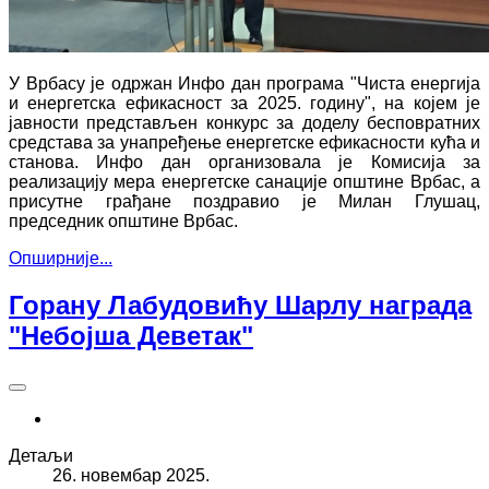
У Врбасу је одржан Инфо дан програма "Чиста енергија
и енергетска ефикасност за 2025. годину", на којем је
јавности представљен конкурс за доделу бесповратних
средстава за унапређење енергетске ефикасности кућа и
станова. Инфо дан организовала је Комисија за
реализацију мера енергетске санације општине Врбас, а
присутне грађане поздравио је Милан Глушац,
председник општине Врбас.
Опширније...
Горану Лабудовићу Шарлу награда
"Небојша Деветак"
Детаљи
26. новембар 2025.