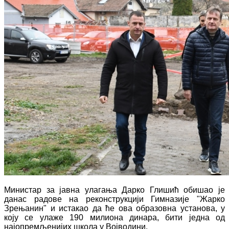
Министар за јавна улагања Дарко Глишић обишао је
данас радове на реконструкцији Гимназије "Жарко
Зрењанин" и истакао да ће ова образовна установа, у
коју се улаже 190 милиона динара, бити једна од
најопремљенијих школа у Војводини.