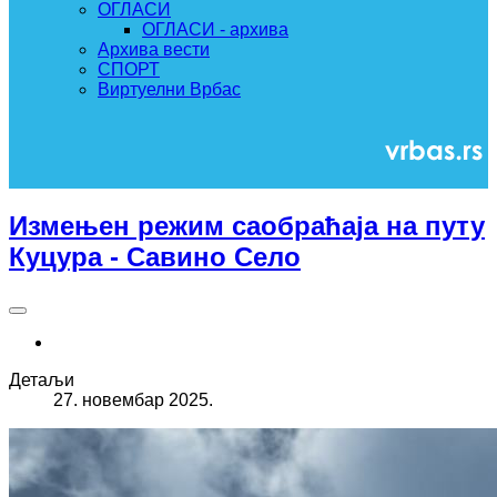
ОГЛАСИ
ОГЛАСИ - архива
Архива вести
СПОРТ
Виртуелни Врбас
Измењен режим саобраћаја на путу
Куцура - Савино Село
Детаљи
27. новембар 2025.