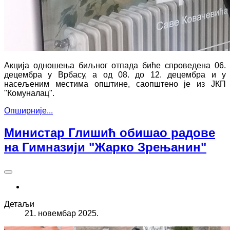
Акција одношења биљног отпада биће спроведена 06.
децембра у Врбасу, а од 08. до 12. децембра и у
насељеним местима општине, саопштено је из ЈКП
"Комуналац".
Опширније...
Министар Глишић обишао радове
на Гимназији "Жарко Зрењанин"
Детаљи
21. новембар 2025.