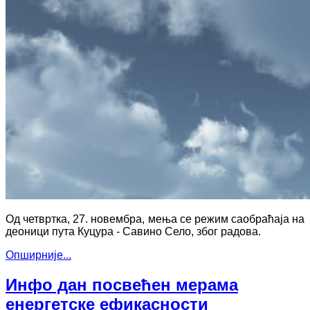
Од четвртка, 27. новембра, мења се режим саобраћаја на
деоници пута Куцура - Савино Село, због радова.
Опширније...
Инфо дан посвећен мерама
енергетске ефикасности