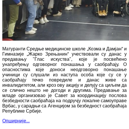
Матуранти Средње медицинске школе „Козма и Дамјан“ и
Гимназије „Жарко Зрењанин“ учествовали су данас у
предавању "Глас искуства", које је посвећено
унапређењу одговорног понашања у саобраћају. О
опасностима које доноси неодговорно понашање
учиници су слушали из наступа особа које су се у
саобраћају течко повредиле и данас живе са
инвалидитетом, али кроз ову акцију и делују са циљем да
се слично нешто не догоди и другима. Предавање за
младе организовао је Савет за координацију послова
безбедности саобраћаја на подручју локалне самоуправе
Врбас, у сарадњи са Агенцијом за безбедност саобраћаја
Републике Србије.
Опширније...