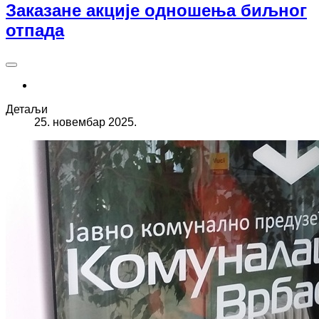
Заказане акције одношења биљног
отпада
Детаљи
25. новембар 2025.