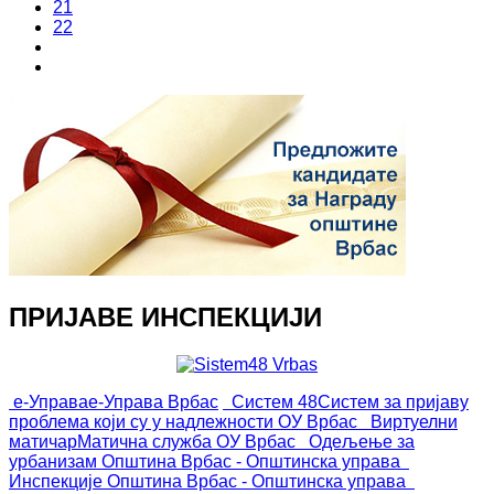
21
22
ПРИЈАВЕ ИНСПЕКЦИЈИ
е-Управа
е-Управа Врбас
Систем 48
Систем за пријаву
проблема који су у надлежности ОУ Врбас
Виртуелни
матичар
Матична служба ОУ Врбас
Одељење за
урбанизам
Општина Врбас - Општинска управа
Инспекције
Општина Врбас - Општинска управа