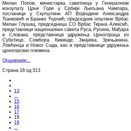
Милан Попов, министарка саветница у Генералном
конзулату Црне Горе у Србији Љиљана Чампара,
посланици у Скупштини АП Војводине Александра
Ђанковић и Бранко Ћурчић, председник општине Врбас
Милан Глушац, председница СО Врбас Тијана Алексић,
представници националних савета Руса, Русина, Мађара
и Словака, представници удружења Црногораца из
Суботице, Сомбора, Кикинде, Змајева, Зрењанина,
Ловћенца и Новог Сада, као и представници удружења
црногорских племена.
Опширније...
Страна 18 од 313
13
...
15
16
17
18
19
...