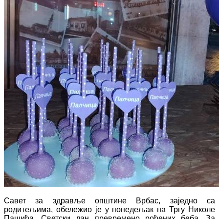
Савет за здравље општине Врбас, заједно са
родитељима, обележио је у понедељак на Тргу Николе
Пашића, Светски дан превремено рођених беба. За