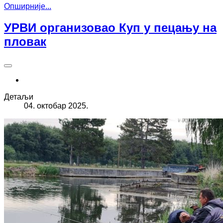
Опширније...
УРВИ организовао Куп у пецању на
пловак
Детаљи
04. октобар 2025.