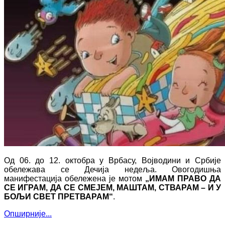
Од 06. до 12. октобра у Врбасу, Војводини и Србије
обележава се Дечија недеља. Овогодишња
манифестација обележена је мотом
„ИМАМ ПРАВО ДА
СЕ ИГРАМ, ДА СЕ СМЕЈЕМ, МАШТАМ, СТВАРАМ – И У
БОЉИ СВЕТ ПРЕТВАРАМ“
.
Опширније...