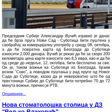
Председник Србије Александар Вучић изјавио је данас
да ће брза пруга Нови Сад - Суботица бити пуштена у
саобраћај за комерцијалну употребу у среду, 08. октобра,
а да ће повратна карта од Београда до Суботице
износити 2.000 динара. Вучић је рекао да ће за скоро 200
километара цена карте износити око 8,5 евра, као и да ће
од среде до недеље, 12. октобра, бити бесплатно за све.
Он је, током вожње ка Суботици из Београда, брзим
возом "Соко", а поводом пуштања у рад пруге од Новог
Сада до Суботице, казао да је невероватно што ће од
престонице Србије до Суботице бити потребно 70 до 72
минута вожње, пренео је РТВ.
Опширније...
Нова стоматолошка столица у ДЗ
"Вељко Влаховић"