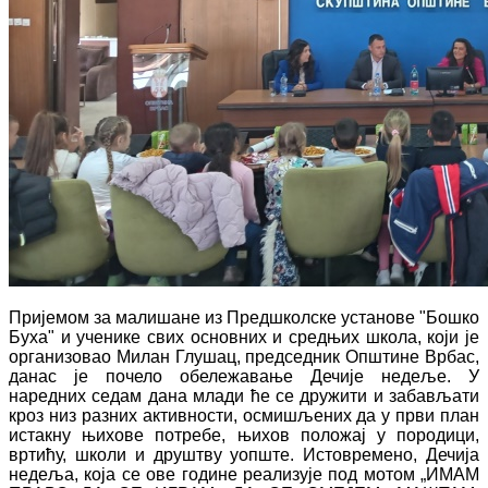
Пријемом за малишане из Предшколске установе "Бошко
Буха" и ученике свих основних и средњих школа, који је
организовао Милан Глушац, председник Општине Врбас,
данас је почело обележавање Дечије недеље. У
наредних седам дана млади ће се дружити и забављати
кроз низ разних активности, осмишљених да у први план
истакну њихове потребе, њихов положај у породици,
вртићу, школи и друштву уопште. Истовремено, Дечија
недеља, која се ове године реализује под мотом „ИМАМ