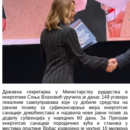
Државна секретарка у Министарству рударства и
енергетике Соња Влаховић уручила је данас 149 уговора
локалним самоуправама које су добиле средства на
јавном позиву за суфинансирање мера енергетске
санације домаћинстава и најавила нови јавни позив за
доделу субвенција у наредних 60 дана. За Програм
енергетске санације породичних кућа и станова у
местима општине Врбас издвојено је укупно 10 милиона