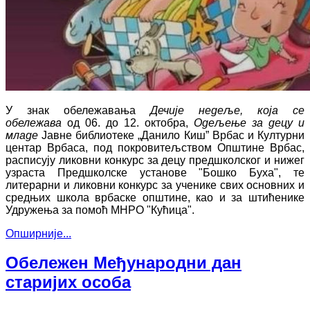
У знак обележавања
Дечије недеље, која се
обележава
од 06. до 12. октобра,
Одељење за децу и
младе
Јавне библиотеке „Данило Киш” Врбас и Културни
центар Врбасa, под покровитељством Општине Врбас,
расписују ликовни конкурс за децу предшколског и нижег
узраста Предшколске установе "Бошко Буха", те
литерарни и ликовни конкурс за ученике свих основних и
средњих школа врбаске општине, као и за штићенике
Удружења за помоћ МНРО "Кућица".
Опширније...
Обележен Међународни дан
старијих особа