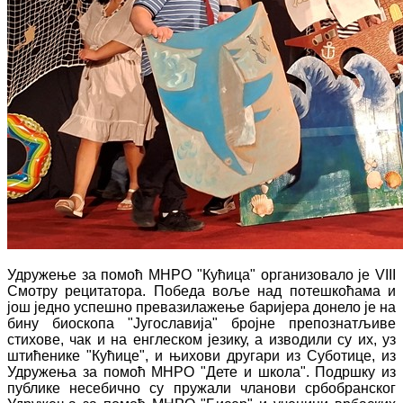
Удружење за помоћ МНРО "Кућица" организовало је VIII
Смотру рецитатора. Победа воље над потешкоћама и
још једно успешно превазилажење баријера донело је на
бину биоскопа "Југославија" бројне препознатљиве
стихове, чак и на енглеском језику, а изводили су их, уз
штићенике "Кућице", и њихови другари из Суботице, из
Удружења за помоћ МНРО "Дете и школа". Подршку из
публике несебично су пружали чланови србобранског