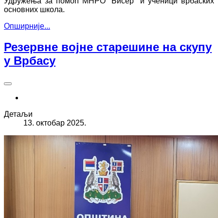
Удружења за помоћ МНРО "Бисер" и ученици врбаских
основних школа.
Опширније...
Резервне војне старешине на скупу
у Врбасу
Детаљи
13. октобар 2025.