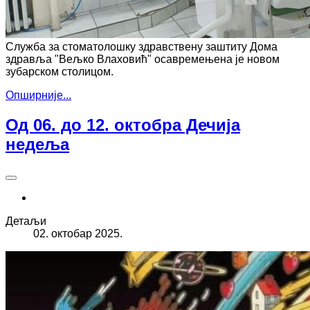
Служба за стоматолошку здравствену заштиту Дома
здравља "Вељко Влаховић" осавремењена је новом
зубарском столицом.
Опширније...
Од 06. до 12. октобра Дечија
недеља
Детаљи
02. октобар 2025.