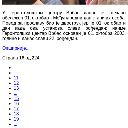
У Геронтолошком центру Врбас данас је свечано
обележен 01. октобар - Међународни дан старијих особа.
Повод за прославу био је двострук јер је 01. октобар и
дан када ова установа слави рођендан; наиме
Геронтолшки центар Врбас основан је 01. октобра 2003.
године и данас слави 22. рођендан.
Опширније...
Страна 16 од 224
11
12
13
...
15
16
17
18
19
...