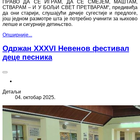
ПРАВО ДА СЕ ИГРАМ, ДА СЕ СМЕЈЕМ, МАШТАМ,
СТВАРАМ – И У БОЉИ СВЕТ ПРЕТВАРАМ“, предивиђа
да они старији, слушајући дечије сугестије и предлоге,
још једном размотре шта је потребно учинити за њихово
лепше и сигурније детињство.
Опширније...
Одржан XXXVI Невенов фестивал
деце песника
Детаљи
04. октобар 2025.