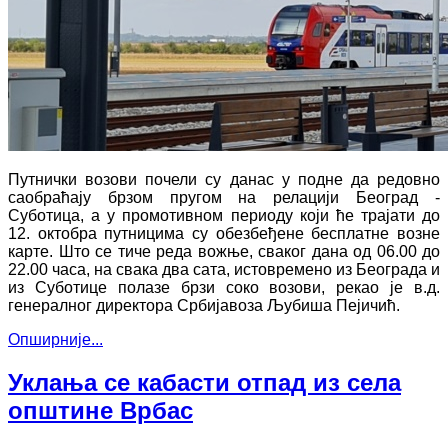
Путнички возови почели су данас у подне да редовно
саобраћају брзом пругом на релацији Београд -
Суботица, а у промотивном периоду који ће трајати до
12. октобра путницима су обезбеђене бесплатне возне
карте. Што се тиче реда вожње, сваког дана од 06.00 до
22.00 часа, на свака два сата, истовремено из Београда и
из Суботице полазе брзи соко возови, рекао је в.д.
генералног директора Србијавоза Љубиша Пејичић.
Опширније...
Уклања се кабасти отпад из села
општине Врбас