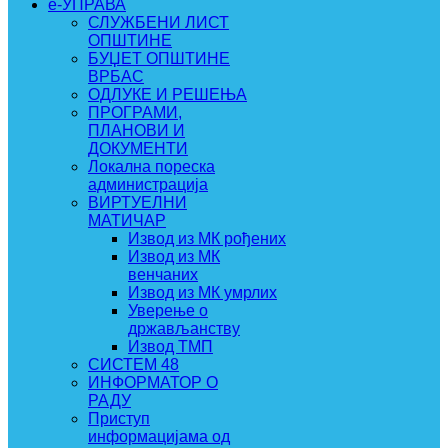
e-УПРАВА
СЛУЖБЕНИ ЛИСТ
ОПШТИНЕ
БУЏЕТ ОПШТИНЕ
ВРБАС
ОДЛУКЕ И РЕШЕЊА
ПРОГРАМИ,
ПЛАНОВИ И
ДОКУМЕНТИ
Локална пореска
администрација
ВИРТУЕЛНИ
МАТИЧАР
Извод из МК рођених
Извод из МК
венчаних
Извод из МК умрлих
Уверење о
држављанству
Извод ТМП
СИСТЕМ 48
ИНФОРМАТОР О
РАДУ
Приступ
информацијама од