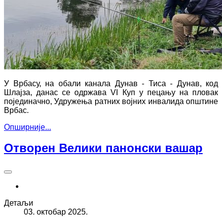
У Врбасу, на обали канала Дунав - Тиса - Дунав, код
Шлајза, данас се одржава VI Куп у пецању на пловак
појединачно, Удружења ратних војних инвалида општине
Врбас.
Опширније...
Отворен Велики панонски вашар
Детаљи
03. октобар 2025.