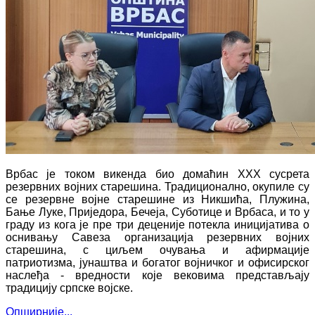
Врбас је током викенда био домаћин XXX сусрета
резервних војних старешина. Традиционално, окупиле су
се резервне војне старешине из Никшића, Плужина,
Бање Луке, Приједора, Бечеја, Суботице и Врбаса, и то у
граду из кога је пре три деценије потекла иницијатива о
оснивању Савеза организација резервних војних
старешина, с циљем очувања и афирмације
патриотизма, јунаштва и богатог војничког и офисирског
наслеђа - вредности које вековима представљају
традицију српске војске.
Опширније...