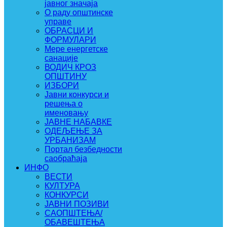
јавног значаја
О раду општинске
управе
ОБРАСЦИ И
ФОРМУЛАРИ
Мере енергетске
санације
ВОДИЧ КРОЗ
ОПШТИНУ
ИЗБОРИ
Јавни конкурси и
решења о
именовању
ЈАВНЕ НАБАВКЕ
ОДЕЉЕЊЕ ЗА
УРБАНИЗАМ
Портал безбедности
саобраћаја
ИНФО
ВЕСТИ
КУЛТУРА
КОНКУРСИ
ЈАВНИ ПОЗИВИ
САОПШТЕЊА/
ОБАВЕШТЕЊА