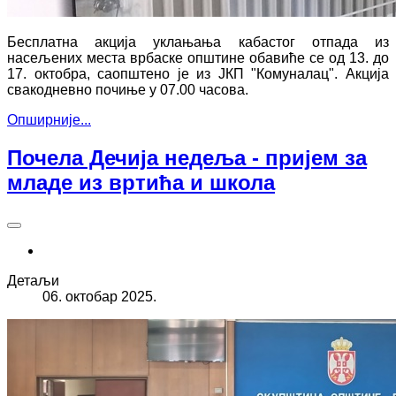
Бесплатна акција уклањања кабастог отпада из
насељених места врбаске општине обавиће се од 13. до
17. октобра, саопштено је из ЈКП "Комуналац". Акција
свакодневно почиње у 07.00 часова.
Опширније...
Почела Дечија недеља - пријем за
младе из вртића и школа
Детаљи
06. октобар 2025.