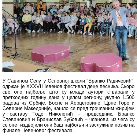
У Савином Селу, у Основној школи "Бранко Радичевић",
одржан је XXXVI Невенов фестивал деце песника. Скоро
све оно најбоље што су млади аутори стварали у
претходних годину дана у целом региону, укупно 1.500
радова из Србије, Босне и Херцеговине, Црне Горе и
Северне Македоније, нашло се пред трочланим жиријем
у саставу Тоде Николетић – председник, Бранко
Стевановић и Бранислав Зубовић – чланови, из чега су
се опет издвојили они баш најбољи и заслужили позив на
финале Невеновог фестивала.