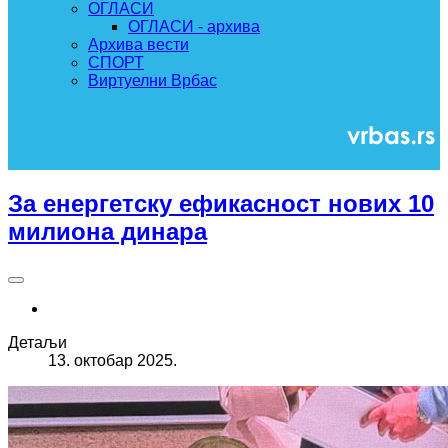
ОГЛАСИ
ОГЛАСИ - архива
Архива вести
СПОРТ
Виртуелни Врбас
За енергетску ефикасност нових 10
милиона динара
Детаљи
13. октобар 2025.