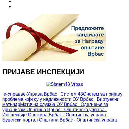
ПРИЈАВЕ ИНСПЕКЦИЈИ
е-Управа
е-Управа Врбас
Систем 48
Систем за пријаву
проблема који су у надлежности ОУ Врбас
Виртуелни
матичар
Матична служба ОУ Врбас
Одељење за
урбанизам
Општина Врбас - Општинска управа
Инспекције
Општина Врбас - Општинска управа
Буџетски портал
Општина Врбас - Општинска управа