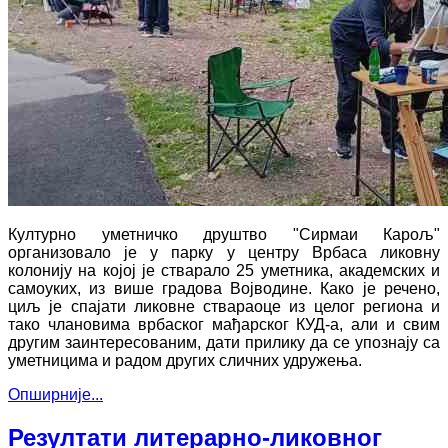
Културно уметничко друштво "Сирмаи Карољ"
организовало је у парку у центру Врбаса ликовну
колонију на којој је стварало 25 уметника, академских и
самоуких, из више градова Војводине. Како је речено,
циљ је спајати ликовне ствараоце из целог региона и
тако члановима врбаског мађарског КУД-а, али и свим
другим заинтересованим, дати прилику да се упознају са
уметницима и радом других сличних удружења.
Опширније...
Резултати литерарно-ликовног