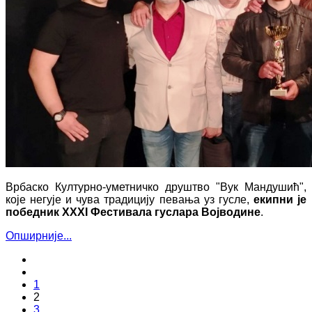
Врбаско Културно-уметничко друштво "Вук Мандушић",
које негује и чува традицију певања уз гусле,
екипни је
победник XXXI Фестивала гуслара Војводине
.
Опширније...
1
2
3