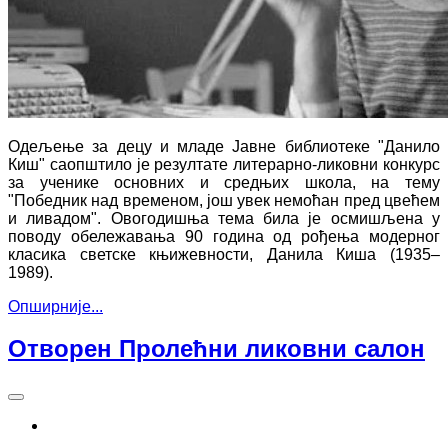
Одељење за децу и младе Јавне библиотеке
"Данило
Киш" саопштило је резултате
литерарно-ликовни конкурс
за ученике основних и средњих школа, на тему
"Победник над временом, још увек немоћан пред цвећем
и ливадом".
Овогодишња тема била је осмишљена у
поводу обележавања 9
0 година од рођења модерног
класика светске књижевности, Данила Киша (1935–
1989).
Опширније...
Отворен Пролећни ликовни салон