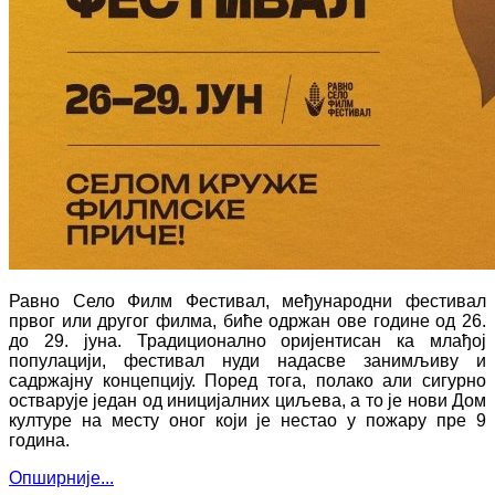
Равно Село Филм Фестивал, међународни фестивал
првог или другог филма, биће одржан ове године од 26.
до 29. јуна. Традиционално оријентисан ка млађој
популацији, фестивал нуди надасве занимљиву и
садржајну концепцију. Поред тога, полако али сигурно
остварује један од иницијалних циљева, а то је нови Дом
културе на месту оног који је нестао у пожару пре 9
година.
Опширније...