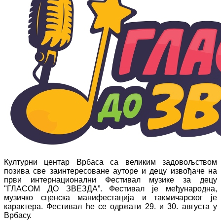
Културни центар Врбаса са великим задовољством
позива све заинтересоване ауторе и децу извођаче на
први интернационални Фестивал музике за децу
"ГЛАСОМ ДО ЗВЕЗДА”. Фестивал је међународна,
музичко сценска манифестација и такмичарског је
карактера. Фестивал ће се одржати 29. и 30. августа у
Врбасу.