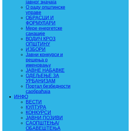
јавног значаја
О раду општинске
управе
ОБРАСЦИ И
ФОРМУЛАРИ
Мере енергетске
санације
ВОДИЧ КРОЗ
ОПШТИНУ
ИЗБОРИ
Јавни конкурси и
решења о
именовању
ЈАВНЕ НАБАВКЕ
ОДЕЉЕЊЕ ЗА
УРБАНИЗАМ
Портал безбедности
саобраћаја
ИНФО
ВЕСТИ
КУЛТУРА
КОНКУРСИ
ЈАВНИ ПОЗИВИ
САОПШТЕЊА/
ОБАВЕШТЕЊА