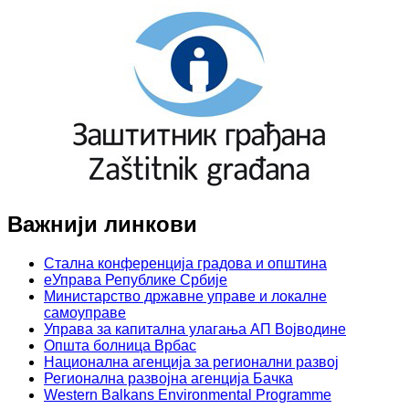
Важнији линкови
Стална конференција градова и општина
еУправа Републике Србије
Министарство државне управе и локалне
самоуправе
Управа за капитална улагања АП Војводине
Општа болница Врбас
Национална агенција за регионални развој
Регионална развојна агенција Бачка
Western Balkans Environmental Programme