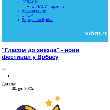
ОГЛАСИ
ОГЛАСИ - архива
Архива вести
СПОРТ
Виртуелни Врбас
"Гласом до звезда" - нови
фестивал у Врбасу
Детаљи
30. јун 2025.