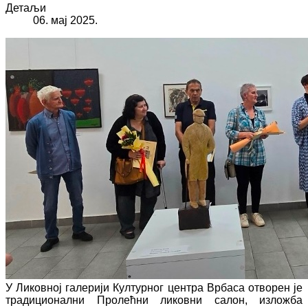
Детаљи
06. мај 2025.
У Ликовној галерији Културног центра Врбаса отворен је
традиционални Пролећни ликовни салон, изложба