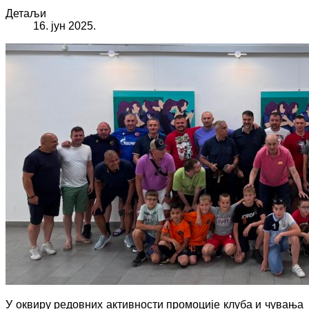
Детаљи
16. јун 2025.
У оквиру редовних активности промоције клуба и чувања