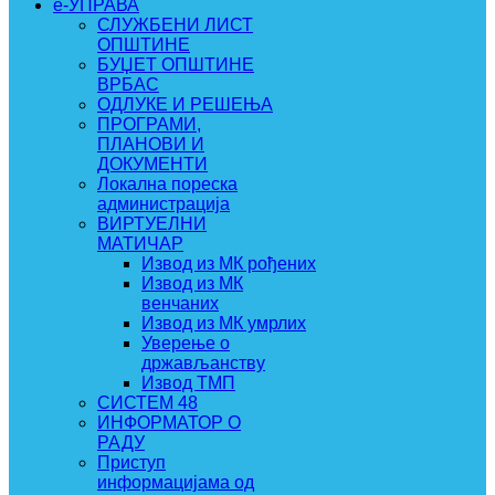
e-УПРАВА
СЛУЖБЕНИ ЛИСТ
ОПШТИНЕ
БУЏЕТ ОПШТИНЕ
ВРБАС
ОДЛУКЕ И РЕШЕЊА
ПРОГРАМИ,
ПЛАНОВИ И
ДОКУМЕНТИ
Локална пореска
администрација
ВИРТУЕЛНИ
МАТИЧАР
Извод из МК рођених
Извод из МК
венчаних
Извод из МК умрлих
Уверење о
држављанству
Извод ТМП
СИСТЕМ 48
ИНФОРМАТОР О
РАДУ
Приступ
информацијама од