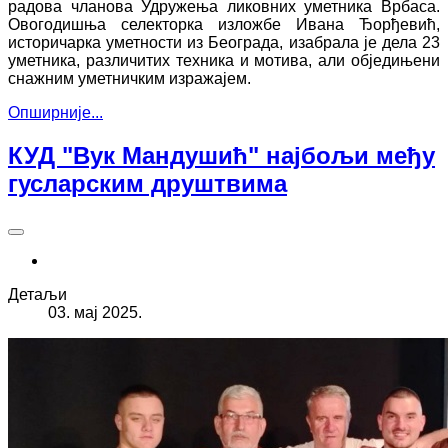
радова чланова Удружења ликовних уметника Врбаса.
Овогодишња селекторка изложбе Ивана Ђорђевић,
историчарка уметности из Београда, изабрала је дела 23
уметника, различитих техника и мотива, али обједињени
снажним уметничким изражајем.
Опширније...
КУД "Вук Мандушић" најбољи међу
гусларским друштвима
Детаљи
03. мај 2025.