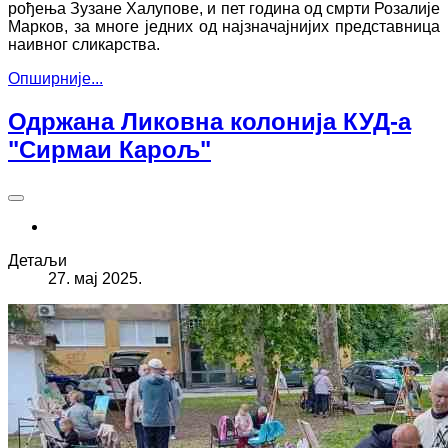
рођења Зузане Халупове, и пет година од смрти Розалије
Марков, за многе једних од најзначајнијих представница
наивног сликарства.
Опширније...
Одржана Ликовна колонија КУД-а
"Сирмаи Карољ"
Детаљи
27. мај 2025.