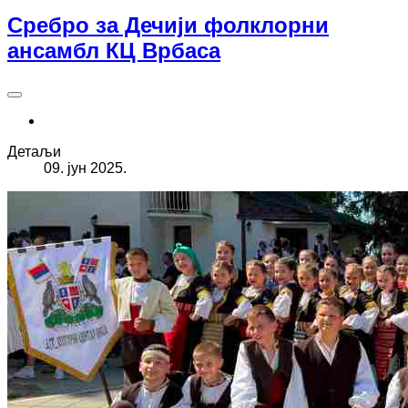
Сребро за Дечији фолклорни
ансамбл КЦ Врбаса
Детаљи
09. јун 2025.