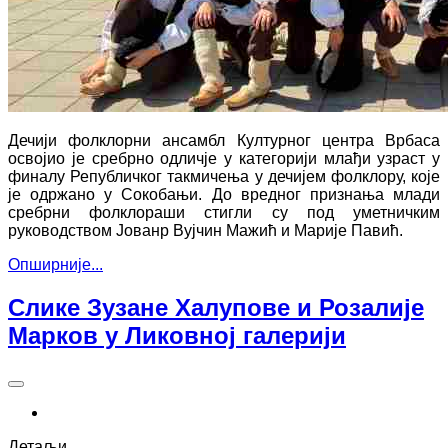
Дечији фолклорни ансамбл Културног центра Врбаса
освојио је сребрно одличје у категорији млађи узраст у
финалу Републичког такмичења у дечијем фолклору, које
је одржано у Сокобањи. До вредног признања млади
сребрни фолклораши стигли су под уметничким
руководством Јованр Вујчин Мажић и Марије Павић.
Опширније...
Слике Зузане Халупове и Розалије
Марков у Ликовној галерији
Детаљи