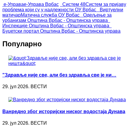
е-Управа
е-Управа Врбас
Систем 48
Систем за пријаву
проблема који су у надлежности ОУ Врбас
Виртуелни
матичар
Матична служба ОУ Врбас
Одељење за
урбанизам
Општина Врбас - Општинска управа
Инспекције
Општина Врбас - Општинска управа
Буџетски портал
Општина Врбас - Општинска управа
Популарно
"Здравље није све, али без здравља све је ни…
29. јул 2026. ВЕСТИ
Ванредно због историјски ниског водостаја Дунава
29. јул 2026. ВЕСТИ