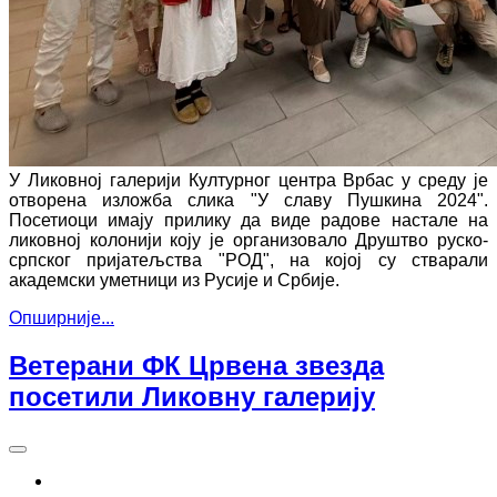
У Ликовној галерији Културног центра Врбас у среду је
отворена изложба слика "У славу Пушкина 2024".
Посетиоци имају прилику да виде радове настале на
ликовној колонији коју је организовало Друштво руско-
српског пријатељства "РОД", на којој су стварали
академски уметници из Русије и Србије.
Опширније...
Ветерани ФК Црвена звезда
посетили Ликовну галерију