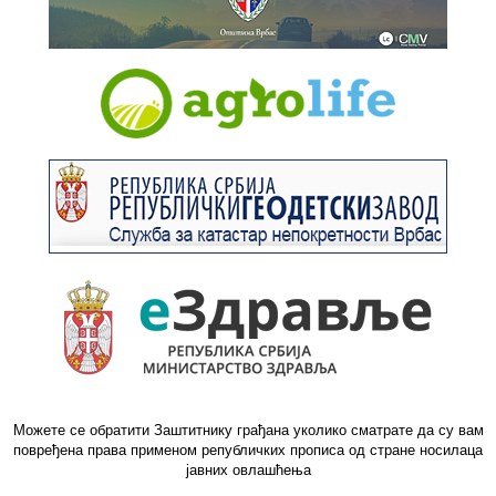
Можете се обратити Заштитнику грађана уколико сматрате да су вам
повређена права применом републичких прописа од стране носилаца
јавних овлашћења