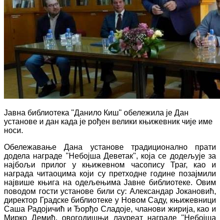
Јавна библиотека "Данило Киш" обележила је Дан
установе и дан када је рођен велики књижевник чије име
носи.
Обележавање Дана установе традиционално прати
додела награде "Небојша Деветак", која се додељује за
најбољи прилог у књижевном часопису Траг, као и
награда читаоцима који су претходне године позајмили
највише књига на одељењима Јавне библиотеке. Овим
поводом гости установе били су: Александар Јокановић,
директор Градске библиотеке у Новом Саду, књижевници
Саша Радојичић и Ђорђо Сладоје, чланови жирија, као и
Мирко Демић, овогодишњи лауреат награде "Небојша