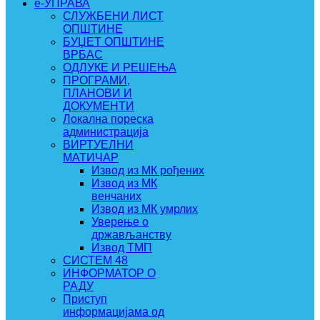
e-УПРАВА
СЛУЖБЕНИ ЛИСТ
ОПШТИНЕ
БУЏЕТ ОПШТИНЕ
ВРБАС
ОДЛУКЕ И РЕШЕЊА
ПРОГРАМИ,
ПЛАНОВИ И
ДОКУМЕНТИ
Локална пореска
администрација
ВИРТУЕЛНИ
МАТИЧАР
Извод из МК рођених
Извод из МК
венчаних
Извод из МК умрлих
Уверење о
држављанству
Извод ТМП
СИСТЕМ 48
ИНФОРМАТОР О
РАДУ
Приступ
информацијама од