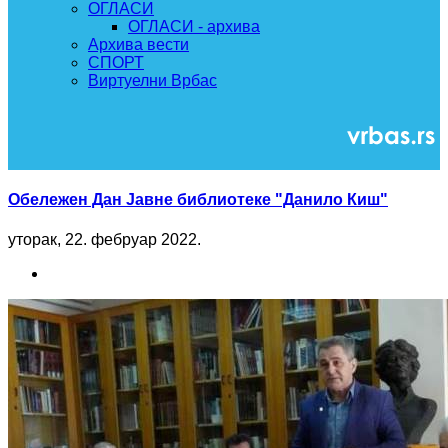
ОГЛАСИ
ОГЛАСИ - архива
Архива вести
СПОРТ
Виртуелни Врбас
Обележен Дан Јавне библиотеке "Данило Киш"
уторак, 22. фебруар 2022.