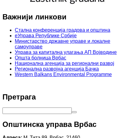
Важнији линкови
Стална конференција градова и општина
еУправа Републике Србије
Министарство државне управе и локалне
самоуправе
Управа за капитална улагања АП Војводине
Општа болница Врбас
Национална агенција за регионални развој
Регионална развојна агенција Бачка
Western Balkans Environmental Programme
Претрага
Општинска управа Врбас
Адреса:
М. Тита 89, Врбас, 21460