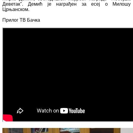
Деветак". Демић је награђен за есеј о Милошу
Црњанском.
Прилог ТВ Бачка