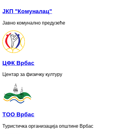
ЈКП "Комуналац"
Јавно комунално предузеће
ЦФК Врбас
Центар за физичку културу
ТОО Врбас
Туристичка организација општине Врбас