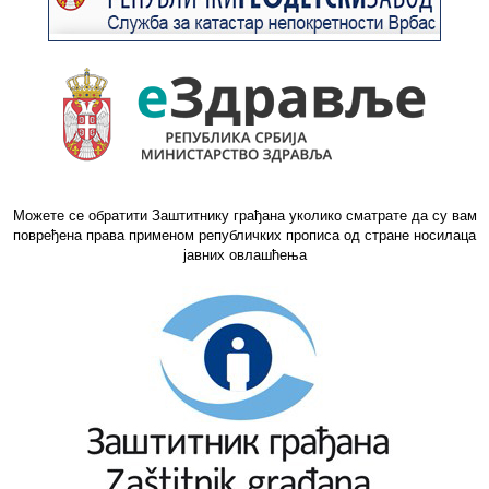
Можете се обратити Заштитнику грађана уколико сматрате да су вам
повређена права применом републичких прописа од стране носилаца
јавних овлашћења