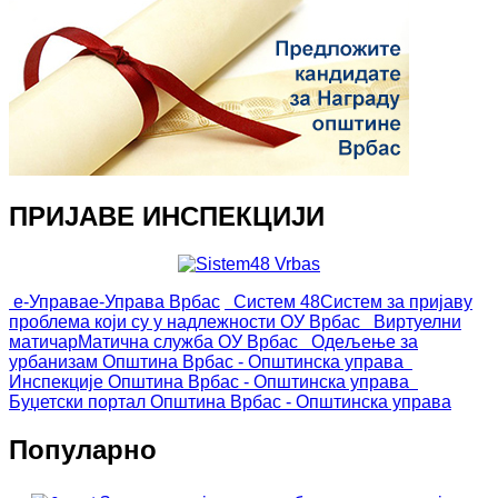
ПРИЈАВЕ ИНСПЕКЦИЈИ
е-Управа
е-Управа Врбас
Систем 48
Систем за пријаву
проблема који су у надлежности ОУ Врбас
Виртуелни
матичар
Матична служба ОУ Врбас
Одељење за
урбанизам
Општина Врбас - Општинска управа
Инспекције
Општина Врбас - Општинска управа
Буџетски портал
Општина Врбас - Општинска управа
Популарно