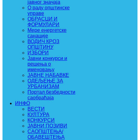
јавног значаја
О раду општинске
управе
ОБРАСЦИ И
ФОРМУЛАРИ
Мере енергетске
санације
ВОДИЧ КРОЗ
ОПШТИНУ
ИЗБОРИ
Јавни конкурси и
решења о
именовању
ЈАВНЕ НАБАВКЕ
ОДЕЉЕЊЕ ЗА
УРБАНИЗАМ
Портал безбедности
саобраћаја
ИНФО
ВЕСТИ
КУЛТУРА
КОНКУРСИ
ЈАВНИ ПОЗИВИ
САОПШТЕЊА/
ОБАВЕШТЕЊА